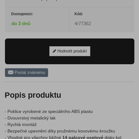
Dostupnost:
Kód:
do 3 dnů
4r77362
Hodnotit produkt
Poslat známému
Popis produktu
- Poklice vyrobené ze speciálního ABS plastu
- Dvouvrstvý metalický lak
- Rychlá montáž
- Bezpečné upevnění díky pružnému kovovému kroužku
- Vhodné pro všechny běžné
14 palcové ocelové
disky kol