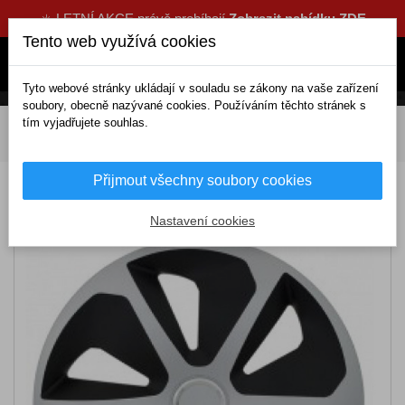
☀️ LETNÍ AKCE právě probíhají
Zobrazit nabídku ZDE
Tento web využívá cookies
Tyto webové stránky ukládají v souladu se zákony na vaše zařízení
soubory, obecně nazývané cookies. Používáním těchto stránek s
tím vyjadřujete souhlas.
DOMOV
Exteriérové doplňky
Poklice
14 palcové
Poklice Jestic 14 ROCO RING MIX set 4ks
Přijmout všechny soubory cookies
Poklice Jestic 14 ROCO RING MIX set 4ks
Nastavení cookies