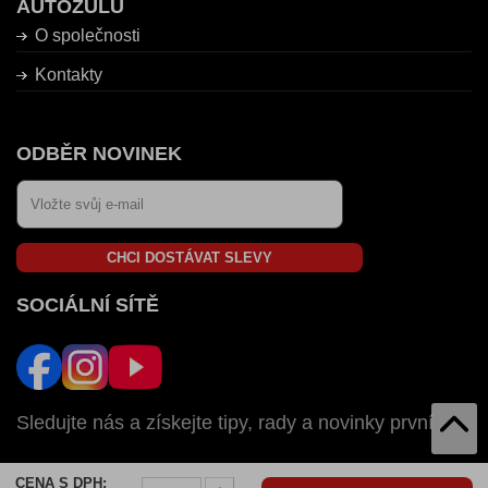
AUTOZULU
O společnosti
Kontakty
ODBĚR NOVINEK
CHCI DOSTÁVAT SLEVY
SOCIÁLNÍ SÍTĚ
Sledujte nás a získejte tipy, rady a novinky první
CENA S DPH:
AUTOZULU V: