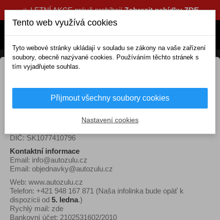
☀️ LETNÍ AKCE právě probíhají
Zobrazit nabídku ZDE
Tento web využívá cookies
Tyto webové stránky ukládají v souladu se zákony na vaše zařízení
soubory, obecně nazývané cookies. Používáním těchto stránek s
tím vyjadřujete souhlas.
Kontakt
Přijmout všechny soubory cookies
Majitel:
Ing. Ľubomír Ferianc
03232 Východná
Nastavení cookies
IČO: 50876490 (číslo živnostenského registru 540-20471)
DIČ: SK1077410796
Kontaktní informace
Email:
info@autozulu.cz
Email:
objednavky@autozulu.cz
Web:
www.autozulu.cz
Telefon: +421 948 167 871 (Naša infolinka bude opäť k
dispozícii od
5. ledna
.)
Rychlý mail:
zde
Bankovní účet: 2102531602/2010