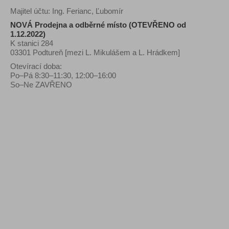
Majitel účtu: Ing. Ferianc, Ľubomír
NOVÁ Prodejna a odběrné místo (OTEVŘENO od
1.12.2022)
K stanici 284
03301 Podtureň [mezi L. Mikulášem a L. Hrádkem]
Otevírací doba:
Po–Pá 8:30–11:30, 12:00–16:00
So–Ne ZAVŘENO