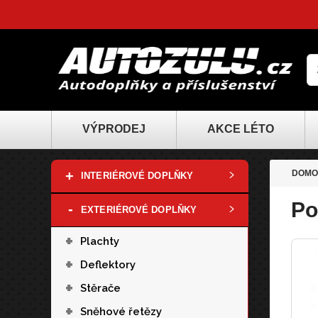
VÝPRODEJ
AKCE LÉTO
+
DOMO
INTERIÉROVÉ DOPLŇKY
Po
-
EXTERIÉROVÉ DOPLŇKY
+
Plachty
+
Deflektory
+
Stěrače
+
Sněhové řetězy