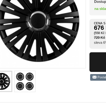
Dostup
na skl
CENA S
676
(558 Kč
720 Kč
sleva 
Posla