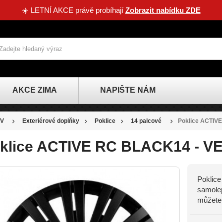
☀️ LETNÍ AKCE právě probíhají
Zobrazit nabídku ZDE
AKCE ZIMA
NAPIŠTE NÁM
V
Exteriérové doplňky
Poklice
14 palcové
Poklice ACTIV
klice ACTIVE RC BLACK14 - 
Poklice
SLEVA
samolep
-44 KČ
můžete 