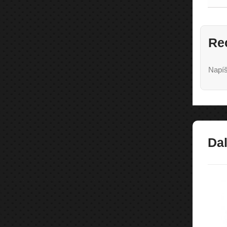
Re
Napíš
Dal