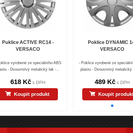
Puklice ACTIVE RC14 -
Poklice DYNAMIC 1
VERSACO
VERSACO
oklice vyrobené ze speciálního ABS
- Poklice vyrobené ze speciál
astu - Dvouvrstvý metalický lak -...
plastu - Dvouvrstvý metalický l
618 Kč
489 Kč
s DPH
s DPH
Koupit produkt
Koupit produk