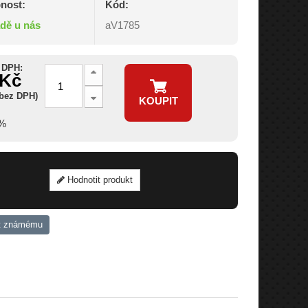
nost:
Kód:
adě u nás
aV1785
 DPH:
 Kč
 bez DPH)
KOUPIT
6%
Hodnotit produkt
t známému