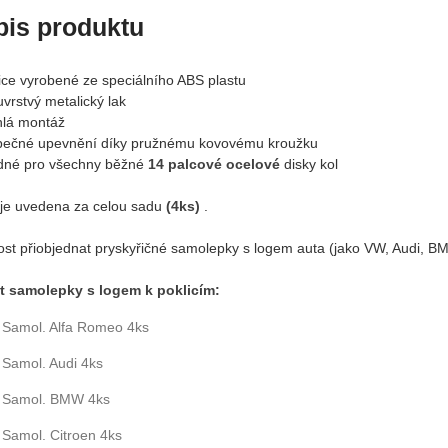
pis produktu
lice vyrobené ze speciálního ABS plastu
vrstvý metalický lak
hlá montáž
pečné upevnění díky pružnému kovovému kroužku
dné pro všechny běžné
14 palcové ocelové
disky kol
je uvedena za celou sadu
(4ks)
.
st přiobjednat pryskyřičné samolepky s logem auta (jako VW, Audi, BMW,
t samolepky s logem k poklicím:
Samol. Alfa Romeo 4ks
Samol. Audi 4ks
Samol. BMW 4ks
Samol. Citroen 4ks