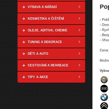
Po
+
VÝBAVA A NÁŘADÍ
+
KOSMETIKA A ČIŠTĚNÍ
- Pok
- Dvou
+
- Ryc
OLEJE, ADITIVA, CHEMIE
- Bez
- Vho
+
TUNING A DEKORACE
Cena 
+
DĚTI A AUTO
Možno
+
CESTOVÁNÍ A REKREACE
Vybra
+
TIPY A AKCE