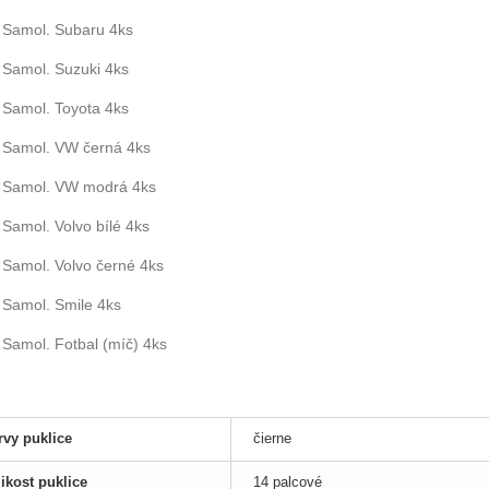
Samol. Subaru 4ks
Samol. Suzuki 4ks
Samol. Toyota 4ks
Samol. VW černá 4ks
Samol. VW modrá 4ks
Samol. Volvo bílé 4ks
Samol. Volvo černé 4ks
Samol. Smile 4ks
Samol. Fotbal (míč) 4ks
rvy puklice
čierne
ikost puklice
14 palcové