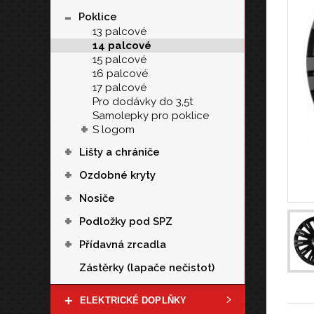
-
Poklice
13 palcové
14 palcové
15 palcové
16 palcové
17 palcové
Pro dodávky do 3,5t
Samolepky pro poklice
+
S logom
+
Lišty a chrániče
+
Ozdobné kryty
+
Nosiče
+
Podložky pod SPZ
+
Přídavná zrcadla
Zástěrky (lapače nečistot)
+
ELEKTRICKÉ DOPLŇKY