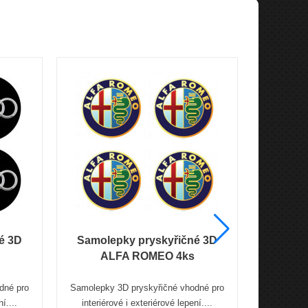
é 3D
Samolepky pryskyřičné 3D
Samole
ALFA ROMEO 4ks
dné pro
Samolepky 3D pryskyřičné vhodné pro
Samolepky
í....
interiérové i exteriérové lepení....
interiér