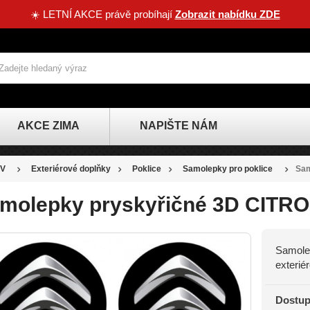
☀️ LETNÍ AKCE právě probíhají
Zobrazit nabídku ZDE
AKCE ZIMA
NAPIŠTE NÁM
V
Exteriérové doplňky
Poklice
Samolepky pro poklice
Sam
molepky pryskyřičné 3D CITR
Samolep
SLEVA
exterié
-20 KČ
Dostup