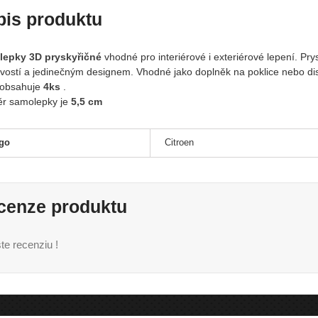
pis produktu
epky 3D pryskyřičné
vhodné pro interiérové i exteriérové lepení. Pr
livostí a jedinečným designem. Vhodné jako doplněk na poklice nebo dis
obsahuje
4ks
.
r samolepky je
5,5 cm
go
Citroen
cenze produktu
te recenziu !