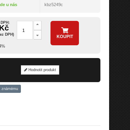
ade u nás
kbz5249c
 DPH:
 Kč
bez DPH)
KOUPIT
14%
Hodnotit produkt
t známému