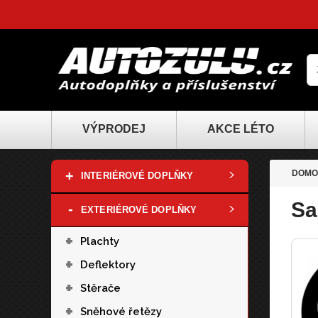
VÝPRODEJ
AKCE LÉTO
+
DOMO
INTERIÉROVÉ DOPLŇKY
Sa
-
EXTERIÉROVÉ DOPLŇKY
+
Plachty
+
Deflektory
+
Stěrače
+
Sněhové řetězy