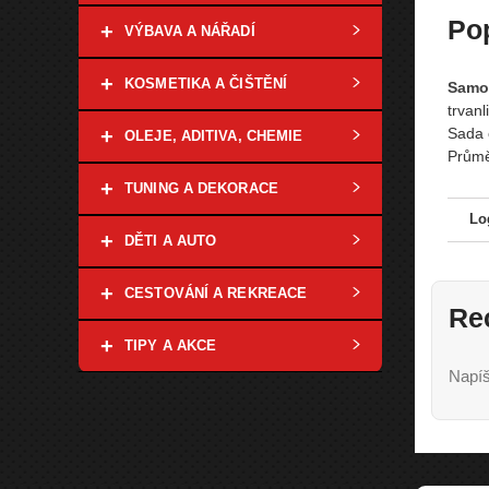
Po
+
VÝBAVA A NÁŘADÍ
+
KOSMETIKA A ČIŠTĚNÍ
Samol
trvan
+
Sada 
OLEJE, ADITIVA, CHEMIE
Průmě
+
TUNING A DEKORACE
Lo
+
DĚTI A AUTO
+
CESTOVÁNÍ A REKREACE
Re
+
TIPY A AKCE
Napíš