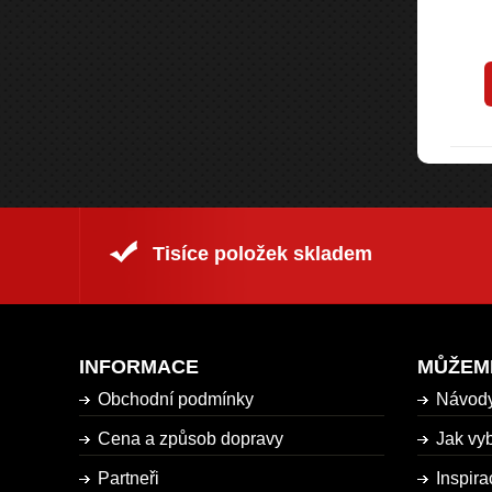
113 Kč
Kč
132 Kč
s DPH
s DPH
rodukt
Koupit produkt
Tisíce položek skladem
INFORMACE
MŮŽEM
Obchodní podmínky
Návod
Cena a způsob dopravy
Jak vyb
Partneři
Inspira