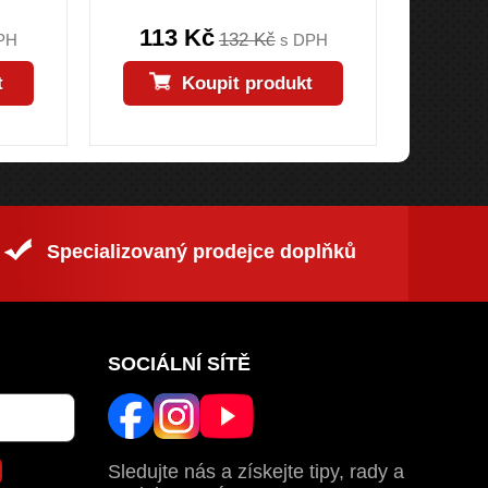
113 Kč
113
132 Kč
PH
s DPH
t
Koupit produkt
Specializovaný prodejce doplňků
SOCIÁLNÍ SÍTĚ
Sledujte nás a získejte tipy, rady a