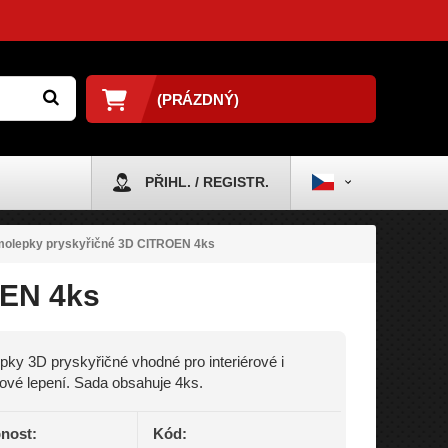
(PRÁZDNÝ)
PŘIHL. / REGISTR.
olepky pryskyřičné 3D CITROEN 4ks
OEN 4ks
ky 3D pryskyřičné vhodné pro interiérové i
rové lepení. Sada obsahuje 4ks.
nost:
Kód: