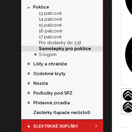
-
Poklice
13 palcové
14 palcové
15 palcové
16 palcové
17 palcové
Pro dodávky do 3,5t
Samolepky pro poklice
+
S logom
+
Lišty a chrániče
+
Ozdobné kryty
+
Nosiče
+
Podložky pod SPZ
+
Přídavná zrcadla
Zástěrky (lapače nečistot)
+
ELEKTRICKÉ DOPLŇKY