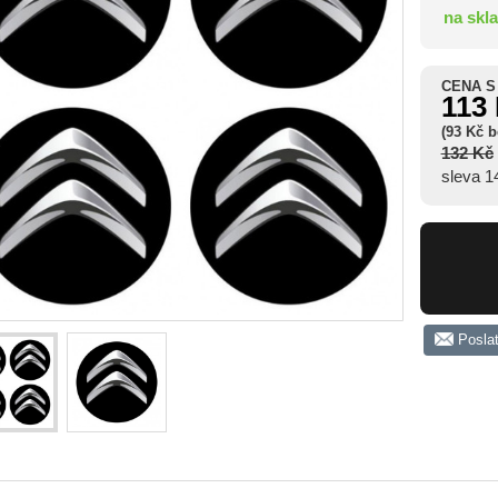
na skl
CENA S
113
(93 Kč 
132 Kč
sleva 
Posla