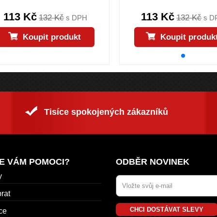
113 Kč
113 Kč
132 Kč
132 Kč
s DPH
s D
Koupit produkt
Koupit produk
Tisíce spokojených zákazníků
E VÁM POMOCI?
ODBĚR NOVINEK
y
rat
CHCI DOSTÁVAT SLEVY
ce