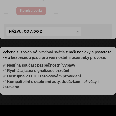
Koupit produkt
NÁZVU: OD A DO Z
Vyberte si spolehlivá
brzdová světla
z naší nabídky a postarejte
se o
bezpečnou jízdu pro vás i ostatní účastníky provozu
.
✅
Nedílná součást bezpečnostní výbavy
✅
Rychlá a jasná signalizace brzdění
✅
Dostupná v LED i žárovkovém provedení
✅
Kompatibilní s osobními auty, dodávkami, přívěsy i
karavany