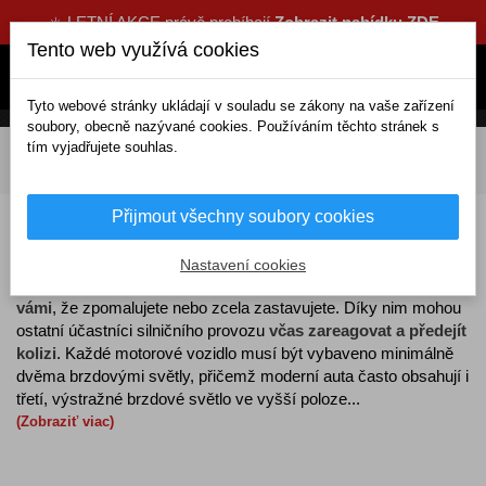
☀️ LETNÍ AKCE právě probíhají
Zobrazit nabídku ZDE
Tento web využívá cookies
Tyto webové stránky ukládají v souladu se zákony na vaše zařízení
soubory, obecně nazývané cookies. Používáním těchto stránek s
tím vyjadřujete souhlas.
DOMOV
Elektrické doplňky
Žárovky a světla
Světla
Brzdová světla
Přijmout všechny soubory cookies
Brzdová světla
Nastavení cookies
Brzdová světla
slouží k
upozornění řidičů jedoucích za
vámi
, že zpomalujete nebo zcela zastavujete. Díky nim mohou
ostatní účastníci silničního provozu
včas zareagovat a předejít
kolizi
. Každé motorové vozidlo musí být vybaveno minimálně
dvěma brzdovými světly, přičemž moderní auta často obsahují i
třetí, výstražné brzdové světlo ve vyšší poloze...
(Zobraziť viac)