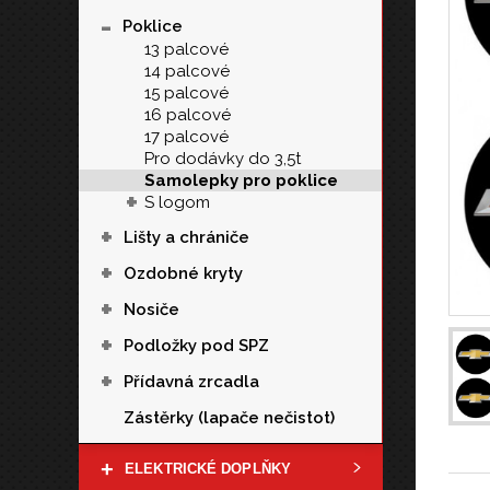
-
Poklice
13 palcové
14 palcové
15 palcové
16 palcové
17 palcové
Pro dodávky do 3,5t
Samolepky pro poklice
+
S logom
+
Lišty a chrániče
+
Ozdobné kryty
+
Nosiče
+
Podložky pod SPZ
+
Přídavná zrcadla
Zástěrky (lapače nečistot)
+
ELEKTRICKÉ DOPLŇKY