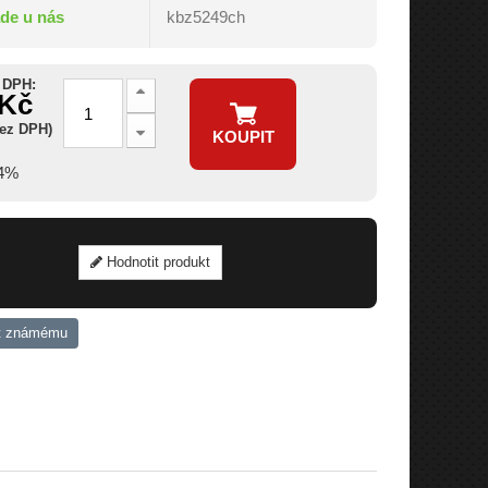
ade u nás
kbz5249ch
 DPH:
 Kč
bez DPH)
KOUPIT
14%
Hodnotit produkt
t známému