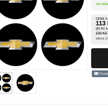
na skl
CENA S
113
(93 Kč 
132 Kč
sleva 
Posla