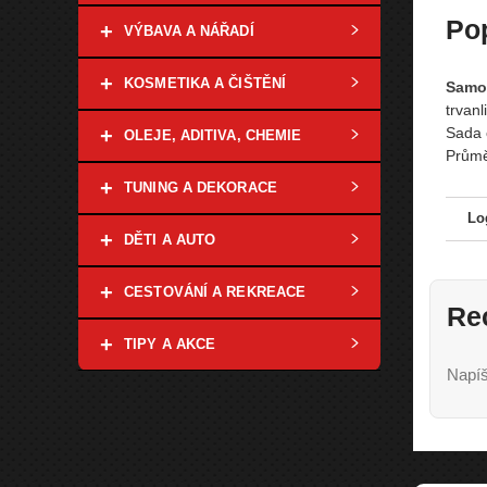
Po
+
VÝBAVA A NÁŘADÍ
+
KOSMETIKA A ČIŠTĚNÍ
Samol
trvan
+
Sada 
OLEJE, ADITIVA, CHEMIE
Průmě
+
TUNING A DEKORACE
Lo
+
DĚTI A AUTO
+
CESTOVÁNÍ A REKREACE
Re
+
TIPY A AKCE
Napíš