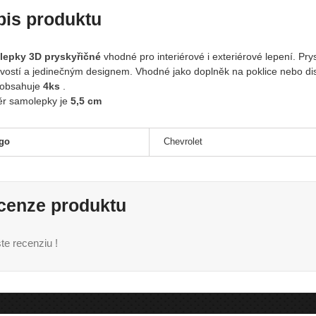
pis produktu
epky 3D pryskyřičné
vhodné pro interiérové i exteriérové lepení. Pr
livostí a jedinečným designem. Vhodné jako doplněk na poklice nebo dis
obsahuje
4ks
.
r samolepky je
5,5 cm
go
Chevrolet
cenze produktu
te recenziu !