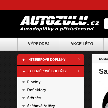
VÝPRODEJ
AKCE LÉTO
+
DOMO
INTERIÉROVÉ DOPLŇKY
Sa
-
EXTERIÉROVÉ DOPLŇKY
+
Plachty
+
Deflektory
+
Stěrače
+
Sněhové řetězy