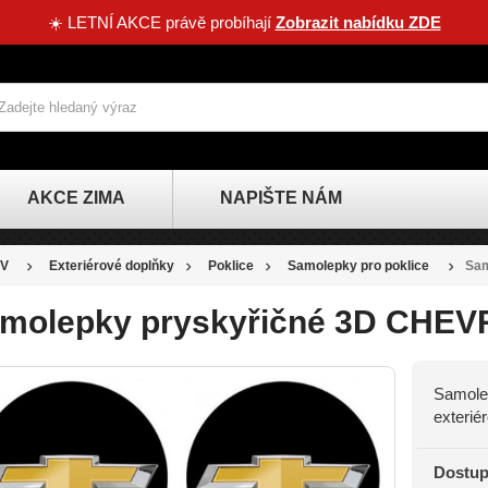
☀️ LETNÍ AKCE právě probíhají
Zobrazit nabídku ZDE
AKCE ZIMA
NAPIŠTE NÁM
V
Exteriérové doplňky
Poklice
Samolepky pro poklice
Sam
molepky pryskyřičné 3D CHEV
Samolep
SLEVA
exterié
-20 KČ
Dostup