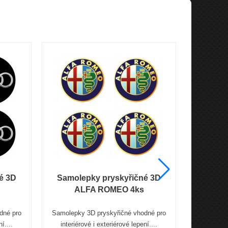
é 3D
Samolepky pryskyřičné 3D
Samole
ALFA ROMEO 4ks
dné pro
Samolepky 3D pryskyřičné vhodné pro
Samolepky
í....
interiérové i exteriérové lepení....
interiér