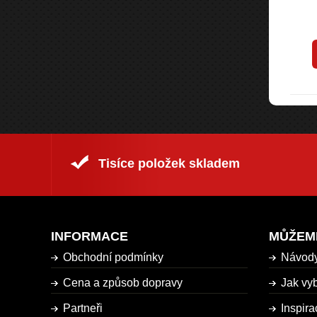
113 Kč
Kč
132 Kč
s DPH
s DPH
rodukt
Koupit produkt
Tisíce položek skladem
INFORMACE
MŮŽEM
Obchodní podmínky
Návod
Cena a způsob dopravy
Jak vyb
Partneři
Inspira