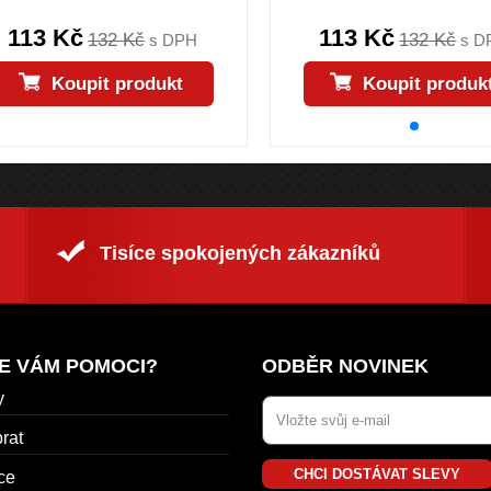
113 Kč
113 Kč
132 Kč
132 Kč
s DPH
s D
Koupit produkt
Koupit produk
Tisíce spokojených zákazníků
E VÁM POMOCI?
ODBĚR NOVINEK
y
rat
CHCI DOSTÁVAT SLEVY
ce