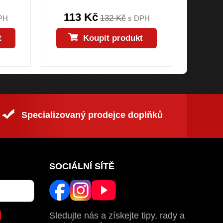
113 Kč
113
132 Kč
PH
s DPH
t
Koupit produkt
Specializovaný prodejce doplňků
SOCIÁLNÍ SÍTĚ
Sledujte nás a získejte tipy, rady a