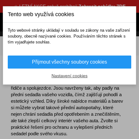
☀️ LETNÍ AKCE právě probíhají
Zobrazit nabídku ZDE
Tento web využívá cookies
Tyto webové stránky ukládají v souladu se zákony na vaše zařízení
soubory, obecně nazývané cookies. Používáním těchto stránek s
tím vyjadřujete souhlas.
DOMOV
Interiérové doplňky
Autopotahy
Potahy sedadel
Přední potahy a trička
Přijmout všechny soubory cookies
Přední potahy a trička do auta
Nastavení cookies
Přední autopotahy
poskytují ochranu a styl pro sedadla
řidiče a spolujezdce. Jsou navrženy tak, aby padly na
přední sedadla vašeho vozidla, čímž zajišťují pohodlí a
estetický vzhled. Díky široké nabídce materiálů a barev
si můžete vybrat takové
přední autopotahy
, které
nejen chrání sedadla před opotřebením a znečištěním,
ale také zlepší celkový interiér vašeho auta. Zvolte si
praktické řešení pro ochranu a vylepšení předních
sedadel podle svého vkusu.