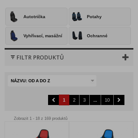
Autotrička
Potahy
Vyhřívací, masážní
Ochranné
FILTR PRODUKTŮ
NÁZVU: OD A DO Z
1
2
3
...
10
Zobrazit 1 - 18 z 169 produktů