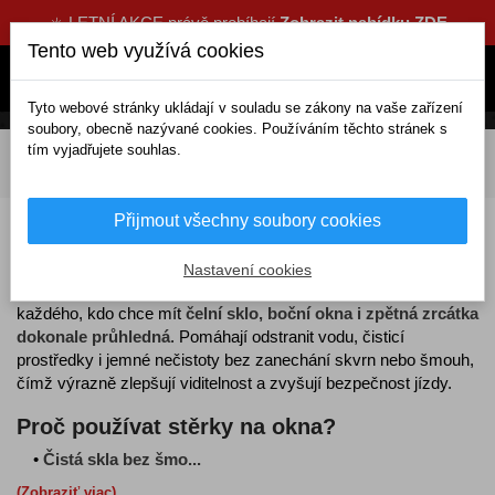
☀️ LETNÍ AKCE právě probíhají
Zobrazit nabídku ZDE
Tento web využívá cookies
Tyto webové stránky ukládají v souladu se zákony na vaše zařízení
soubory, obecně nazývané cookies. Používáním těchto stránek s
tím vyjadřujete souhlas.
DOMOV
Kosmetika a čištění
Čistící příslušenství
K mytí
Stěrky
Přijmout všechny soubory cookies
Stěrky na čištění oken auta
Nastavení cookies
Stěrky na čištění oken auta
jsou praktickým nástrojem pro
každého, kdo chce mít
čelní sklo, boční okna i zpětná zrcátka
dokonale průhledná
. Pomáhají odstranit vodu, čisticí
prostředky i jemné nečistoty bez zanechání skvrn nebo šmouh,
čímž výrazně zlepšují viditelnost a zvyšují bezpečnost jízdy.
Proč používat stěrky na okna?
•
Čistá skla bez šmo...
(Zobraziť viac)