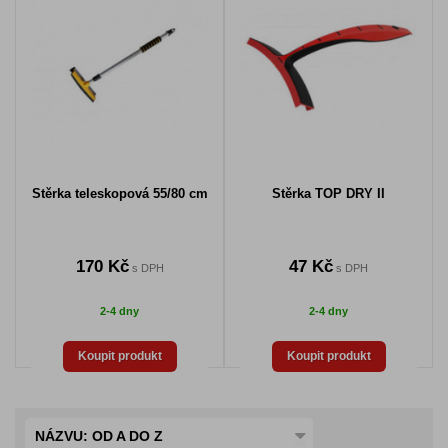
Stěrka teleskopová 55/80 cm
Stěrka TOP DRY II
170 Kč
47 Kč
s DPH
s DPH
2-4 dny
2-4 dny
Koupit produkt
Koupit produkt
NÁZVU: OD A DO Z