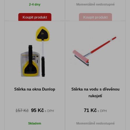
2-4 dny
Momentálně nedostupné
Koupit produkt
Koupit produkt
Stěrka na okna Dunlop
Stěrka na vodu s dřevěnou
rukojetí
95 Kč
71 Kč
157 Kč
s DPH
s DPH
Skladem
Momentálně nedostupné