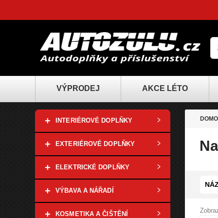
VÝPRODEJ
AKCE LÉTO
+
DOMO
INTERIÉROVÉ DOPLŇKY
Na
+
EXTERIÉROVÉ DOPLŇKY
+
ELEKTRICKÉ DOPLŇKY
NÁZ
+
VÝBAVA A NÁŘADÍ
Zobraz
+
KOSMETIKA A ČIŠTĚNÍ