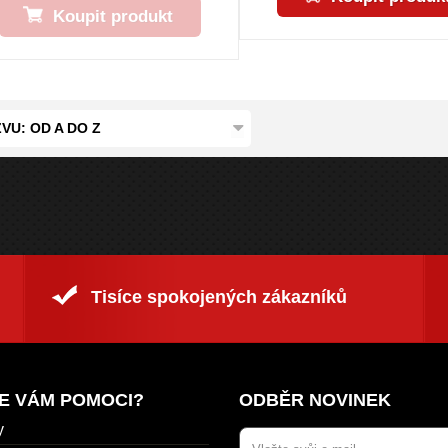
Koupit produkt
VU: OD A DO Z
Tisíce spokojených zákazníků
E VÁM POMOCI?
ODBĚR NOVINEK
y