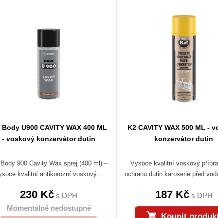
 Body U900 CAVITY WAX 400 ML
K2 CAVITY WAX 500 ML - v
- voskový konzervátor dutin
konzervátor dutin
Body 900 Cavity Wax sprej (400 ml) –
Vysoce kvalitní voskový přípr
ysoce kvalitní antikorozní voskový...
ochranu dutin karoserie před vodo
230 Kč
187 Kč
s DPH
s DPH
Momentálně nedostupné
Koupit produk