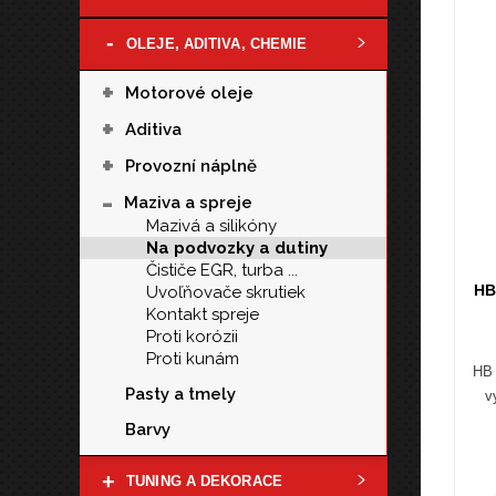
-
OLEJE, ADITIVA, CHEMIE
+
Motorové oleje
+
Aditiva
+
Provozní náplně
-
Maziva a spreje
Mazivá a silikóny
Na podvozky a dutiny
Čističe EGR, turba ...
HB
Uvoľňovače skrutiek
Kontakt spreje
Proti korózii
Proti kunám
HB 
Pasty a tmely
v
Barvy
+
TUNING A DEKORACE