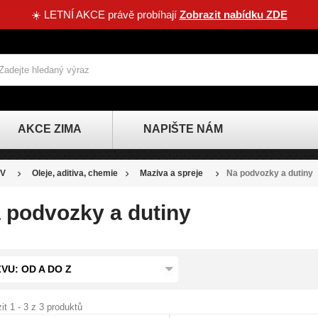
☀️ LETNÍ AKCE právě probíhají
Zobrazit nabídku ZDE
AKCE ZIMA
NAPIŠTE NÁM
V
Oleje, aditiva, chemie
Maziva a spreje
Na podvozky a dutiny
 podvozky a dutiny
VU: OD A DO Z
it 1 - 3 z 3 produktů