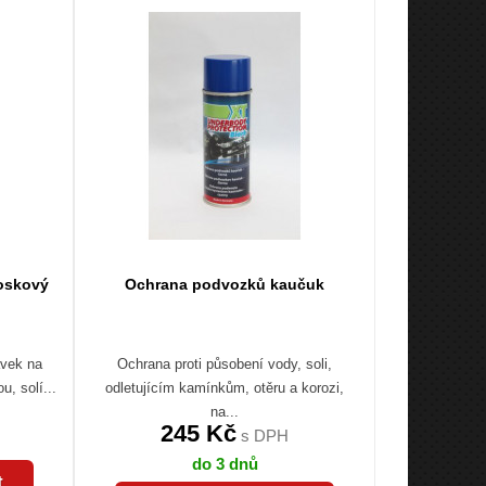
oskový
Ochrana podvozků kaučuk
avek na
Ochrana proti působení vody, soli,
u, solí...
odletujícím kamínkům, otěru a korozi,
na...
245 Kč
s DPH
do 3 dnů
t