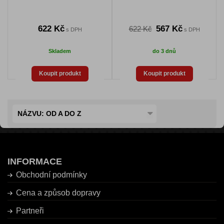
622 Kč
567 Kč
622 Kč
s DPH
s DPH
Skladem
do 3 dnů
Koupit produkt
Koupit produkt
NÁZVU: OD A DO Z
INFORMACE
Obchodní podmínky
Cena a způsob dopravy
Partneři