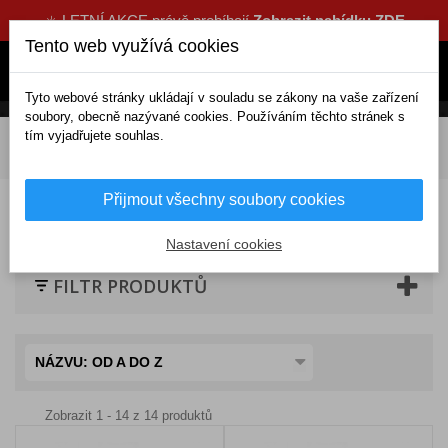
☀️ LETNÍ AKCE právě probíhají
Zobrazit nabídku ZDE
Tento web využívá cookies
Tyto webové stránky ukládají v souladu se zákony na vaše zařízení
soubory, obecně nazývané cookies. Používáním těchto stránek s
tím vyjadřujete souhlas.
DOMOV
Elektrické doplňky
Parkování a navigace
Parkovací senzory
Parkovací systémy
LED displej
Přijmout všechny soubory cookies
LED displej do auta
Nastavení cookies
FILTR PRODUKTŮ
NÁZVU: OD A DO Z
Zobrazit 1 - 14 z 14 produktů