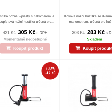
stilka nožná 2-piesty s tlakomerom je
Kovová nožní hustilka se dvěma
oupístová nožní hustilka určená pro...
manometrem, určená pro hušt
305 Kč
283 Kč
421 Kč
303 Kč
s DPH
s 
Momentálně nedostupné
Skladem
Koupit produkt
Koupit produk
SLEVA
-42 KČ