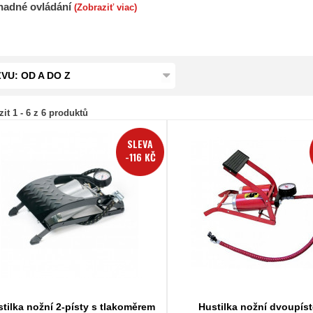
nadné ovládání
(Zobraziť viac)
VU: OD A DO Z
it 1 - 6 z 6 produktů
SLEVA
-116 KČ
tilka nožní 2-písty s tlakoměrem
Hustilka nožní dvoupís