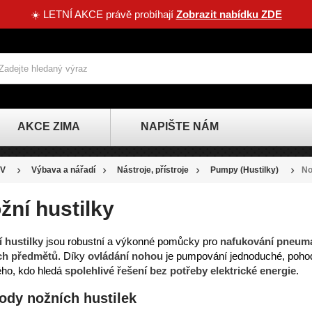
☀️ LETNÍ AKCE právě probíhají
Zobrazit nabídku ZDE
AKCE ZIMA
NAPIŠTE NÁM
V
Výbava a nářadí
Nástroje, přístroje
Pumpy (Hustilky)
No
žní hustilky
 hustilky
jsou robustní a výkonné pomůcky pro
nafukování pneumat
ch předmětů
. Díky
ovládání nohou
je pumpování jednoduché, pohodl
ho, kdo hledá
spolehlivé řešení bez potřeby elektrické energie
.
ody nožních hustilek