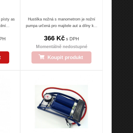
 písty as
Hustilka nožná s manometrom je nožní
ění...
pumpa určená pro majitele aut a dílny k...
366 Kč
DPH
s DPH
Momentálně nedostupné
t
Koupit produkt