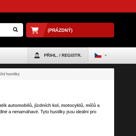
(PRÁZDNÝ)
PŘIHL. / REGISTR.
žní hustilky
ik automobilů, jízdních kol, motocyklů, míčů a
né a nenamáhavé. Tyto hustilky jsou ideální pro