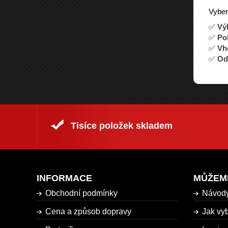
Vyber
✅
Vý
✅
Po
✅
Vho
✅
Odo
Tisíce položek skladem
INFORMACE
MŮŽEM
Obchodní podmínky
Návod
Cena a způsob dopravy
Jak vyb