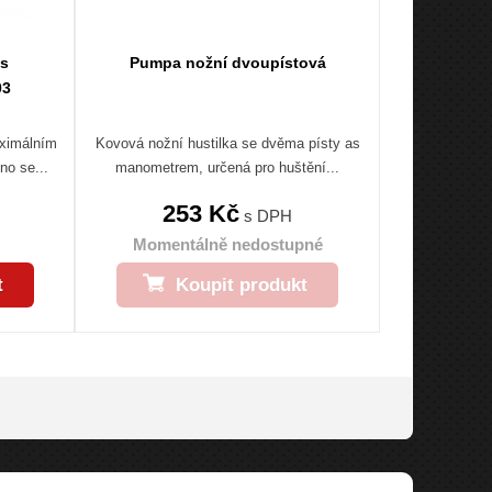
 s
Pumpa nožní dvoupístová
03
aximálním
Kovová nožní hustilka se dvěma písty as
no se...
manometrem, určená pro huštění...
253 Kč
s DPH
Momentálně nedostupné
t
Koupit produkt