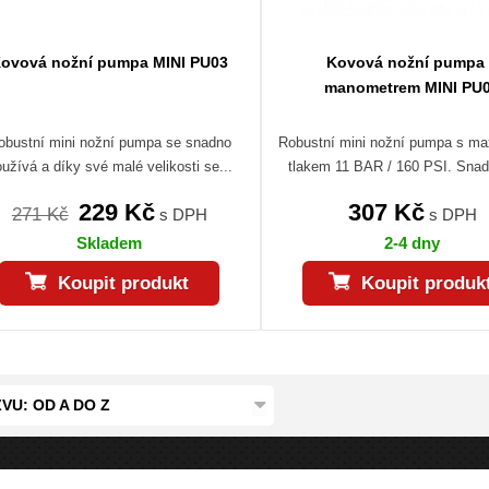
ovová nožní pumpa MINI PU03
Kovová nožní pumpa
manometrem MINI PU
obustní mini nožní pumpa se snadno
Robustní mini nožní pumpa s m
užívá a díky své malé velikosti se...
tlakem 11 BAR / 160 PSI. Snad
229 Kč
307 Kč
271 Kč
s DPH
s DPH
Skladem
2-4 dny
Koupit produkt
Koupit produk
VU: OD A DO Z