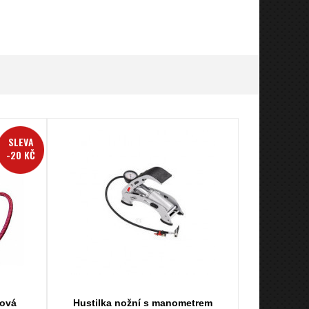
SLEVA
-20 KČ
tová
Hustilka nožní s manometrem