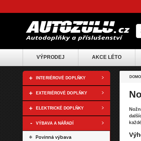
VÝPRODEJ
AKCE LÉTO
+
DOMO
INTERIÉROVÉ DOPLŇKY
No
+
EXTERIÉROVÉ DOPLŇKY
+
ELEKTRICKÉ DOPLŇKY
Nožní
další
-
každé
VÝBAVA A NÁŘADÍ
Výh
+
Povinná výbava