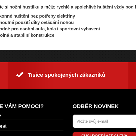
te si
nožní hustilku
a mějte
rychlé a spolehlivé huštění vždy pod 
konné huštění bez potřeby elektřiny
hodlné použití díky ovládání nohou
dné pro osobní auta, kola i sportovní vybavení
lná a stabilní konstrukce
Tisíce spokojených zákazníků
E VÁM POMOCI?
ODBĚR NOVINEK
y
rat