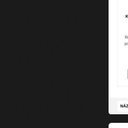
K
R
po
NÁZ