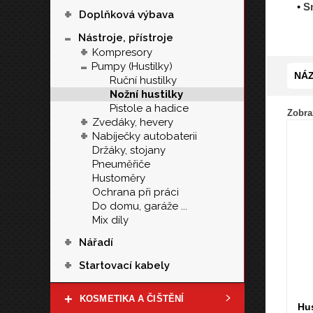
•
S
+
Doplňková výbava
-
Nástroje, přístroje
+
Kompresory
-
Pumpy (Hustilky)
NÁZ
Ruční hustilky
Nožní hustilky
Pistole a hadice
Zobraz
+
Zvedáky, hevery
+
Nabíječky autobaterii
Držáky, stojany
Pneuměřiče
Hustoměry
Ochrana při práci
Do domu, garáže ...
Mix díly
+
Nářadí
+
Startovací kabely
+
KOSMETIKA A ČIŠTĚNÍ
Hus