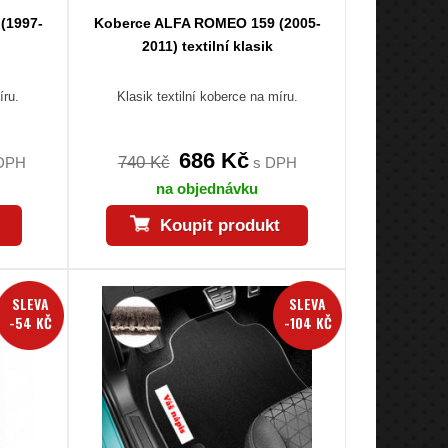
(1997-
Koberce ALFA ROMEO 159 (2005-
2011) textilní klasik
íru.
Klasik textilní koberce na míru.
686 Kč
740 Kč
DPH
s DPH
na objednávku
Koupit produkt
SLEVA
SLEVA
-54 KČ
-104 KČ