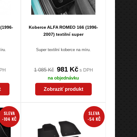
(1996-
Koberce ALFA ROMEO 166 (1996-
2007) textilní super
íru.
Super textilní koberce na míru.
981 Kč
1 085 Kč
DPH
s DPH
na objednávku
t
Zobraziť produkt
SLEVA
SLEVA
-104 KČ
-54 KČ