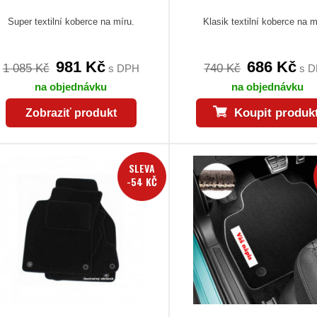
Super textilní koberce na míru.
Klasik textilní koberce na m
981 Kč
686 Kč
1 085 Kč
740 Kč
s DPH
s 
na objednávku
na objednávku
Koupit produk
Zobraziť produkt
SLEVA
-54 KČ