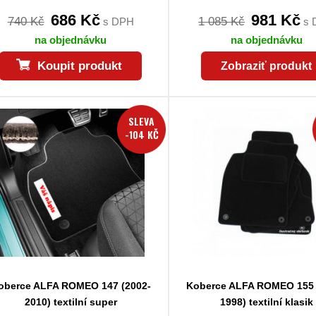
686 Kč
981 Kč
740 Kč
1 085 Kč
s DPH
s 
na objednávku
na objednávku
Koupit produkt
Zobraziť produkt
SLEVA
-104 KČ
oberce ALFA ROMEO 147 (2002-
Koberce ALFA ROMEO 155 
2010) textilní super
1998) textilní klasik