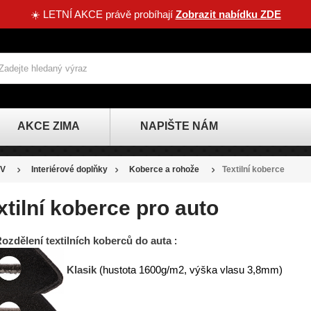
☀️ LETNÍ AKCE právě probíhají
Zobrazit nabídku ZDE
AKCE ZIMA
NAPIŠTE NÁM
V
Interiérové doplňky
Koberce a rohože
Textilní koberce
xtilní koberce pro auto
ozdělení textilních koberců do auta
:
Klasik
(hustota 1600g/m2, výška vlasu 3,8mm)