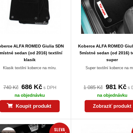
oberce ALFA ROMEO Giulia SDN
Koberce ALFA ROMEO Giul
místné sedan (od 2016) textilní
5místné sedan (od 2016) te
klasik
super
Klasik textilní koberce na míru.
Super textilní koberce na m
686 Kč
981 Kč
740 Kč
1 085 Kč
s DPH
s 
na objednávku
na objednávku
Koupit produkt
Zobraziť produkt
SLEVA