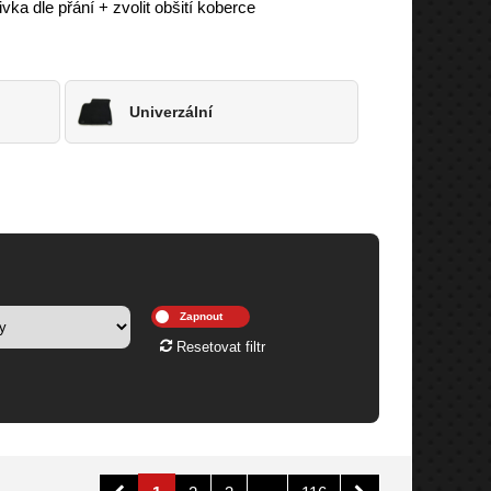
a dle přání + zvolit obšití koberce
Univerzální
Resetovat filtr