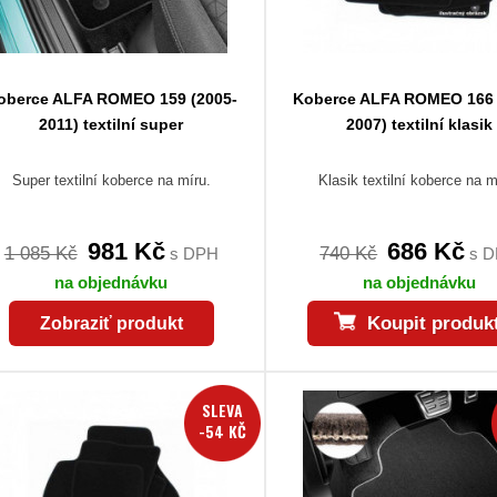
oberce ALFA ROMEO 159 (2005-
Koberce ALFA ROMEO 166 
2011) textilní super
2007) textilní klasik
Super textilní koberce na míru.
Klasik textilní koberce na m
981 Kč
686 Kč
1 085 Kč
740 Kč
s DPH
s 
na objednávku
na objednávku
Koupit produk
Zobraziť produkt
SLEVA
-54 KČ