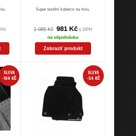
íru.
Super textilní koberce na míru.
981 Kč
1 085 Kč
DPH
s DPH
na objednávku
t
Zobraziť produkt
SLEVA
SLEVA
-104 KČ
-54 KČ