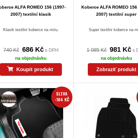
oberce ALFA ROMEO 156 (1997-
Koberce ALFA ROMEO 156 
2007) textilní klasik
2007) textilní super
Klasik textilní koberce na míru.
Super textilní koberce na m
686 Kč
981 Kč
740 Kč
1 085 Kč
s DPH
s 
na objednávku
na objednávku
Koupit produkt
Zobraziť produkt
SLEVA
-104 KČ