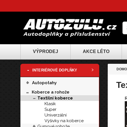
VÝPRODEJ
AKCE LÉTO
-
DOMO
INTERIÉROVÉ DOPLŇKY
+
Autopotahy
Te
-
Koberce a rohože
-
Textilní koberce
R
Klasik
Super
Univerzální
Výšivky na koberce
+
Gumové rohože