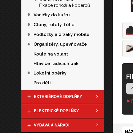
Fixace rohoží a koberců
+
Vaničky do kufru
+
Clony, rolety, fólie
+
Podložky a držáky mobilů
+
Organizéry, upevňovače
Koule na volant
Hlavice řadicích pák
+
Loketní opěrky
Fi
Pro děti
+
EXTERIÉROVÉ DOPLŇKY
F
+
ELEKTRICKÉ DOPLŇKY
+
VÝBAVA A NÁŘADÍ
NÁZ