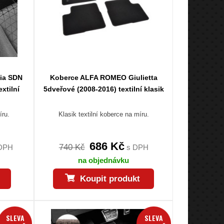
ia SDN
Koberce ALFA ROMEO Giulietta
xtilní
5dveřové (2008-2016) textilní klasik
íru.
Klasik textilní koberce na míru.
686 Kč
740 Kč
DPH
s DPH
na objednávku
Koupit produkt
SLEVA
SLEVA