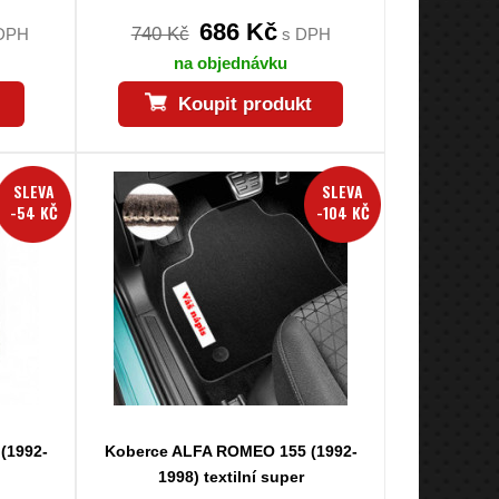
686 Kč
740 Kč
DPH
s DPH
na objednávku
Koupit produkt
SLEVA
SLEVA
-54 KČ
-104 KČ
(1992-
Koberce ALFA ROMEO 155 (1992-
1998) textilní super