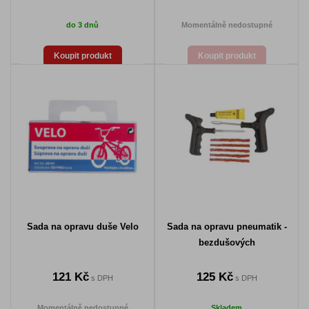
do 3 dnů
Momentálně nedostupné
Koupit produkt
Koupit produkt
Sada na opravu duše Velo
Sada na opravu pneumatik -
bezdušových
121 Kč
125 Kč
s DPH
s DPH
Momentálně nedostupné
Skladem