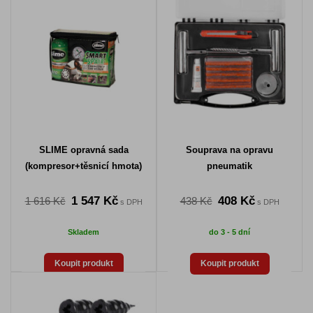
SLIME opravná sada
Souprava na opravu
(kompresor+těsnicí hmota)
pneumatik
1 547 Kč
408 Kč
1 616 Kč
438 Kč
s DPH
s DPH
Skladem
do 3 - 5 dní
Koupit produkt
Koupit produkt