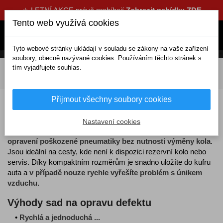
☀️ LETNÍ AKCE právě probíhají
Zobrazit nabídku ZDE
Tento web využívá cookies
Tyto webové stránky ukládají v souladu se zákony na vaše zařízení
soubory, obecně nazývané cookies. Používáním těchto stránek s
tím vyjadřujete souhlas.
DOMOV
Výbava a nářadí
Doplňková výbava
Oprava defektů
Přijmout všechny soubory cookies
Sady na opravu defektů
Nastavení cookies
Sady na opravu defektu
umožňují
okamžité a dočasné
opravení poškozené pneumatiky bez nutnosti výměny kola
.
Jsou ideální na cesty, kde není k dispozici rezervní kolo nebo
servis. Díky kompaktním rozměrům je snadno uložíte do kufru
auta a
v případě nouze rychle vyřešíte problém s únikem
vzduchu
.
Výhody sad na opravu defektu
•
Rychlá a jednoduchá ...