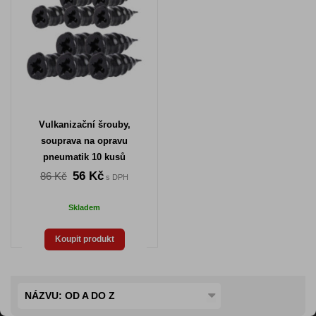
Vulkanizační šrouby,
souprava na opravu
pneumatik 10 kusů
56 Kč
86 Kč
s DPH
Skladem
Koupit produkt
NÁZVU: OD A DO Z