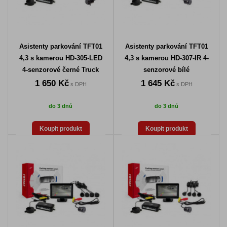
Asistenty parkování TFT01
Asistenty parkování TFT01
4,3 s kamerou HD-305-LED
4,3 s kamerou HD-307-IR 4-
4-senzorové černé Truck
senzorové bílé
1 650 Kč
1 645 Kč
s DPH
s DPH
do 3 dnů
do 3 dnů
Koupit produkt
Koupit produkt