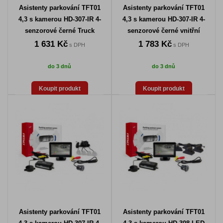
Asistenty parkování TFT01
Asistenty parkování TFT01
4,3 s kamerou HD-307-IR 4-
4,3 s kamerou HD-307-IR 4-
senzorové černé Truck
senzorové černé vnitřní
1 631 Kč
1 783 Kč
s DPH
s DPH
do 3 dnů
do 3 dnů
Koupit produkt
Koupit produkt
Asistenty parkování TFT01
Asistenty parkování TFT01