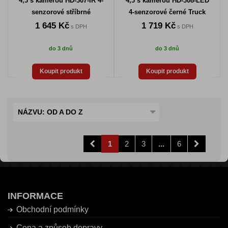
4,3 s kamerou HD-307-IR 4-
4,3 s kamerou HD-308-LED
senzorové stříbrné
4-senzorové černé Truck
1 645 Kč
1 719 Kč
s DPH
s DPH
do 3 dnů
do 3 dnů
Koupit produkt
Koupit produkt
NÁZVU: OD A DO Z
1
2
3
...
6
INFORMACE
Obchodní podmínky
Cena a způsob dopravy