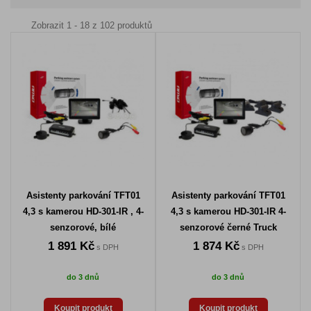
Zobrazit 1 - 18 z 102 produktů
Asistenty parkování TFT01
Asistenty parkování TFT01
4,3 s kamerou HD-301-IR , 4-
4,3 s kamerou HD-301-IR 4-
senzorové, bílé
senzorové černé Truck
1 891 Kč
1 874 Kč
s DPH
s DPH
do 3 dnů
do 3 dnů
Koupit produkt
Koupit produkt