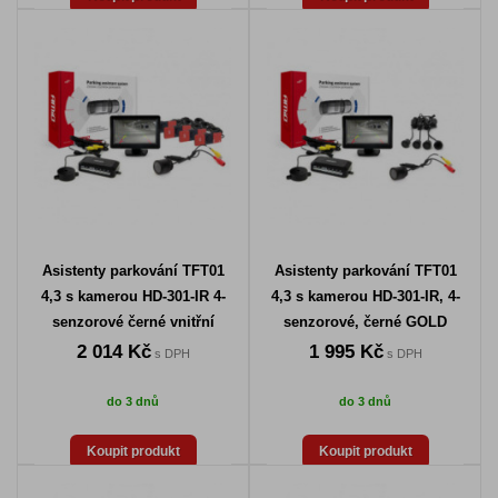
Asistenty parkování TFT01
Asistenty parkování TFT01
4,3 s kamerou HD-301-IR 4-
4,3 s kamerou HD-301-IR, 4-
senzorové černé vnitřní
senzorové, černé GOLD
2 014 Kč
1 995 Kč
s DPH
s DPH
do 3 dnů
do 3 dnů
Koupit produkt
Koupit produkt