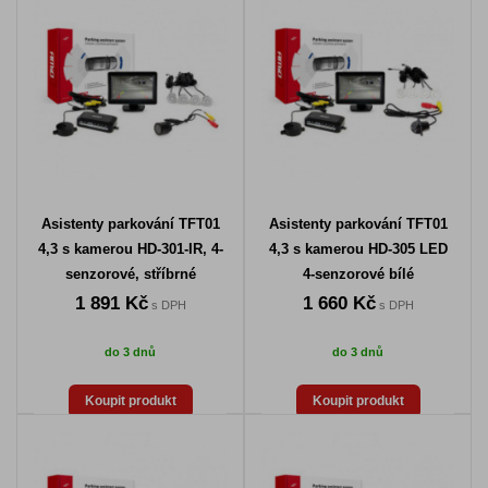
Asistenty parkování TFT01
Asistenty parkování TFT01
4,3 s kamerou HD-301-IR, 4-
4,3 s kamerou HD-305 LED
senzorové, stříbrné
4-senzorové bílé
1 891 Kč
1 660 Kč
s DPH
s DPH
do 3 dnů
do 3 dnů
Koupit produkt
Koupit produkt