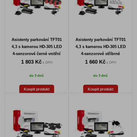
Asistenty parkování TFT01
Asistenty parkování TFT01
4,3 s kamerou HD-305 LED
4,3 s kamerou HD-305 LED
4-senzorové černé vnitřní
4-senzorové stříbrné
1 803 Kč
1 660 Kč
s DPH
s DPH
do 3 dnů
do 3 dnů
Koupit produkt
Koupit produkt