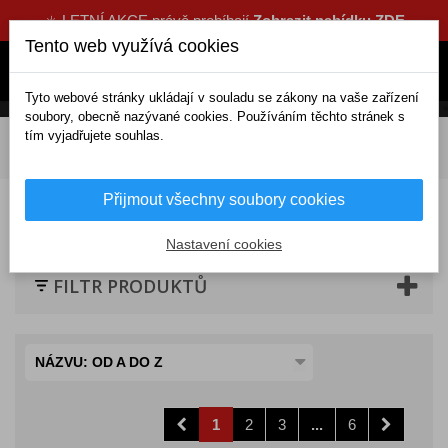
☀️ LETNÍ AKCE právě probíhají
Zobrazit nabídku ZDE
Tento web využívá cookies
Tyto webové stránky ukládají v souladu se zákony na vaše zařízení
soubory, obecně nazývané cookies. Používáním těchto stránek s
tím vyjadřujete souhlas.
DOMOV
Elektrické doplňky
Parkování a navigace
Parkovací senzory
Parkovací systémy
LCD + kamera
Přijmout všechny soubory cookies
LCD + kamera
Nastavení cookies
FILTR PRODUKTŮ
NÁZVU: OD A DO Z
1
2
3
...
6