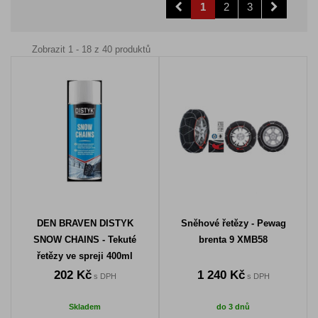
1
2
3
Zobrazit 1 - 18 z 40 produktů
DEN BRAVEN DISTYK
Sněhové řetězy - Pewag
SNOW CHAINS - Tekuté
brenta 9 XMB58
řetězy ve spreji 400ml
202 Kč
1 240 Kč
s DPH
s DPH
Skladem
do 3 dnů