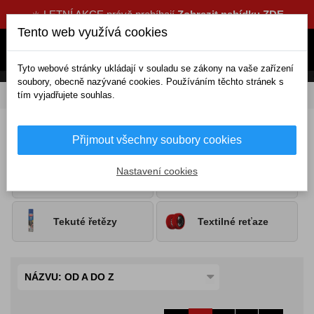
☀️ LETNÍ AKCE právě probíhají
Zobrazit nabídku ZDE
Tento web využívá cookies
Tyto webové stránky ukládají v souladu se zákony na vaše zařízení
soubory, obecně nazývané cookies. Používáním těchto stránek s
tím vyjadřujete souhlas.
DOMOV
Exteriérové doplňky
Sněhové řetězy
Sněhové řetězy
Přijmout všechny soubory cookies
Nastavení cookies
Kovové řetězy
Vyprošťovací pásy
Tekuté řetězy
Textilné reťaze
NÁZVU: OD A DO Z