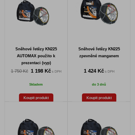
Sněhové řetězy KN225
Sněhové řetězy KN225
AUTOMAX použito k
zpevněné manganem
prezentaci (vyp)
1 198 Kč
1 424 Kč
1 750 Kč
s DPH
s DPH
Skladem
do 3 dnů
Koupit produkt
Koupit produkt