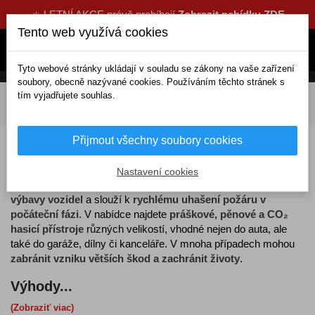
☀️ LETNÍ AKCE právě probíhají
Zobrazit nabídku ZDE
Tento web využívá cookies
Tyto webové stránky ukládají v souladu se zákony na vaše zařízení
soubory, obecně nazývané cookies. Používáním těchto stránek s
tím vyjadřujete souhlas.
DOMOV
Výbava a nářadí
Doplňková výbava
Hasicí
přístroje
Přijmout všechny soubory cookies
Hasicí přístroje
Nastavení cookies
Hasicí přístroje
jsou
důležitou součástí doplňkové i povinné
výbavy vozidel
a slouží k
rychlému uhašení požáru v
počáteční fázi
. V nabídce najdete
práškové, pěnové a CO₂
hasicí přístroje
různých velikostí, vhodné nejen do auta, ale
také do garáže, dílny či kanceláře. V mnoha případech mohou
zabránit vzniku větších škod a zachránit životy
.
Výhody...
(Zobraziť viac)