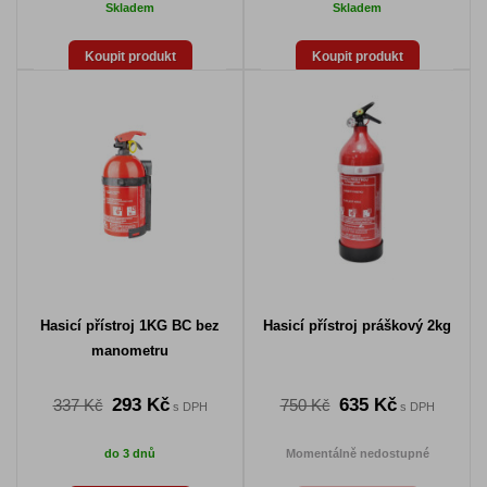
Skladem
Skladem
Koupit produkt
Koupit produkt
Hasicí přístroj 1KG BC bez
Hasicí přístroj práškový 2kg
manometru
293 Kč
635 Kč
337 Kč
750 Kč
s DPH
s DPH
do 3 dnů
Momentálně nedostupné