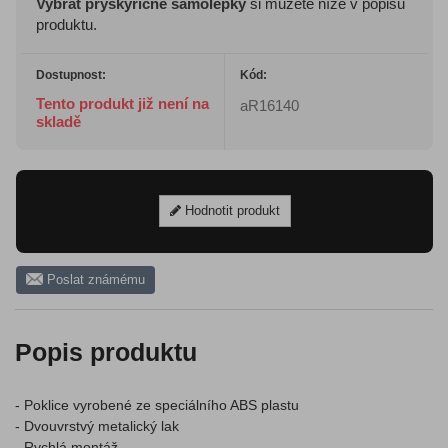
Vybrat pryskyřičné samolepky
si můžete níže v popisu
produktu.
Dostupnost:
Kód:
Tento produkt již není na
aR16140
skladě
Hodnotit produkt
Poslat známému
Popis produktu
- Poklice vyrobené ze speciálního ABS plastu
- Dvouvrstvý metalický lak
- Rychlá montáž