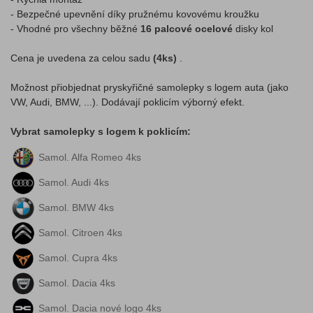
- Bezpečné upevnění díky pružnému kovovému kroužku
- Vhodné pro všechny běžné
16 palcové ocelové
disky kol
Cena je uvedena za celou sadu
(4ks)
.
Možnost přiobjednat pryskyřičné samolepky s logem auta (jako
VW, Audi, BMW, ...). Dodávají poklicím výborný efekt.
Vybrat samolepky s logem k poklicím:
Samol. Alfa Romeo 4ks
Samol. Audi 4ks
Samol. BMW 4ks
Samol. Citroen 4ks
Samol. Cupra 4ks
Samol. Dacia 4ks
Samol. Dacia nové logo 4ks