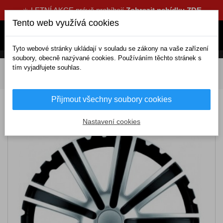
☀️ LETNÍ AKCE právě probíhají
Zobrazit nabídku ZDE
Tento web využívá cookies
Tyto webové stránky ukládají v souladu se zákony na vaše zařízení
soubory, obecně nazývané cookies. Používáním těchto stránek s
tím vyjadřujete souhlas.
DOMOV
Exteriérové doplňky
Poklice
16 palcové
Poklice TORO BLACK/SILVER16 – ARGO
Přijmout všechny soubory cookies
Poklice TORO BLACK/SILVER16 – ARGO
Nastavení cookies