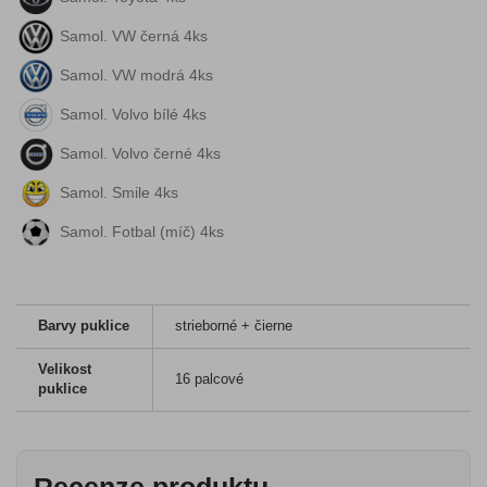
Samol. VW černá 4ks
Samol. VW modrá 4ks
Samol. Volvo bílé 4ks
Samol. Volvo černé 4ks
Samol. Smile 4ks
Samol. Fotbal (míč) 4ks
Barvy puklice
strieborné + čierne
Velikost
16 palcové
puklice