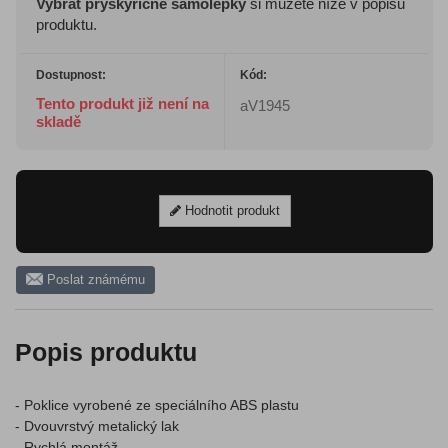
Vybrat pryskyřičné samolepky
si můžete níže v popisu
produktu.
Dostupnost:
Kód:
Tento produkt již není na
aV1945
skladě
Hodnotit produkt
Poslat známému
Popis produktu
- Poklice vyrobené ze speciálního ABS plastu
- Dvouvrstvý metalický lak
- Rychlá montáž