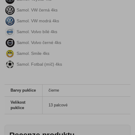
Samol. VW černá 4ks
Samol. VW modrá 4ks
Samol. Volvo bílé 4ks
Samol. Volvo černé 4ks
Samol. Smile 4ks
Samol. Fotbal (míč) 4ks
Barvy puklice
čierne
Velikost
13 palcové
puklice