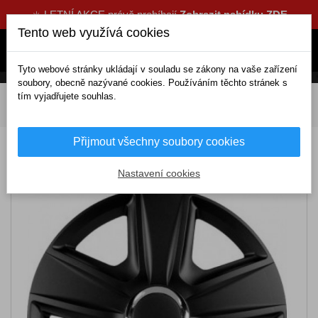
☀️ LETNÍ AKCE právě probíhají
Zobrazit nabídku ZDE
Tento web využívá cookies
Tyto webové stránky ukládají v souladu se zákony na vaše zařízení
soubory, obecně nazývané cookies. Používáním těchto stránek s
tím vyjadřujete souhlas.
DOMOV
Exteriérové doplňky
Poklice
13 palcové
Puklice ESPRIT RC BLACK13 – VERSACO
Přijmout všechny soubory cookies
Puklice ESPRIT RC BLACK13 – VERSACO
Nastavení cookies