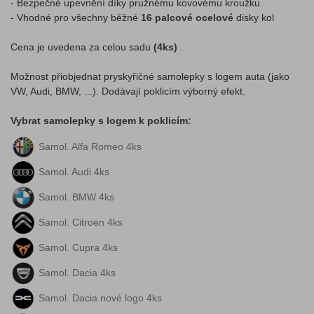
- Bezpečné upevnění díky pružnému kovovému kroužku
- Vhodné pro všechny běžné
16 palcové ocelové
disky kol
Cena je uvedena za celou sadu
(4ks)
.
Možnost přiobjednat pryskyřičné samolepky s logem auta (jako
VW, Audi, BMW, ...). Dodávají poklicím výborný efekt.
Vybrat samolepky s logem k poklicím:
Samol. Alfa Romeo 4ks
Samol. Audi 4ks
Samol. BMW 4ks
Samol. Citroen 4ks
Samol. Cupra 4ks
Samol. Dacia 4ks
Samol. Dacia nové logo 4ks