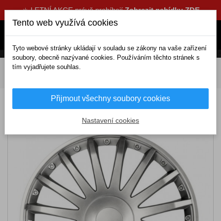
☀️ LETNÍ AKCE právě probíhají
Zobrazit nabídku ZDE
Tento web využívá cookies
Tyto webové stránky ukládají v souladu se zákony na vaše zařízení
soubory, obecně nazývané cookies. Používáním těchto stránek s
tím vyjadřujete souhlas.
DOMOV
Exteriérové doplňky
Poklice
16 palcové
Puklice 16 CRYSTAL silver
Přijmout všechny soubory cookies
Puklice 16 CRYSTAL silver
Nastavení cookies