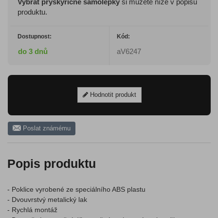
Vybrat pryskyřičné samolepky
si můžete níže v popisu
produktu.
Dostupnost:
Kód:
do 3 dnů
aV6247
Hodnotit produkt
Poslat známému
Popis produktu
- Poklice vyrobené ze speciálního ABS plastu
- Dvouvrstvý metalický lak
- Rychlá montáž