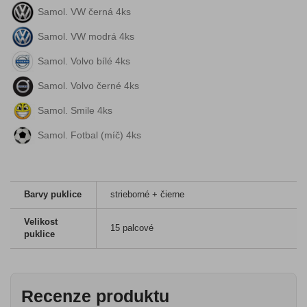
Samol. VW černá 4ks
Samol. VW modrá 4ks
Samol. Volvo bílé 4ks
Samol. Volvo černé 4ks
Samol. Smile 4ks
Samol. Fotbal (míč) 4ks
Barvy puklice
strieborné + čierne
Velikost
15 palcové
puklice
Recenze produktu