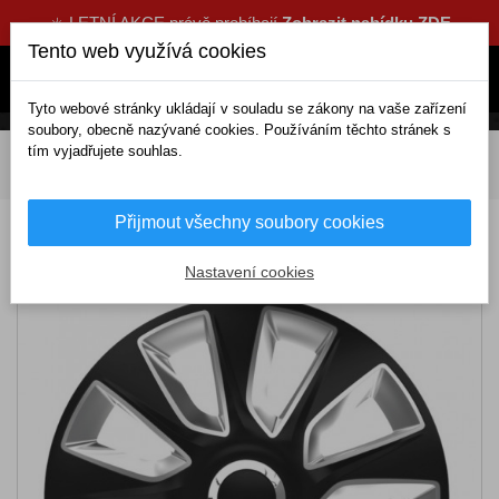
☀️ LETNÍ AKCE právě probíhají
Zobrazit nabídku ZDE
Tento web využívá cookies
Tyto webové stránky ukládají v souladu se zákony na vaše zařízení
soubory, obecně nazývané cookies. Používáním těchto stránek s
tím vyjadřujete souhlas.
DOMOV
Exteriérové doplňky
Poklice
15 palcové
Puklice 15 STRATOS BS
Přijmout všechny soubory cookies
Puklice 15 STRATOS BS
Nastavení cookies