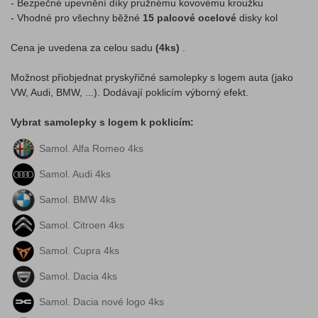
- Bezpečné upevnění díky pružnému kovovému kroužku
- Vhodné pro všechny běžné
15 palcové ocelové
disky kol
Cena je uvedena za celou sadu
(4ks)
.
Možnost přiobjednat pryskyřičné samolepky s logem auta (jako
VW, Audi, BMW, ...). Dodávají poklicím výborný efekt.
Vybrat samolepky s logem k poklicím:
Samol. Alfa Romeo 4ks
Samol. Audi 4ks
Samol. BMW 4ks
Samol. Citroen 4ks
Samol. Cupra 4ks
Samol. Dacia 4ks
Samol. Dacia nové logo 4ks