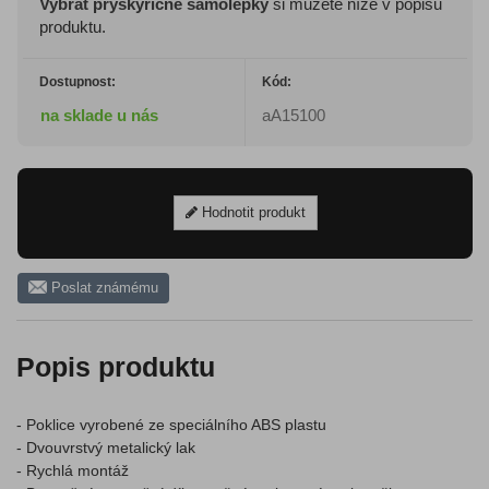
Vybrat pryskyřičné samolepky
si můžete níže v popisu
produktu.
Dostupnost:
Kód:
na sklade u nás
aA15100
Hodnotit produkt
Poslat známému
Popis produktu
- Poklice vyrobené ze speciálního ABS plastu
- Dvouvrstvý metalický lak
- Rychlá montáž