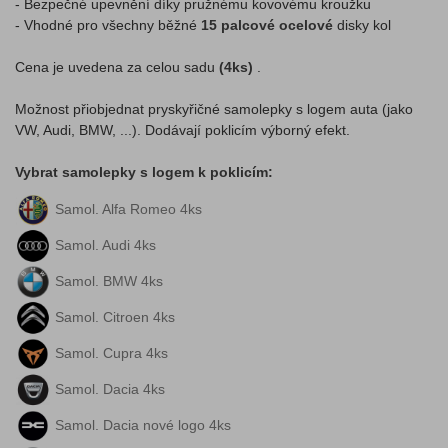
- Bezpečné upevnění díky pružnému kovovému kroužku
- Vhodné pro všechny běžné
15 palcové ocelové
disky kol
Cena je uvedena za celou sadu
(4ks)
.
Možnost přiobjednat pryskyřičné samolepky s logem auta (jako
VW, Audi, BMW, ...). Dodávají poklicím výborný efekt.
Vybrat samolepky s logem k poklicím:
Samol. Alfa Romeo 4ks
Samol. Audi 4ks
Samol. BMW 4ks
Samol. Citroen 4ks
Samol. Cupra 4ks
Samol. Dacia 4ks
Samol. Dacia nové logo 4ks