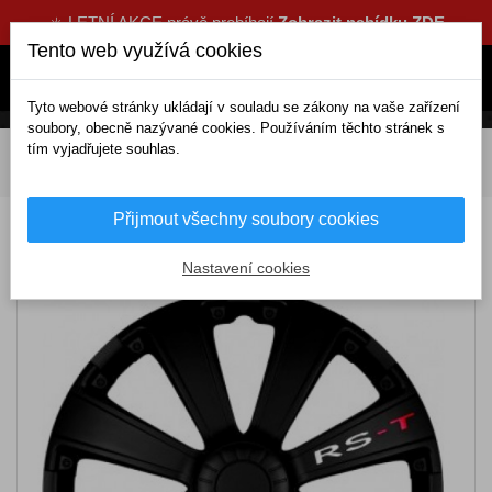
☀️ LETNÍ AKCE právě probíhají
Zobrazit nabídku ZDE
Tento web využívá cookies
Tyto webové stránky ukládají v souladu se zákony na vaše zařízení
soubory, obecně nazývané cookies. Používáním těchto stránek s
tím vyjadřujete souhlas.
DOMOV
Exteriérové doplňky
Poklice
15 palcové
Poklice RST15 – ARGO Black
Přijmout všechny soubory cookies
Poklice RST15 – ARGO Black
Nastavení cookies