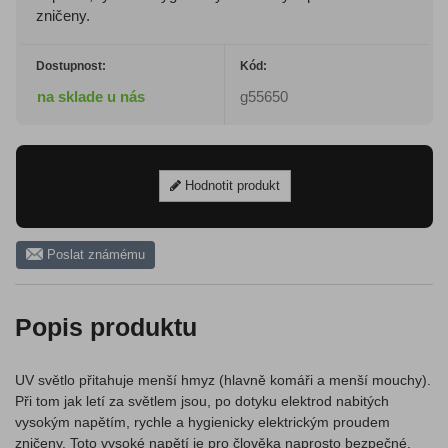
zničeny.
Dostupnost:
Kód:
na sklade u nás
g55650
Hodnotit produkt
Poslat známému
Popis produktu
UV světlo přitahuje menší hmyz (hlavně komáři a menší mouchy).
Při tom jak letí za světlem jsou, po dotyku elektrod nabitých
vysokým napětím, rychle a hygienicky elektrickým proudem
zničeny. Toto vysoké napětí je pro člověka naprosto bezpečné.