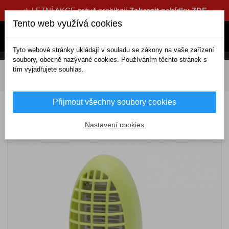
☀️ LETNÍ AKCE právě probíhají
Zobrazit nabídku ZDE
Tento web využívá cookies
Tyto webové stránky ukládají v souladu se zákony na vaše zařízení
soubory, obecně nazývané cookies. Používáním těchto stránek s
tím vyjadřujete souhlas.
DOMOV
Elektrické doplňky
Přídavné
Odplašovače
Elektrický lapač komárů
Přijmout všechny soubory cookies
Elektrický lapač komárů
Nastavení cookies