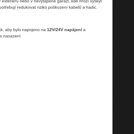
 exteriéru nebo v nevytápěné garáži, kde hrozí výskyt
é potřebují redukovat riziko poškození kabelů a hadic.
tak, aby bylo napojeno na
12V/24V napájení
a
o nasazení.