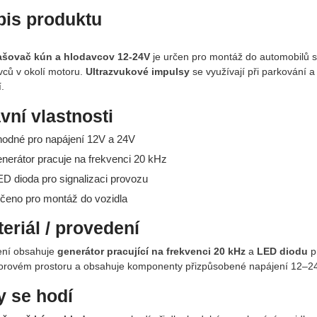
pis produktu
šovač kún a hlodavcov 12-24V
je určen pro montáž do automobilů 
vců v okolí motoru.
Ultrazvukové impulsy
se využívají při parkování a
.
vní vlastnosti
hodné pro napájení 12V a 24V
enerátor pracuje na frekvenci 20 kHz
ED dioda pro signalizaci provozu
rčeno pro montáž do vozidla
eriál / provedení
ení obsahuje
generátor pracující na frekvenci 20 kHz
a
LED diodu
pr
orovém prostoru a obsahuje komponenty přizpůsobené napájení 12–2
 se hodí