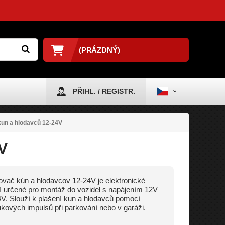
(PRÁZDNÝ)
PŘIHL. / REGISTR.
un a hlodavců 12-24V
V
vač kún a hlodavcov 12-24V je elektronické
í určené pro montáž do vozidel s napájením 12V
V. Slouží k plašení kun a hlodavců pomocí
ukových impulsů při parkování nebo v garáži.