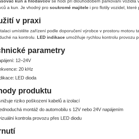
šovač kún a hlodavcov
se hodí při dlouhodobém parkování vozidla v
vců a kun. Je vhodný pro
soukromé majitele
i pro flotily vozidel, kter
žití v praxi
nstalaci umístěte zařízení podle doporučení výrobce v prostoru motoru 
duché na kontrolu.
LED indikace
umožňuje rychlou kontrolu provozu p
chnické parametry
apájení: 12–24V
rekvence: 20 kHz
ndikace: LED dioda
hody produktu
nižuje riziko poškození kabelů a izolací
ednoduchá montáž do automobilu s 12V nebo 24V napájením
izuální kontrola provozu přes LED diodu
nutí