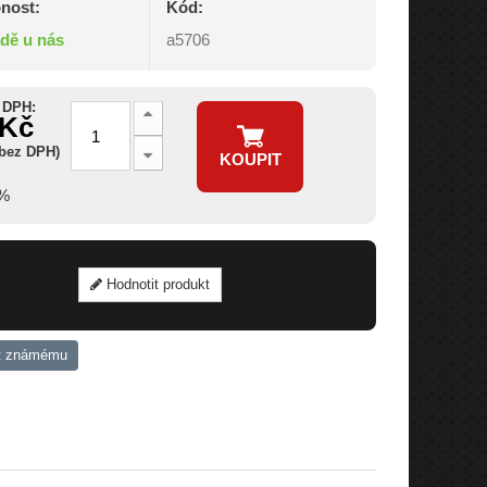
nost:
Kód:
adě u nás
a5706
 DPH:
 Kč
 bez DPH)
KOUPIT
6%
Hodnotit produkt
t známému