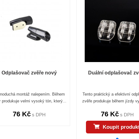
Odplašovač zvěře nový
Duální odplašovač zv
noduchá montáž nalepením. Během
Tento praktický a efektivní od
y produkuje velmi vysoký tón, který...
zvěře produkuje během jízdy vy
76 Kč
76 Kč
s DPH
s DPH
Koupit produk