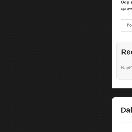
Odpla
správc
Po
Re
Napíš
Dal