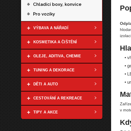
+
Chladící boxy, konvice
Po
+
Pro vozíky
Odpla
+
VÝBAVA A NÁŘADÍ
hloda
izolací
+
KOSMETIKA A ČIŠTĚNÍ
Hla
+
OLEJE, ADITIVA, CHEMIE
• v
• g
+
TUNING A DEKORACE
• L
• u
+
DĚTI A AUTO
Mat
+
CESTOVÁNÍ A REKREACE
Zaříz
v mot
+
TIPY A AKCE
Kdy