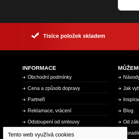
Tisíce položek skladem
INFORMACE
MŮŽEM
Obchodní podmínky
Návod
Cena a způsob dopravy
Jak vyb
Partneři
Inspira
Reklamace, vrácení
Blog
Odstoupení od smlouvy
Od zák
Dostupnost zboží
Poradí
Tento web využívá cookies