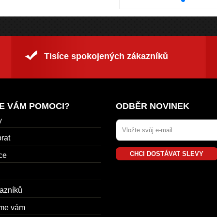
Tisíce spokojených zákazníků
E VÁM POMOCI?
ODBĚR NOVINEK
y
rat
CHCI DOSTÁVAT SLEVY
ce
azníků
me vám