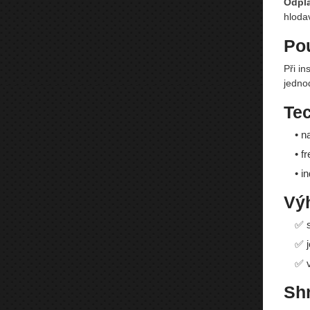
Odpla
hloda
Pou
Při i
jedno
Te
• n
• f
• i
Vý
✅ s
✅ j
✅ v
Shr