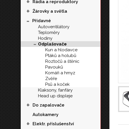
+
Rádia a reproduktory
+
Žárovky a světla
-
Přídavné
Autoventilátory
Teploměry
Hodiny
-
Odplašovače
Kun a hlodavce
Ptáků a holubů
Roztočů a štěnic
Pavouků
Komáři a hmyz
Zvěře
Psů a koček
Klaksony, fanfáry
Head up displeje
+
Do zapalovače
Autokamery
+
Elektr. příslušenství