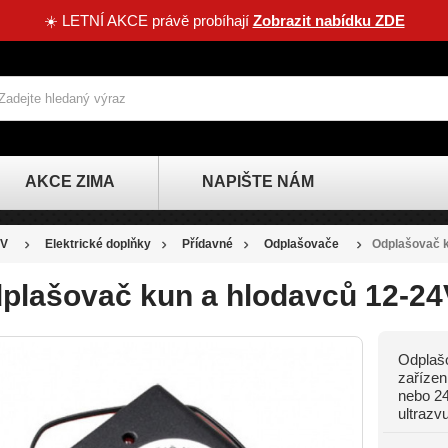
☀️ LETNÍ AKCE právě probíhají
Zobrazit nabídku ZDE
AKCE ZIMA
NAPIŠTE NÁM
V
Elektrické doplňky
Přídavné
Odplašovače
Odplašovač k
plašovač kun a hlodavců 12-24
Odplašo
SLEVA
zařízen
nebo 24
-42 KČ
ultrazv