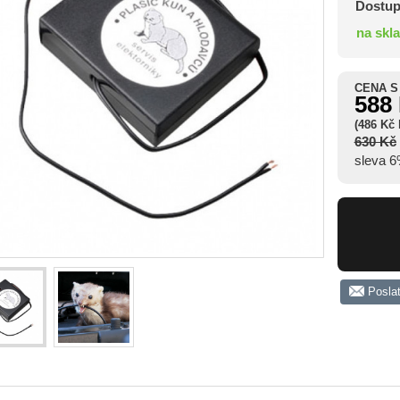
Dostup
na skl
CENA S
588
(486 Kč
630 Kč
sleva 
Posla