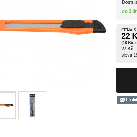
Dostup
do 3 d
CENA S
22 
(18 Kč 
27 Kč
sleva 
Posla