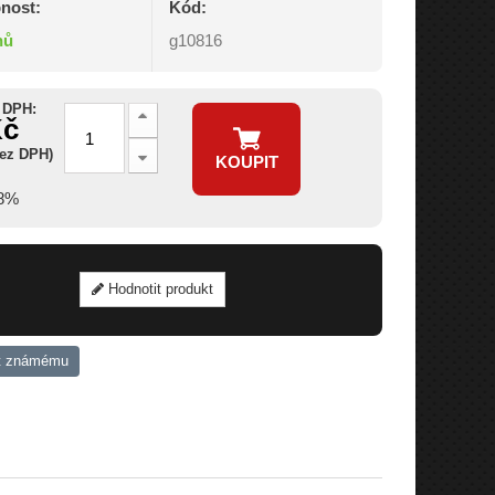
nost:
Kód:
nů
g10816
 DPH:
Kč
bez DPH)
KOUPIT
18%
Hodnotit produkt
t známému