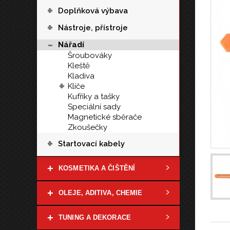
+
Doplňková výbava
+
Nástroje, přístroje
-
Nářadí
Šroubováky
Kleště
Kladiva
+
Klíče
Kufříky a tašky
Speciální sady
Magnetické sběrače
Zkoušečky
+
Startovací kabely
+
KOSMETIKA A ČIŠTĚNÍ
+
OLEJE, ADITIVA, CHEMIE
+
TUNING A DEKORACE