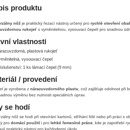
pis produktu
rzálny nôž
je praktický řezací nástroj určený pro
rychlé otevření oba
uvzdornou rukojeť
s vyměnitelnou, vysouvací čepelí pro snadnou údr
vní vlastnosti
árazuvzdorná, plastová rukojeť
yměnitelná, vysouvací čepel
říslušenství: 1 ks lámací čepel (9 mm)
eriál / provedení
eť je vyrobena z
nárazuvzdorného plastu
, což zajišťuje odolnost při
nadnou výměnu bez nutnosti speciálních úprav.
 se hodí
zálny nôž se hodí při otevírání kartonů, stříhání fólií nebo při práci s
ý pro
domácí použití
i pro
lehké řemeslné práce
, kde je zapotřebí ry
ují praktický nástroj pro každodenní úkoly.