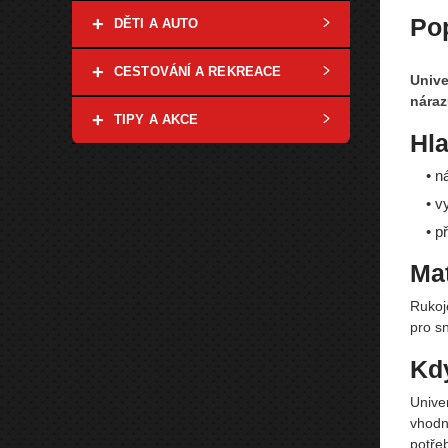
+
Po
DĚTI A AUTO
+
CESTOVÁNÍ A REKREACE
Unive
náraz
+
TIPY A AKCE
Hla
• n
• v
• p
Mat
Rukoj
pro s
Kdy
Univer
vhodn
potřeb