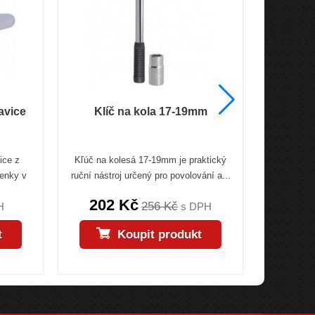
avice
Klíč na kola 17-19mm
Mag
ice z
Kľúč na kolesá 17-19mm je praktický
V praxi 
penky v
ruční nástroj určený pro povolování a...
náramku p
202 Kč
105
256 Kč
H
s DPH
t
Koupit produkt