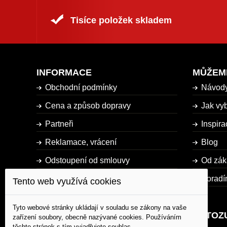
Tisíce položek skladem
INFORMACE
MŮŽEM
Obchodní podmínky
Návod
Cena a způsob dopravy
Jak vyb
Partneři
Inspira
Reklamace, vrácení
Blog
Odstoupení od smlouvy
Od zák
Dostupnost zboží
Poradí
Tento web využívá cookies
Mapa stránky
Tyto webové stránky ukládají v souladu se zákony na vaše
AUTOZ
zařízení soubory, obecně nazývané cookies. Používáním
těchto stránek s tím vyjadřujete souhlas.