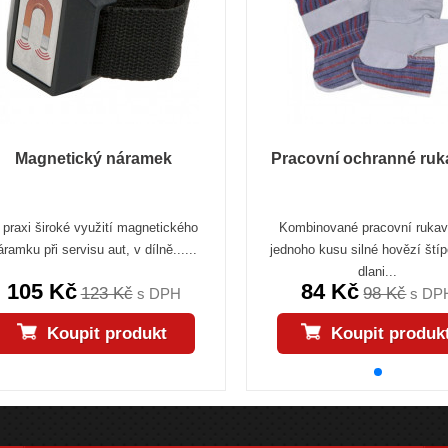
Magnetický náramek
Pracovní ochranné ruk
 praxi široké využití magnetického
Kombinované pracovní rukav
áramku při servisu aut, v dílně......
jednoho kusu silné hovězí ští
dlani...
105 Kč
84 Kč
123 Kč
98 Kč
s DPH
s DP
Koupit produkt
Koupit produk