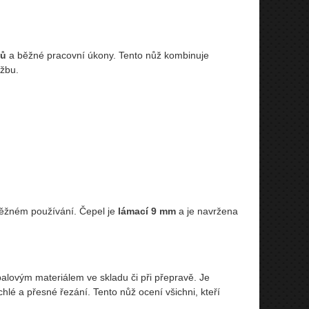
lů
a běžné pracovní úkony. Tento nůž kombinuje
žbu.
 běžném používání. Čepel je
lámací 9 mm
a je navržena
 obalovým materiálem ve skladu či při přepravě. Je
chlé a přesné řezání. Tento nůž ocení všichni, kteří