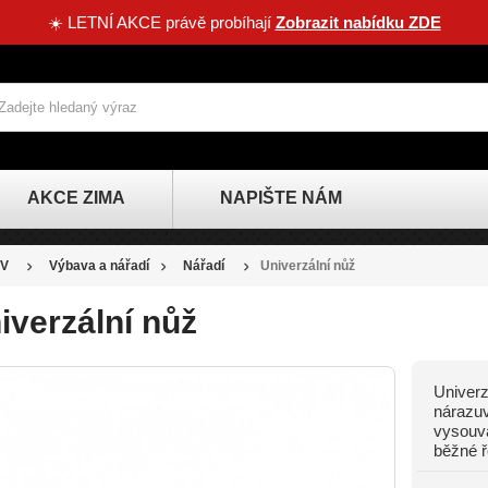
☀️ LETNÍ AKCE právě probíhají
Zobrazit nabídku ZDE
AKCE ZIMA
NAPIŠTE NÁM
V
Výbava a nářadí
Nářadí
Univerzální nůž
iverzální nůž
Univerz
SLEVA
nárazuv
vysouva
-5 KČ
běžné ř