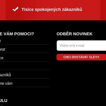
Tisíce spokojených zákazníků
E VÁM POMOCI?
ODBĚR NOVINEK
y
rat
CHCI DOSTÁVAT SLEVY
ce
azníků
me vám
ULU