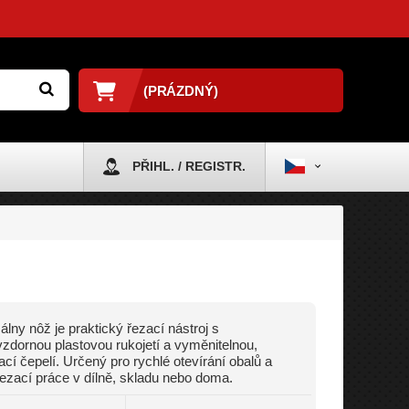
(PRÁZDNÝ)
PŘIHL. / REGISTR.
álny nôž je praktický řezací nástroj s
zdornou plastovou rukojetí a vyměnitelnou,
cí čepelí. Určený pro rychlé otevírání obalů a
ezací práce v dílně, skladu nebo doma.