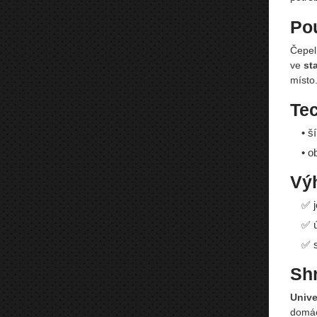
Pou
Čepel
ve
st
místo
Te
• š
• o
Vý
✅ j
✅ ú
✅ s
Shr
Unive
domácí