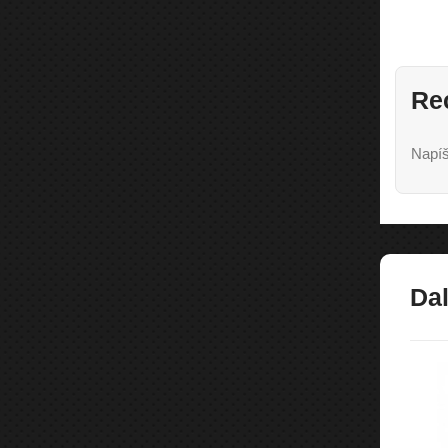
Re
Napíš
Dal