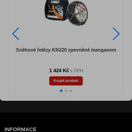
Sněhové řetězy KN220 zpevněné manganem
1 424 Kč
s DPH
Koupit produkt
INFORMACE