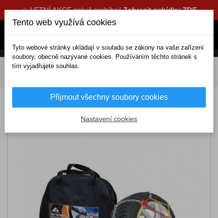
☀️ LETNÍ AKCE právě probíhají
Zobrazit nabídku ZDE
Tento web využívá cookies
Tyto webové stránky ukládají v souladu se zákony na vaše zařízení
soubory, obecně nazývané cookies. Používáním těchto stránek s
tím vyjadřujete souhlas.
DOMOV
Exteriérové doplňky
Sněhové řetězy
Sněhové řetězy KN230 AUTOMAX
Přijmout všechny soubory cookies
Sněhové řetězy KN230 AUTOMAX
Nastavení cookies