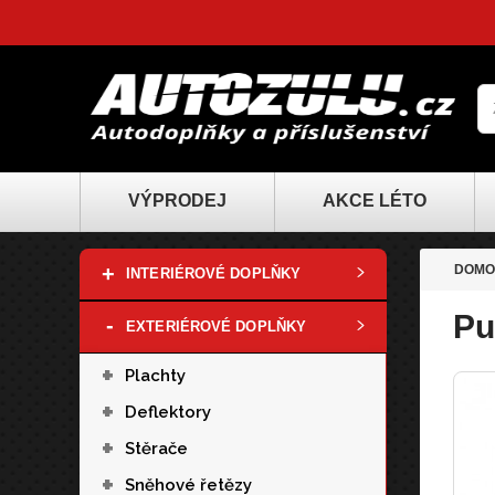
VÝPRODEJ
AKCE LÉTO
+
DOMO
INTERIÉROVÉ DOPLŇKY
Pu
-
EXTERIÉROVÉ DOPLŇKY
+
Plachty
+
Deflektory
+
Stěrače
+
Sněhové řetězy