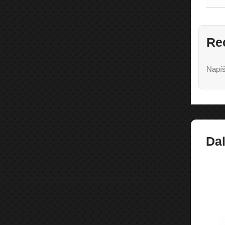
Re
Napíš
Dal