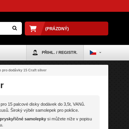
(PRÁZDNÝ)
PŘIHL. / REGISTR.
e pro dodávky 15 Craft silver
r
 pro 15 palcové disky dodávek do 3,5t, VANů.
usů. Široký výběr samolepek pro poklice.
 pryskyřičné samolepky
si můžete níže v popisu
u.