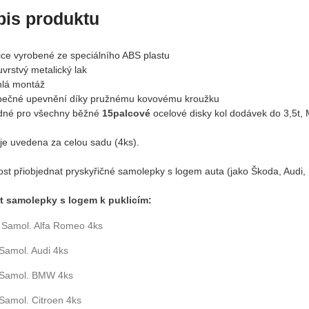
pis produktu
lice vyrobené ze speciálního ABS plastu
vrstvý metalický lak
hlá montáž
pečné upevnění díky pružnému kovovému kroužku
né pro všechny běžné
15palcové
ocelové disky kol dodávek do 3,5t,
je uvedena za celou sadu (4ks).
st přiobjednat pryskyřičné samolepky s logem auta (jako Škoda, Audi, B
t samolepky s logem k puklicím:
Samol. Alfa Romeo 4ks
Samol. Audi 4ks
Samol. BMW 4ks
Samol. Citroen 4ks