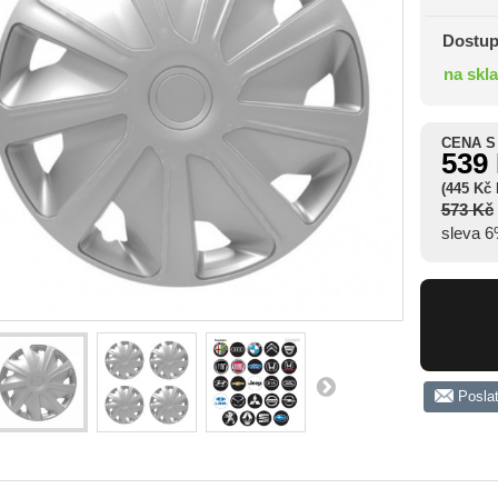
Dostup
na skl
CENA S
539
(445 Kč
573 Kč
sleva 
Posla