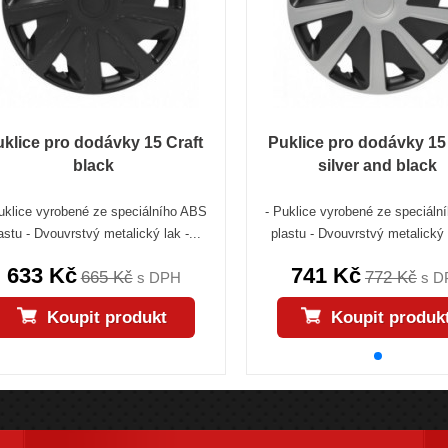
klice pro dodávky 15 Craft
Puklice pro dodávky 15
black
silver and black
uklice vyrobené ze speciálního ABS
- Puklice vyrobené ze speciál
astu - Dvouvrstvý metalický lak -...
plastu - Dvouvrstvý metalický l
633 Kč
741 Kč
665 Kč
772 Kč
s DPH
s D
Koupit produkt
Koupit produk