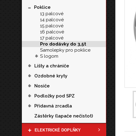
-
Poklice
13 palcové
14 palcové
15 palcové
16 palcové
17 palcové
Pro dodávky do 3,5t
Samolepky pro poklice
+
S logom
+
Lišty a chrániče
+
Ozdobné kryty
+
Nosiče
+
Podložky pod SPZ
+
Přídavná zrcadla
Zástěrky (lapače nečistot)
+
ELEKTRICKÉ DOPLŇKY