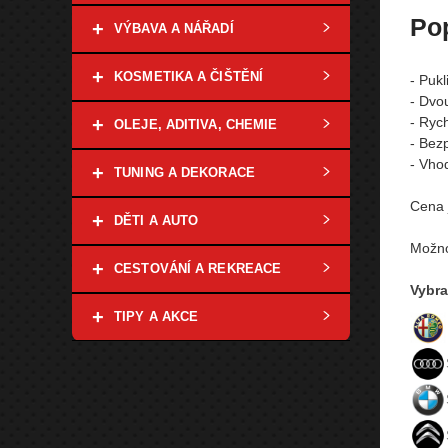
Po
+
VÝBAVA A NÁŘADÍ
+
KOSMETIKA A ČIŠTĚNÍ
- Puk
- Dvou
+
- Ryc
OLEJE, ADITIVA, CHEMIE
- Bez
-
Vhod
+
TUNING A DEKORACE
Cena 
+
DĚTI A AUTO
Možno
+
CESTOVÁNÍ A REKREACE
Vybra
+
TIPY A AKCE