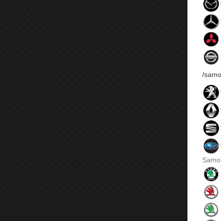
/samo
Samol