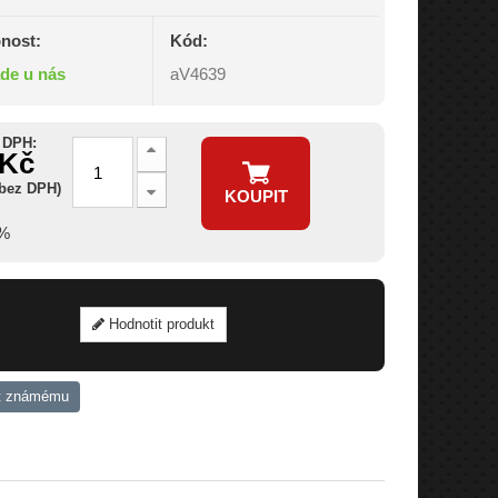
nost:
Kód:
ade u nás
aV4639
 DPH:
 Kč
 bez DPH)
KOUPIT
6%
Hodnotit produkt
t známému