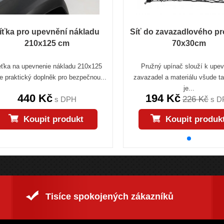
íťka pro upevnění nákladu
Síť do zavazadlového pr
210x125 cm
70x30cm
eťka na upevnenie nákladu 210x125
Pružný upínač slouží k upe
e praktický doplněk pro bezpečnou...
zavazadel a materiálu všude t
je...
440 Kč
194 Kč
226 Kč
s DPH
s D
Koupit produkt
Koupit produk
Tisíce spokojených zákazníků