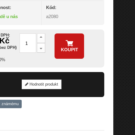
nost:
Kód:
adě u nás
a2080
 DPH:
 Kč
 bez DPH)
KOUPIT
20%
Hodnotit produkt
t známému