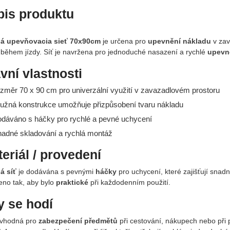
pis produktu
á upevňovacia sieť 70x90cm
je určena pro
upevnění nákladu
v zav
 během jízdy. Síť je navržena pro jednoduché nasazení a rychlé
upevn
vní vlastnosti
ozměr 70 x 90 cm pro univerzální využití v zavazadlovém prostoru
ružná konstrukce umožňuje přizpůsobení tvaru nákladu
odáváno s háčky pro rychlé a pevné uchycení
nadné skladování a rychlá montáž
eriál / provedení
á síť
je dodávána s pevnými
háčky
pro uchycení, které zajišťují snad
eno tak, aby bylo
praktické
při každodenním použití.
 se hodí
e vhodná pro
zabezpečení předmětů
při cestování, nákupech nebo při 