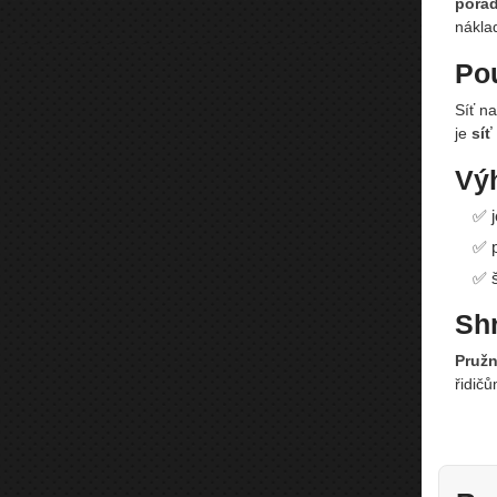
pořá
nákla
Pou
Síť n
je
síť
Vý
✅ j
✅ p
✅ š
Shr
Pružn
řidičů