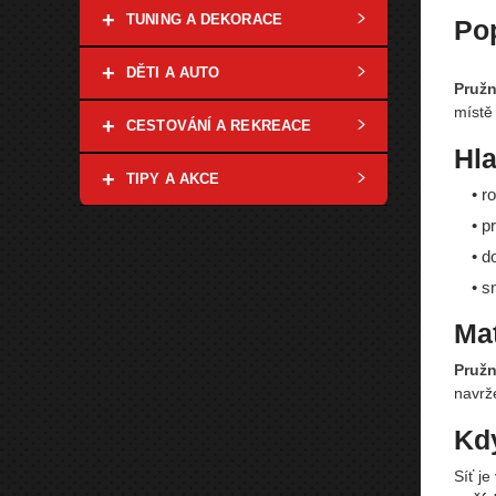
+
TUNING A DEKORACE
Po
+
DĚTI A AUTO
Pružn
místě
+
CESTOVÁNÍ A REKREACE
Hla
+
TIPY A AKCE
• r
• p
• d
• s
Mat
Pružn
navrž
Kdy
Síť j