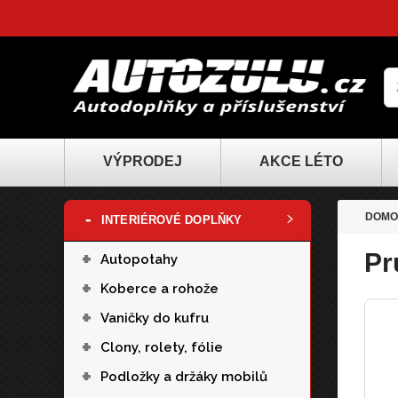
VÝPRODEJ
AKCE LÉTO
-
DOMO
INTERIÉROVÉ DOPLŇKY
+
Pr
Autopotahy
+
Koberce a rohože
+
Vaničky do kufru
+
Clony, rolety, fólie
+
Podložky a držáky mobilů