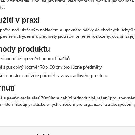
dek
v zavazadle. Hodí se pro řidiče, kteří potřebují rychlé a jednoduch
du.
žití v praxi
apněte nad uloženým nákladem a upevněte háčky do vhodných úchytů v 
 pevně uchycena
a předměty jsou rovnoměrně rozloženy, což sníží jeji
hody produktu
ednoduché upevnění pomocí háčků
řizpůsobivý rozměr 70 x 90 cm pro různé předměty
etří místo a udržuje pořádek v zavazadlovém prostoru
nutí
á upevňovacia sieť 70x90cm
nabízí jednoduché řešení pro
upevněn
m, kteří hledají praktické a rychlé řešení pro organizaci a zabezpečení