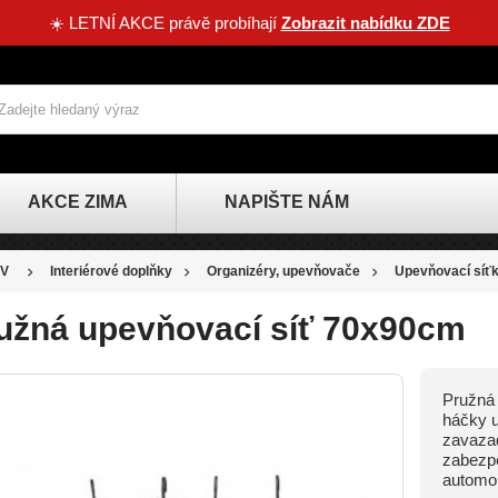
☀️ LETNÍ AKCE právě probíhají
Zobrazit nabídku ZDE
AKCE ZIMA
NAPIŠTE NÁM
V
Interiérové doplňky
Organizéry, upevňovače
Upevňovací síť
užná upevňovací síť 70x90cm
Pružná 
SLEVA
háčky u
zavazad
-37 KČ
zabezpe
automob