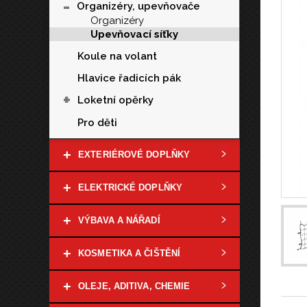
-
Organizéry, upevňovače
Organizéry
Upevňovací síťky
Koule na volant
Hlavice řadicích pák
+
Loketní opěrky
Pro děti
+
EXTERIÉROVÉ DOPLŇKY
+
ELEKTRICKÉ DOPLŇKY
+
VÝBAVA A NÁŘADÍ
+
KOSMETIKA A ČIŠTĚNÍ
+
OLEJE, ADITIVA, CHEMIE