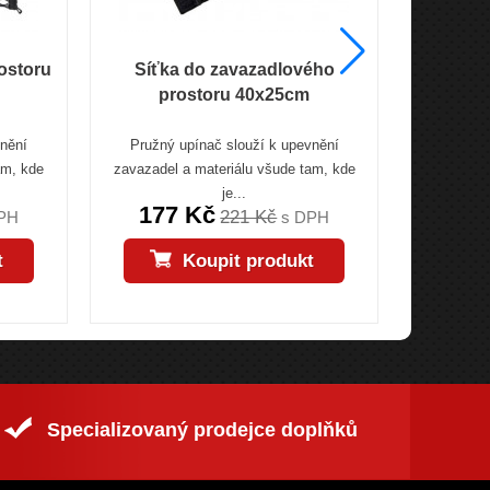
ostoru
Síťka do zavazadlového
Síťka 
prostoru 40x25cm
vnění
Pružný upínač slouží k upevnění
Sieťka na
am, kde
zavazadel a materiálu všude tam, kde
cm je prakt
je...
177 Kč
221 Kč
PH
s DPH
t
Koupit produkt
Specializovaný prodejce doplňků