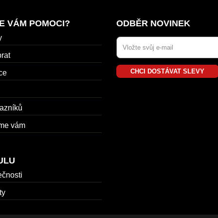
E VÁM POMOCI?
ODBĚR NOVINEK
y
rat
CHCI DOSTÁVAT SLEVY
ce
azníků
me vám
ULU
ečnosti
ty