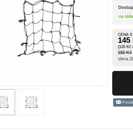
Dostup
na skl
CENA S
145
(120 Kč
182 Kč
sleva 
Posla