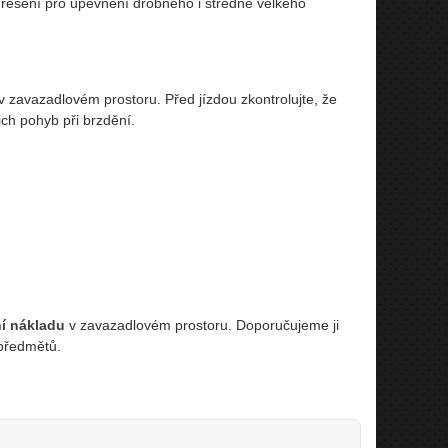
é řešení pro upevnění drobného i středně velkého
zavazadlovém prostoru. Před jízdou zkontrolujte, že
ch pohyb při brzdění.
í nákladu
v zavazadlovém prostoru. Doporučujeme ji
 předmětů.