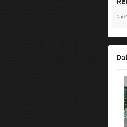
Re
Napíš
Dal