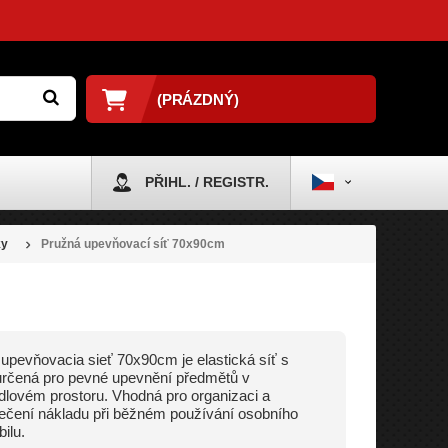
(PRÁZDNÝ)
PŘIHL. / REGISTR.
ky
Pružná upevňovací síť 70x90cm
upevňovacia sieť 70x90cm je elastická síť s
rčená pro pevné upevnění předmětů v
lovém prostoru. Vhodná pro organizaci a
čení nákladu při běžném používání osobního
ilu.