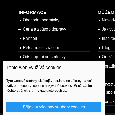
INFORMACE
MŮŽEM
Obchodní podmínky
Návod
Cena a způsob dopravy
Jak vyb
Partneři
Inspira
Reklamace, vrácení
Blog
Odstoupení od smlouvy
Od zák
Dostupnost zboží
Poradí
Tento web využívá cookies
Mapa stránky
Tyto webové stránky ukládají v souladu se zákony na vaše
AUTOZ
zařízení soubory, obecně nazývané cookies. Používáním
těchto stránek s tím vyjadřujete souhlas.
O spol
Kontak
Přijmout všechny soubory cookies