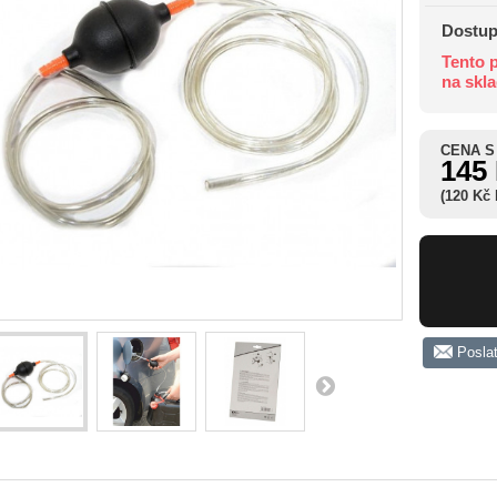
Dostup
Tento p
na skl
CENA S
145
(120 Kč
Posla