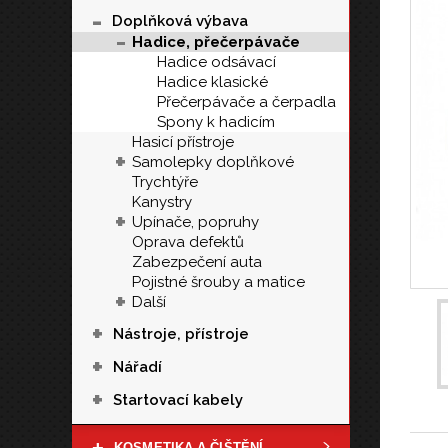
-
Doplňková výbava
-
Hadice, přečerpávače
Hadice odsávací
Hadice klasické
Přečerpávače a čerpadla
Spony k hadicím
Hasicí přístroje
+
Samolepky doplňkové
Trychtýře
Kanystry
+
Upínače, popruhy
Oprava defektů
Zabezpečení auta
Pojistné šrouby a matice
+
Další
+
Nástroje, přístroje
+
Nářadí
+
Startovací kabely
KOSMETIKA A ČIŠTĚNÍ