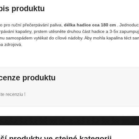
pis produktu
o pro ruční přečerpávání paliva,
délka hadice cca 180 cm
. Jednoduch
rpávání kapaliny, prstem utěsněte druhou část hadice a 3-5x zapumpu
inu samospádem vytékat do cílové nádoby. Aby mohla kapalina téct sa
a zdrojová.
cenze produktu
te recenziu !
ší produkty ve stejné kategorii