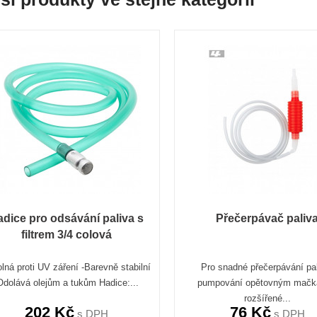
dice pro odsávání paliva s
Přečerpávač paliv
filtrem 3/4 colová
lná proti UV záření -Barevně stabilní
Pro snadné přečerpávání pal
Odolává olejům a tukům Hadice:...
pumpování opětovným mač
rozšířené...
202 Kč
76 Kč
s DPH
s DPH