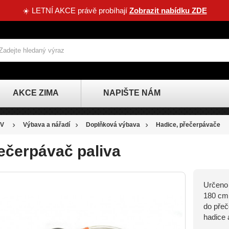
☀️ LETNÍ AKCE právě probíhají
Zobrazit nabídku ZDE
AKCE ZIMA
NAPIŠTE NÁM
V
Výbava a nářadí
Doplňková výbava
Hadice, přečerpávače
ečerpávač paliva
Určeno 
180 cm.
do přeč
hadice 