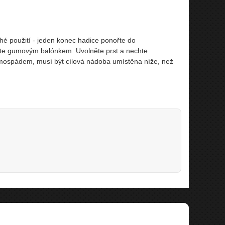
é použití - jeden konec hadice ponořte do
jte gumovým balónkem. Uvolněte prst a nechte
mospádem, musí být cílová nádoba umístěna níže, než