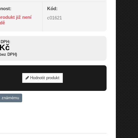
nost:
Kód:
rodukt již není
c01621
adě
 DPH:
 Kč
 bez DPH)
Hodnotit produkt
t známému