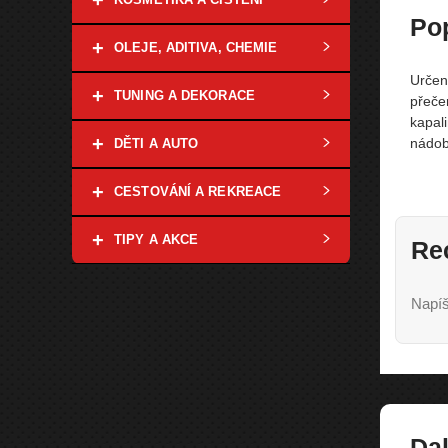
+
Po
+
OLEJE, ADITIVA, CHEMIE
Určen
+
TUNING A DEKORACE
přeče
kapal
+
nádob
DĚTI A AUTO
+
CESTOVÁNÍ A REKREACE
+
TIPY A AKCE
Re
Napíš
Dal