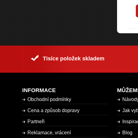
rodukt
Tisíce položek skladem
INFORMACE
MŮŽEM
Obchodní podmínky
Návod
Cena a způsob dopravy
Jak vyb
Partneři
Inspira
Reklamace, vrácení
Blog