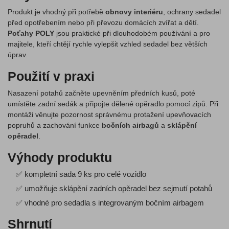
Produkt je vhodný při potřebě
obnovy interiéru
, ochrany sedadel
před opotřebením nebo při převozu domácích zvířat a dětí.
Poťahy POLY
jsou praktické při dlouhodobém používání a pro
majitele, kteří chtějí rychle vylepšit vzhled sedadel bez větších
úprav.
Použití v praxi
Nasazení potahů začněte upevněním předních kusů, poté
umístěte zadní sedák a připojte dělené opěradlo pomocí zipů. Při
montáži věnujte pozornost správnému protažení upevňovacích
popruhů a zachování funkce
bočních airbagů
a
sklápění
opěradel
.
Výhody produktu
✅ kompletní sada 9 ks pro celé vozidlo
✅ umožňuje sklápění zadních opěradel bez sejmutí potahů
✅ vhodné pro sedadla s integrovaným bočním airbagem
Shrnutí