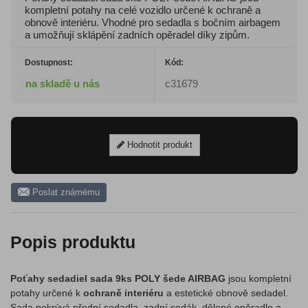
kompletní potahy na celé vozidlo určené k ochraně a
obnově interiéru. Vhodné pro sedadla s bočním airbagem
a umožňují sklápění zadních opěradel díky zipům.
Dostupnost:
Kód:
na skladě u nás
c31679
Hodnotit produkt
Poslat známému
Popis produktu
Poťahy sedadiel sada 9ks POLY šede AIRBAG
jsou kompletní
potahy určené k
ochraně interiéru
a estetické obnově sedadel.
Sada pokrývá přední sedadla, zadní sedák, dělené opěradlo a