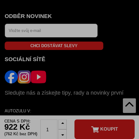
ODBĚR NOVINEK
CHCI DOSTÁVAT SLEVY
SOCIÁLNÍ SÍTĚ
Sledujte nás a získejte tipy, rady a novinky první
AUTOZULU V:
SK
CZ
HU
RO
BG
CENA S DPH:
922 Kč
KOUPIT
(762 Kč bez DPH)
© 2026 Autozulu.cz - Všechna práva vyhradené