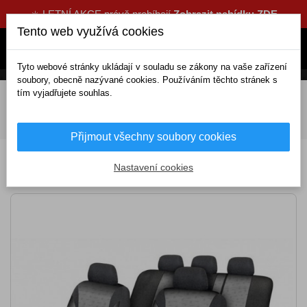
☀️ LETNÍ AKCE právě probíhají
Zobrazit nabídku ZDE
Tento web využívá cookies
Tyto webové stránky ukládají v souladu se zákony na vaše zařízení
soubory, obecně nazývané cookies. Používáním těchto stránek s
tím vyjadřujete souhlas.
DOMOV
Interiérové doplňky
Autopotahy
Potahy sedadel
Kompletní univerzální
Látkové
Potahy sedadel sada 9ks POLY šedé AIRBAG
Přijmout všechny soubory cookies
Potahy sedadel sada 9ks POLY šedé
Nastavení cookies
AIRBAG