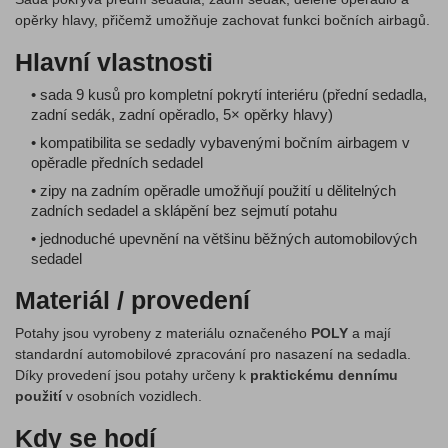
opěrky hlavy, přičemž umožňuje zachovat funkci bočních airbagů.
Hlavní vlastnosti
• sada 9 kusů pro kompletní pokrytí interiéru (přední sedadla,
zadní sedák, zadní opěradlo, 5× opěrky hlavy)
• kompatibilita se sedadly vybavenými bočním airbagem v
opěradle předních sedadel
• zipy na zadním opěradle umožňují použití u dělitelných
zadních sedadel a sklápění bez sejmutí potahu
• jednoduché upevnění na většinu běžných automobilových
sedadel
Materiál / provedení
Potahy jsou vyrobeny z materiálu označeného
POLY
a mají
standardní automobilové zpracování pro nasazení na sedadla.
Díky provedení jsou potahy určeny k
praktickému dennímu
použití
v osobních vozidlech.
Kdy se hodí