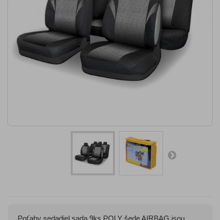
Poťahy sedadiel sada 9ks POLY šede AIRBAG jsou