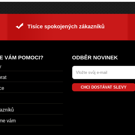
Tisíce spokojených zákazníků
E VÁM POMOCI?
ODBĚR NOVINEK
y
rat
CHCI DOSTÁVAT SLEVY
ce
azníků
me vám