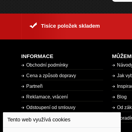
Tisíce položek skladem
INFORMACE
MŮŽEM
Obchodní podmínky
Návod
Cena a způsob dopravy
Jak vyb
Partneři
Inspira
Reklamace, vrácení
Blog
Odstoupení od smlouvy
Od zák
Dostupnost zboží
Poradí
Tento web využívá cookies
Mapa stránky