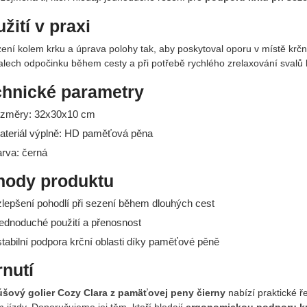
žití v praxi
ní kolem krku a úprava polohy tak, aby poskytoval oporu v místě krční
valech odpočinku během cesty a při potřebě rychlého zrelaxování svalů 
chnické parametry
ozměry: 32x30x10 cm
ateriál výplně: HD paměťová pěna
arva: černá
hody produktu
lepšení pohodlí při sezení během dlouhých cest
ednoduché použití a přenosnost
tabilní podpora krční oblasti díky paměťové pěně
nutí
šový golier Cozy Clara z pamäťovej peny čierny
nabízí praktické ř