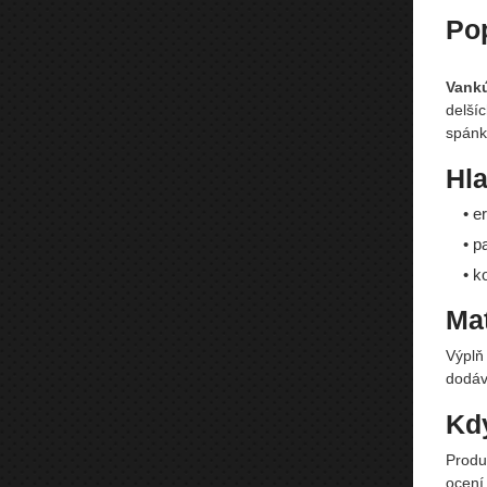
Po
Vankú
delší
spánku
Hla
• e
• p
• k
Mat
Výplň
dodáv
Kdy
Produk
ocení 