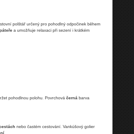
stovní polštář určený pro pohodlný odpočinek během
páteře
a umožňuje relaxaci při sezení i krátkém
.
udržet pohodlnou polohu. Povrchová
černá
barva
cestách
nebo častém cestování. Vankúšový golier
ní
.