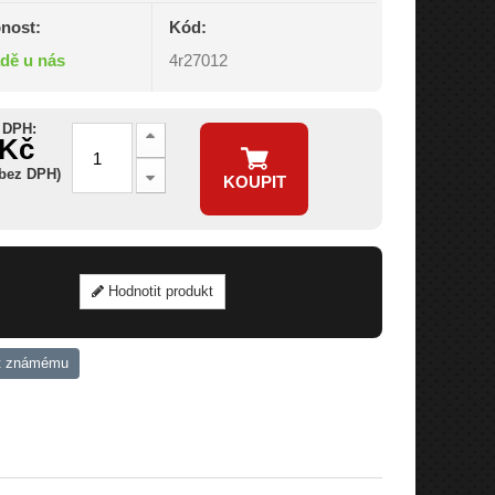
nost:
Kód:
adě u nás
4r27012
 DPH:
 Kč
 bez DPH)
KOUPIT
Hodnotit produkt
t známému