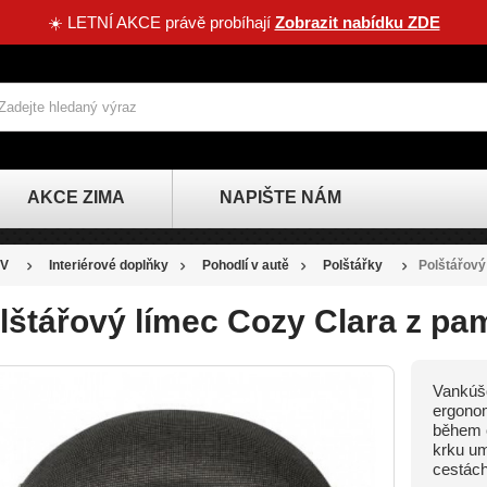
☀️ LETNÍ AKCE právě probíhají
Zobrazit nabídku ZDE
AKCE ZIMA
NAPIŠTE NÁM
V
Interiérové doplňky
Pohodlí v autě
Polštářky
Polštářový
lštářový límec Cozy Clara z p
Vankúšo
ergonom
během 
krku um
cestách