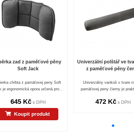
ěrka zad z paměťové pěny
Univerzální polštář ve tva
Soft Jack
z paměťové pěny če
ierka chrbta z pamäťovej peny Soft
Univerzálny vankúš v tvare r
k je ergonomická opora určená pro...
pamäťovej peny čierny je prakt
645 Kč
472 Kč
s DPH
s DPH
Koupit produkt