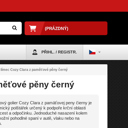
(PRÁZDNÝ)
PŘIHL. / REGISTR.
 límec Cozy Clara z paměťové pěny černý
aměťové pěny černý
vý golier Cozy Clara z pamäťovej peny čierny je
ický polštářek určený k podpoře krční oblasti
cest a odpočinku. Jednoduché nasazení kolem
ožní pohodlné spaní v autě, vlaku nebo na
.