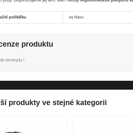
 jízdy. Doporučujeme jej těm, kteří hledají
ergonomickou podporu k
užití polštářku
na hlavu
cenze produktu
te recenziu !
ší produkty ve stejné kategorii