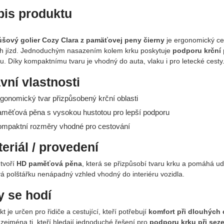
pis produktu
šový golier Cozy Clara z pamäťovej peny čierny
je ergonomický ce
ch jízd. Jednoduchým nasazením kolem krku poskytuje
podporu krční 
. Díky kompaktnímu tvaru je vhodný do auta, vlaku i pro letecké cesty
vní vlastnosti
rgonomický tvar přizpůsobený krční oblasti
aměťová pěna s vysokou hustotou pro lepší podporu
ompaktní rozměry vhodné pro cestování
eriál / provedení
 tvoří
HD paměťová pěna
, která se přizpůsobí tvaru krku a pomáhá 
á polštářku nenápadný vzhled vhodný do interiéru vozidla.
 se hodí
t je určen pro řidiče a cestující, kteří potřebují
komfort při dlouhých 
zejména ti, kteří hledají jednoduché řešení pro
podporu krku při seze