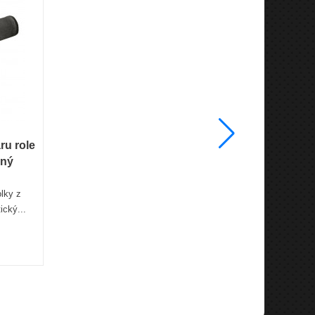
ru role
Opěrka 
rný
olky z
Opierka c
ický...
Jack je erg