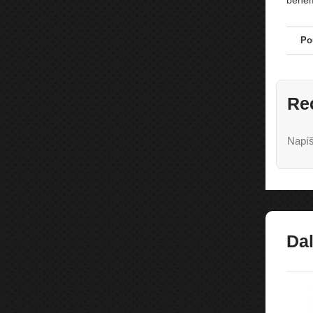
během
Po
Re
Napíš
Dal