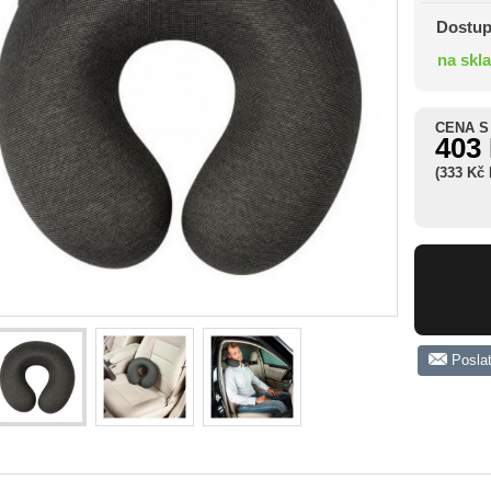
Dostup
na skl
CENA S
403
(333 Kč
Posla