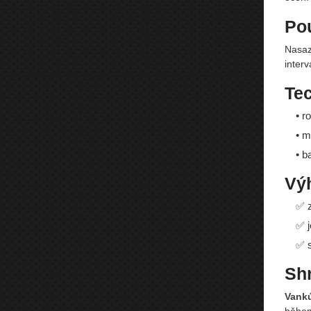
Pou
Nasaze
inter
Te
• r
• m
• b
Vý
✅ z
✅ j
✅ s
Shr
Vankú