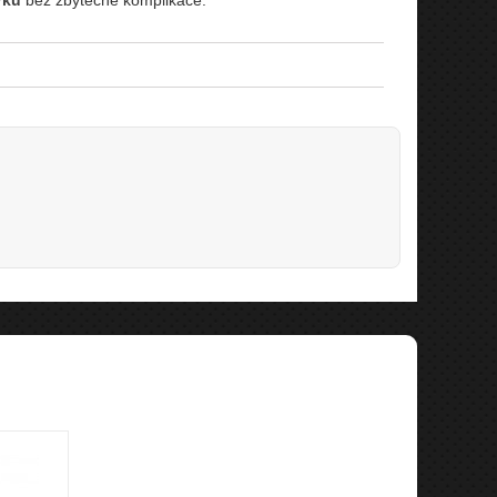
rku
bez zbytečné komplikace.