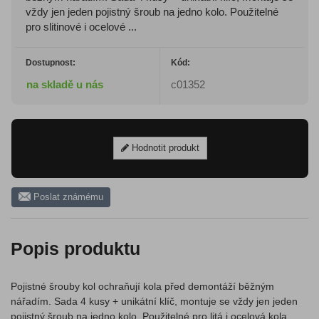
vždy jen jeden pojistný šroub na jedno kolo. Použitelné
pro slitinové i ocelové ...
Dostupnost:
Kód:
na skladě u nás
c01352
Hodnotit produkt
Poslat známému
Popis produktu
Pojistné šrouby kol ochraňují kola před demontáží běžným
nářadím. Sada 4 kusy + unikátní klíč, montuje se vždy jen jeden
pojistný šroub na jedno kolo. Použitelné pro litá i ocelová kola.