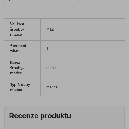
´
Velikost
šrouby-
M12
matice
Stoupání
1
závitu
Barva
šrouby-
chróm
matice
Typ šrouby-
matica
matice
Recenze produktu