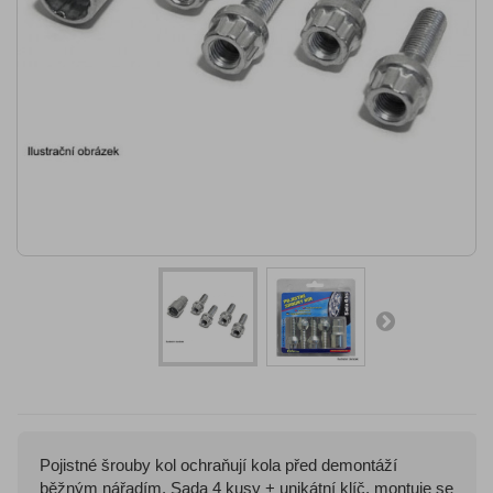
Pojistné šrouby kol ochraňují kola před demontáží
běžným nářadím. Sada 4 kusy + unikátní klíč, montuje se