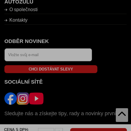
AUTOZULU
O společnosti
Kontakty
ODBĚR NOVINEK
CHCI DOSTÁVAT SLEVY
SOCIÁLNÍ SÍTĚ
Sledujte nás a získejte tipy, rady a novinky první
CENA S DPH:
AUTOZULU V: