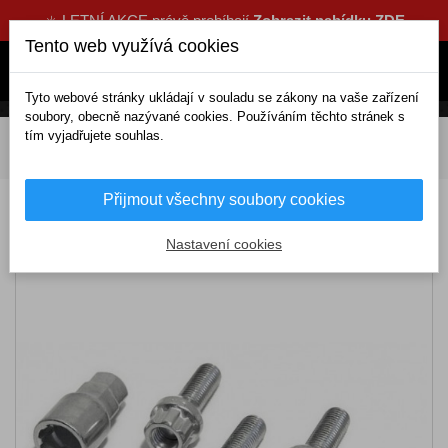
☀️ LETNÍ AKCE právě probíhají
Zobrazit nabídku ZDE
Tento web využívá cookies
Tyto webové stránky ukládají v souladu se zákony na vaše zařízení
soubory, obecně nazývané cookies. Používáním těchto stránek s
tím vyjadřujete souhlas.
DOMOV
Výbava a nářadí
Doplňková výbava
Pojistné šrouby kol B M12x1, 50x26mm kuželové sedlo
Přijmout všechny soubory cookies
Pojistné šrouby kol B M12x1, 50x26mm
kuželové sedlo
Nastavení cookies