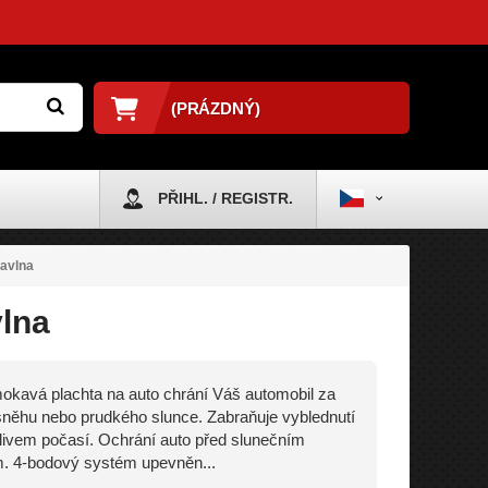
(PRÁZDNÝ)
PŘIHL. / REGISTR.
bavlna
lna
kavá plachta na auto chrání Váš automobil za
sněhu nebo prudkého slunce. Zabraňuje vyblednutí
livem počasí. Ochrání auto před slunečním
. 4-bodový systém upevněn...