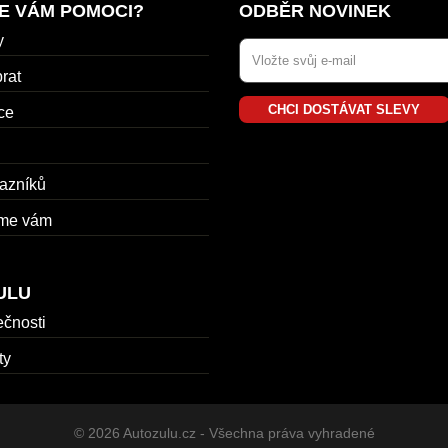
E VÁM POMOCI?
ODBĚR NOVINEK
y
rat
CHCI DOSTÁVAT SLEVY
ce
azníků
me vám
ULU
ečnosti
ty
© 2026 Autozulu.cz - Všechna práva vyhradené