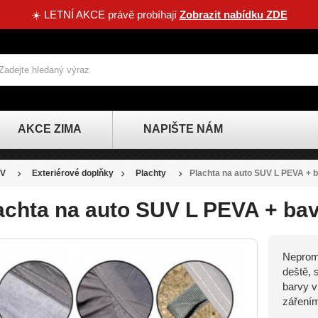
☀️ LETNÍ AKCE právě probíhají
Zobrazit nabídku ZDE
AKCE ZIMA
NAPIŠTE NÁM
V
Exteriérové doplňky
Plachty
Plachta na auto SUV L PEVA + 
achta na auto SUV L PEVA + bav
Nepromo
SLEVA
deště, 
-263 KČ
barvy v
zářením