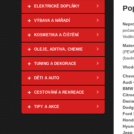
+
ELEKTRICKÉ DOPLŇKY
Po
+
VÝBAVA A NÁŘADÍ
Nepr
počas
+
KOSMETIKA A ČIŠTĚNÍ
Voděod
Mater
+
OLEJE, ADITIVA, CHEMIE
(PEVA
(bavln
+
TUNING A DEKORACE
Vhod
Chevr
+
DĚTI A AUTO
Audi
BMW
+
CESTOVÁNÍ A REKREACE
Citro
Dacia
+
TIPY A AKCE
Dodg
Ford
Hond
Hyun
Jeep