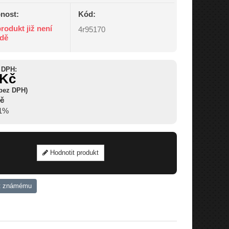
nost:
Kód:
rodukt již není
4r95170
adě
 DPH:
 Kč
 bez DPH)
Kč
21%
Hodnotit produkt
t známému