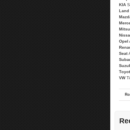
KIA
So
Land
Mazd
Merc
Mitsu
Niss
Opel
Renau
Seat
A
Suba
Suzuk
Toyo
VW
Ti
Ro
Re