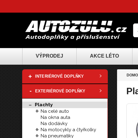
VÝPRODEJ
AKCE LÉTO
+
DOMO
INTERIÉROVÉ DOPLŇKY
Pl
-
EXTERIÉROVÉ DOPLŇKY
-
Plachty
+
Na celé auto
Na okna auta
Na dodávky
+
Na motocykly a čtyřkolky
+
Na pneumatiky