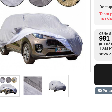
Dostup
Tento p
na skl
CENA S
981
(811 Kč
1 244 
sleva 
Posla