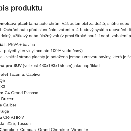
pis produktu
omokavá plachta
na auto chrání Váš automobil za deště, sněhu nebo 
í. Ochrání auto před slunečním zářením. 4-bodový systém upevnění dí
olný, užitkový nebo úložný vak (v praxi široké použití např. zabalení 
iál
: PEVA + bavlna
 - polyethylen vinyl acetate 100% vodotěsný)
a - vnitřní strana plachty je potažena jemnou vrstvou bavlny, která je š
ná pro SUV
(velikost 480x193x155 cm) jako například:
olet
Tacuma, Captiva
Q5
X3
en
C4 Grand Picasso
Duster
e
Caliber
Kuga
a
CR-V,HR-V
dai
iX35, Tuscon
Cherokee, Compas, Grand Cherokee, Wrangler