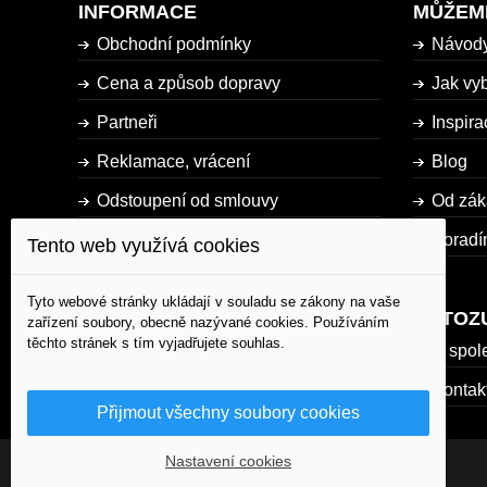
INFORMACE
MŮŽEM
Obchodní podmínky
Návod
Cena a způsob dopravy
Jak vyb
Partneři
Inspira
Reklamace, vrácení
Blog
Odstoupení od smlouvy
Od zák
Dostupnost zboží
Poradí
Tento web využívá cookies
Mapa stránky
Tyto webové stránky ukládají v souladu se zákony na vaše
AUTOZ
zařízení soubory, obecně nazývané cookies. Používáním
těchto stránek s tím vyjadřujete souhlas.
O spol
Kontak
Přijmout všechny soubory cookies
Nastavení cookies