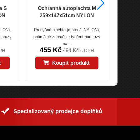
a S
Ochranná autoplachta M
Obal na 
ON
259x147x51cm NYLON
YLON),
Prodyšná plachta (materiál NYLON),
Obal (plac
námrazy
optimálně zabraňuje tvoření námrazy
uzavírat
na...
455 Kč
243
494 Kč
PH
s DPH
t
Koupit produkt
Specializovaný prodejce doplňků