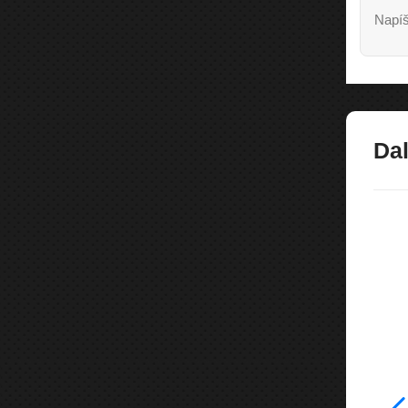
Napíš
Dal