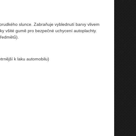
prudkého slunce. Zabraňuje vyblednutí barvy vlivem
ky všité gumě pro bezpečné uchycení autoplachty.
předmětů).
etrnější k laku automobilu)