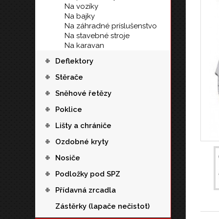
Na vozíky
Na bajky
Na záhradné príslušenstvo
Na stavebné stroje
Na karavan
+
Deflektory
+
Stěrače
+
Sněhové řetězy
+
Poklice
+
Lišty a chrániče
+
Ozdobné kryty
+
Nosiče
+
Podložky pod SPZ
+
Přídavná zrcadla
Zástěrky (lapače nečistot)