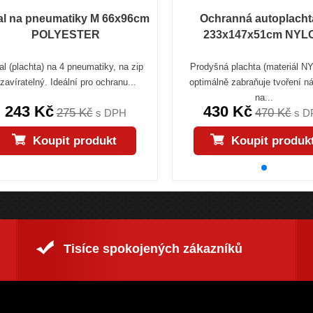
l na pneumatiky M 66x96cm
Ochranná autoplacht
POLYESTER
233x147x51cm NYL
l (plachta) na 4 pneumatiky, na zip
Prodyšná plachta (materiál N
zavíratelný. Ideální pro ochranu...
optimálně zabraňuje tvoření 
na...
243 Kč
430 Kč
275 Kč
470 Kč
s DPH
s D
Koupit produkt
Koupit produk
Tisíce spokojených zákazníků