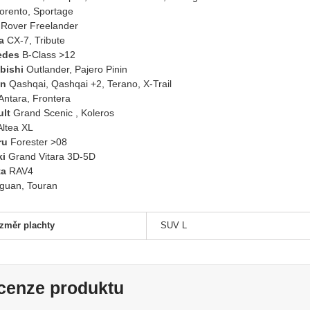
rento, Sportage
Rover Freelander
a
CX-7, Tribute
edes
B-Class >12
bishi
Outlander, Pajero Pinin
an
Qashqai, Qashqai +2, Terano, X-Trail
Antara, Frontera
lt
Grand Scenic , Koleros
ltea XL
ru
Forester >08
i
Grand Vitara 3D-5D
ta
RAV4
guan, Touran
změr plachty
SUV L
cenze produktu