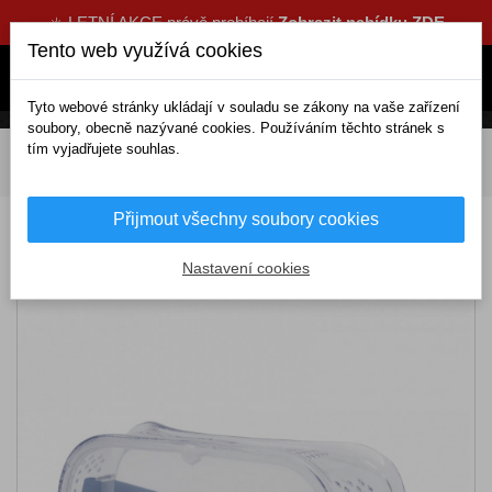
☀️ LETNÍ AKCE právě probíhají
Zobrazit nabídku ZDE
Tento web využívá cookies
Tyto webové stránky ukládají v souladu se zákony na vaše zařízení
soubory, obecně nazývané cookies. Používáním těchto stránek s
tím vyjadřujete souhlas.
DOMOV
Výbava a nářadí
Nástroje, přístroje
Ochrana při práci
Ochranné brýle
Přijmout všechny soubory cookies
Ochranné brýle
Nastavení cookies