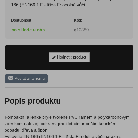
166 (EN166.1.F - třída F: odolné vůči ...
Dostupnost:
Kód:
na sklade u nás
g10380
Hodnotit produkt
Poslat známému
Popis produktu
Kompaktní a lehké brýle tvořené PVC rámem a polykarbonovým
zorníkem nabízejí ochranu proti letícím menším kouskům
odpadu, dřeva a špón.
Vyhovuje EN 166 (EN166.1.F - třída F: odolné vůči nárazu s