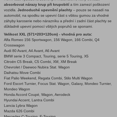
absorbovat nárazy krup při krupobití
a tím zamezí poškození
vozidla.
Jednoduché upevnění plachty
– pouze se nasadí na
automobil, na spodku se upevní část s všitou gumou za vhodné
záhyby karoserie nebo nárazníku a přední i zadní část plachty se
důkladně upevní pomocí všitých popruhů se sponami.
Velikost XXL (571×203×120cm) - vhodná pro auta:
Alfa Romeo 156 Sportwagon, 156 Wagon, 166 Combi, Q4
Crosswagon
Audi 80 Avant, A4 Avant, A6 Avant
BMW serie 3 Compact, Touring, serie 5 Touring, X5
Citroën C5 Break, C5 Combi, XM, XM Break
Chevrolet / Daewoo Nubira Stat. Wagon
Daihatsu Move Combi
Fiat Palio Weekend, Regata Combi, Stilo Multi Wagon
Ford Escort Turnier, Focus Stat. Wagon, Galaxy, Mondeo Turnier,
Mondeo Wagon
Honda Accord Coupé, Wagon, Aerodeck
Hyundai Accent, Lantra Combi
Lancia Lybra Wagon
Mazda 626 Combi
Mercedes C-Touring, E-Touring