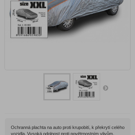
Ochranná plachta na auto proti krupobití, k překrytí celého
vozidla. Vysoká odolnost proti povětrnostním vlivům,