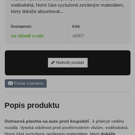
voděodolná. Horní část vyztužená zesíleným materiálem,
který dokáže absorbovat...
Dostupnost:
Kód:
na skladě u nás
a5807
Hodnotit produkt
Poslat známému
Popis produktu
Ochranná plachta na auto proti krupobití
, k překrytí celého
vozidla. Vysoká odolnost proti povětrnostním vlivům, voděodolná.
Horní část vyztužená zesíleným materiálem, který
dokáže