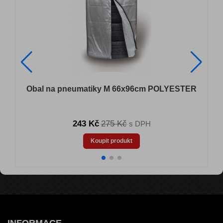
N
Obal na pneumatiky M 66x96cm POLYESTER
243 Kč
275 Kč
s DPH
Koupit produkt