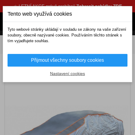
☀️ LETNÍ AKCE právě probíhají
Zobrazit nabídku ZDE
Tento web využívá cookies
Tyto webové stránky ukládají v souladu se zákony na vaše zařízení
soubory, obecně nazývané cookies. Používáním těchto stránek s
tím vyjadřujete souhlas.
DOMOV
Exteriérové doplňky
Plachty
Ochranná
autoplachta proti krupobití XXL 571×203×120cm
Přijmout všechny soubory cookies
Ochranná autoplachta proti krupobití XXL
571×203×120cm
Nastavení cookies