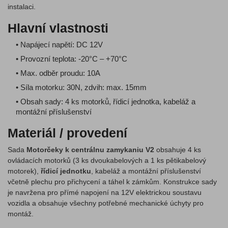
instalaci.
Hlavní vlastnosti
• Napájecí napětí: DC 12V
• Provozní teplota: -20°C – +70°C
• Max. odběr proudu: 10A
• Síla motorku: 30N, zdvih: max. 15mm
• Obsah sady: 4 ks motorků, řídicí jednotka, kabeláž a
montážní příslušenství
Materiál / provedení
Sada
Motorčeky k centrálnu zamykaniu V2
obsahuje 4 ks
ovládacích motorků (3 ks dvoukabelových a 1 ks pětikabelový
motorek),
řídicí jednotku
, kabeláž a montážní příslušenství
včetně plechu pro přichycení a táhel k zámkům. Konstrukce sady
je navržena pro přímé napojení na 12V elektrickou soustavu
vozidla a obsahuje všechny potřebné mechanické úchyty pro
montáž.