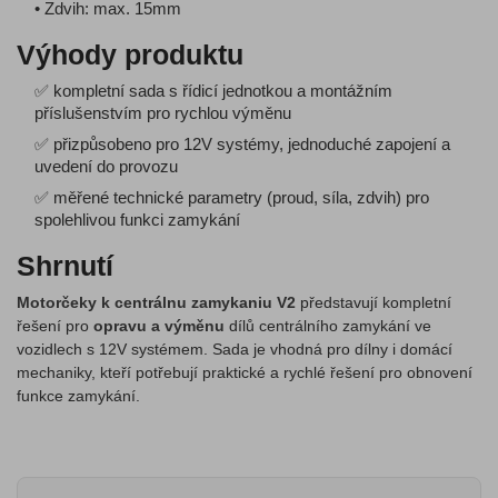
• Zdvih: max. 15mm
Výhody produktu
✅ kompletní sada s řídicí jednotkou a montážním
příslušenstvím pro rychlou výměnu
✅ přizpůsobeno pro 12V systémy, jednoduché zapojení a
uvedení do provozu
✅ měřené technické parametry (proud, síla, zdvih) pro
spolehlivou funkci zamykání
Shrnutí
Motorčeky k centrálnu zamykaniu V2
představují kompletní
řešení pro
opravu a výměnu
dílů centrálního zamykání ve
vozidlech s 12V systémem. Sada je vhodná pro dílny i domácí
mechaniky, kteří potřebují praktické a rychlé řešení pro obnovení
funkce zamykání.