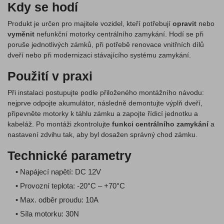
Kdy se hodí
Produkt je určen pro majitele vozidel, kteří potřebují
opravit
nebo
vyměnit
nefunkční motorky centrálního zamykání. Hodí se při
poruše jednotlivých zámků, při potřebě renovace vnitřních dílů
dveří nebo při modernizaci stávajícího systému zamykání.
Použití v praxi
Při instalaci postupujte podle přiloženého montážního návodu:
nejprve odpojte akumulátor, následně demontujte výplň dveří,
připevněte motorky k táhlu zámku a zapojte řídicí jednotku a
kabeláž. Po montáži zkontrolujte
funkci centrálního zamykání
a
nastavení zdvihu tak, aby byl dosažen správný chod zámku.
Technické parametry
• Napájecí napětí: DC 12V
• Provozní teplota: -20°C – +70°C
• Max. odběr proudu: 10A
• Síla motorku: 30N