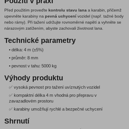
Použití v praxi
Před použitím proveďte
kontrolu stavu lana
a karabin, přičemž
upevněte karabiny na
pevná uchycení
vozidel (např. tažné body
nebo rámy). Při tažení udržujte rovnoměrné napětí a vyhněte se
nárazovým zatížením, abyste zachovali životnost lana.
Technické parametry
• délka: 4 m (±5%)
• průměr: 8 mm
• pevnost v tahu: 5000 kg
Výhody produktu
✅ vysoká pevnost pro tažení uvíznutých vozidel
✅ kompaktní délka 4 m vhodná pro přepravu v
zavazadlovém prostoru
✅ karabiny umožňují rychlé a bezpečné uchycení
Shrnutí