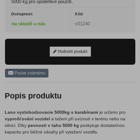
5000 kg pro spolehlivé použití.
Dostupnost:
Kód:
na skladě u nás
c01240
Hodnotit produkt
Poslat známému
Popis produktu
Lano vyslobodzovacie 5000kg s karabínami
je určeno pro
vyprošťování vozidel
a tažení při uvíznutí v terénu nebo na
silnici. Díky
pevnosti v tahu 5000 kg
poskytuje dostatečnou
kapacitu pro běžné zásahy při vytažení vozidla.