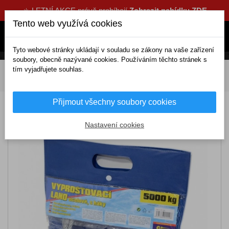
☀️ LETNÍ AKCE právě probíhají
Zobrazit nabídku ZDE
Tento web využívá cookies
Tyto webové stránky ukládají v souladu se zákony na vaše zařízení
soubory, obecně nazývané cookies. Používáním těchto stránek s
tím vyjadřujete souhlas.
DOMOV
Výbava a nářadí
Povinná výbava
Tažná lana
Lano vysvobozovací 5000kg s karabinami
Přijmout všechny soubory cookies
Lano vysvobozovací 5000kg s karabinami
Nastavení cookies