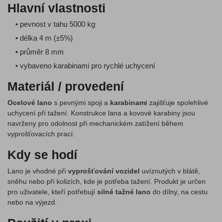
Hlavní vlastnosti
• pevnost v tahu 5000 kg
• délka 4 m (±5%)
• průměr 8 mm
• vybaveno karabinami pro rychlé uchycení
Materiál / provedení
Ocelové lano
s pevnými spoji a
karabinami
zajišťuje spolehlivé
uchycení při tažení. Konstrukce lana a kovové karabiny jsou
navrženy pro odolnost při mechanickém zatížení během
vyprošťovacích prací.
Kdy se hodí
Lano je vhodné při
vyprošťování vozidel
uvíznutých v blátě,
sněhu nebo při kolizích, kde je potřeba tažení. Produkt je určen
pro uživatele, kteří potřebují
silné tažné lano
do dílny, na cestu
nebo na výjezd.