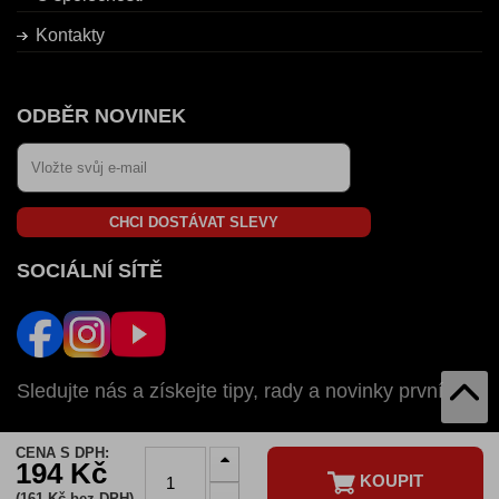
Kontakty
ODBĚR NOVINEK
CHCI DOSTÁVAT SLEVY
SOCIÁLNÍ SÍTĚ
Sledujte nás a získejte tipy, rady a novinky první
CENA S DPH:
AUTOZULU V:
194 Kč
KOUPIT
SK
CZ
HU
RO
BG
(161 Kč bez DPH)