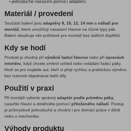
• jednoduché nasazení pomocí adaptérů
Materiál / provedení
Součástí balení jsou
adaptéry 8, 10, 12, 14 mm
a
nářadí pro
montáž
, které umožňují nasazení hlavice na různé typy pák.
Balení obsahuje vše potřebné pro montáž bez dalších doplňků.
Kdy se hodí
Produkt je vhodný při
výměně řadicí hlavice
nebo při
úpravách
interiéru
, když chcete změnit vzhled nebo ovládání řadicí páky.
Hodí se pro majitele aut, kteří si přejí rychlou a praktickou výměnu
bez nutnosti objednávat další díly.
Použití v praxi
Při montáži vyberte správný
adaptér podle průměru páky
,
nasuňte hlavici a dotáhněte pomocí
přiloženého nářadí
. Postup
je průmyslově jednoduchý a vhodný i pro domácí práce v dílně
nebo u mechanika.
Výhody produktu