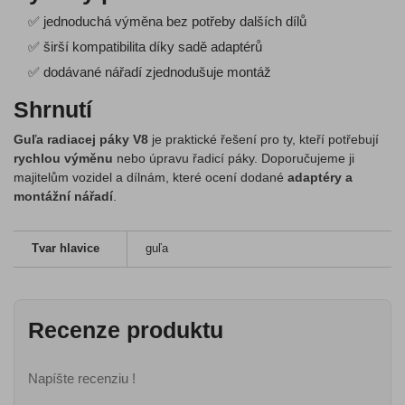
✅ jednoduchá výměna bez potřeby dalších dílů
✅ širší kompatibilita díky sadě adaptérů
✅ dodávané nářadí zjednodušuje montáž
Shrnutí
Guľa radiacej páky V8
je praktické řešení pro ty, kteří potřebují
rychlou výměnu
nebo úpravu řadicí páky. Doporučujeme ji
majitelům vozidel a dílnám, které ocení dodané
adaptéry a
montážní nářadí
.
Tvar hlavice
guľa
Recenze produktu
Napíšte recenziu !