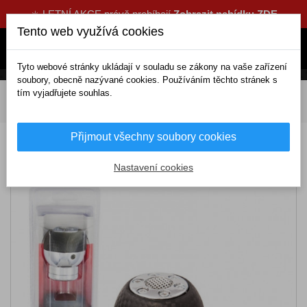
☀️ LETNÍ AKCE právě probíhají
Zobrazit nabídku ZDE
Tento web využívá cookies
Tyto webové stránky ukládají v souladu se zákony na vaše zařízení
soubory, obecně nazývané cookies. Používáním těchto stránek s
tím vyjadřujete souhlas.
DOMOV
Interiérové doplňky
Koule na volant, páku
Hlavice řadicích pák
Koule řadící páky
Přijmout všechny soubory cookies
Koule řadící páky
Nastavení cookies