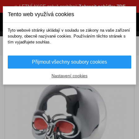
☀️ LETNÍ AKCE právě probíhají
Zobrazit nabídku ZDE
Tento web využívá cookies
Tyto webové stránky ukládají v souladu se zákony na vaše zařízení
soubory, obecně nazývané cookies. Používáním těchto stránek s
tím vyjadřujete souhlas.
DOMOV
Interiérové doplňky
Koule na volant, páku
Hlavice řadicích pák
Hlavice řadící páky chromová LEBKA
Přijmout všechny soubory cookies
Hlavice řadící páky chromová LEBKA
Nastavení cookies