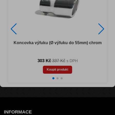
Koncovka výfuku (Ø výfuku do 55mm) chrom
303 Kč
337 Kč
s DPH
Koupit produkt
INFORMACE