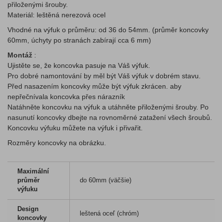
přiloženými šrouby.
Materiál: leštěná nerezová ocel
Vhodné na výfuk o průměru: od 36 do 54mm. (průměr koncovky
60mm, úchyty po stranách zabírají cca 6 mm)
Montáž
:
Ujistěte se, že koncovka pasuje na Váš výfuk.
Pro dobré namontování by měl být Váš výfuk v dobrém stavu.
Před nasazením koncovky může být výfuk zkrácen. aby
nepřečnívala koncovka přes nárazník
Natáhněte koncovku na výfuk a utáhněte přiloženými šrouby. Po
nasunutí koncovky dbejte na rovnoměrné zatažení všech šroubů.
Koncovku výfuku můžete na výfuk i přivařit.
Rozměry koncovky na obrázku.
Maximální
průměr
do 60mm (väčšie)
výfuku
Design
leštená oceľ (chróm)
koncovky