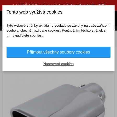
☀️ LETNÍ AKCE právě probíhají
Zobrazit nabídku ZDE
Tento web využívá cookies
Tyto webové stránky ukládají v souladu se zákony na vaše zařízení
soubory, obecně nazývané cookies. Používáním těchto stránek s
tím vyjadřujete souhlas.
DOMOV
Tuning a dekorace
Koncovky výfuků
Koncovka výfuku (Ø výfuku do 54mm)
Přijmout všechny soubory cookies
Koncovka výfuku (Ø výfuku do 54mm)
Nastavení cookies