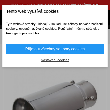
☀️ LETNÍ AKCE právě probíhají
Zobrazit nabídku ZDE
Tento web využívá cookies
Tyto webové stránky ukládají v souladu se zákony na vaše zařízení
soubory, obecně nazývané cookies. Používáním těchto stránek s
tím vyjadřujete souhlas.
DOMOV
Tuning a dekorace
Koncovky výfuků
Koncovka výfuku (Ø výfuku do 54mm)
Přijmout všechny soubory cookies
Koncovka výfuku (Ø výfuku do 54mm)
Nastavení cookies