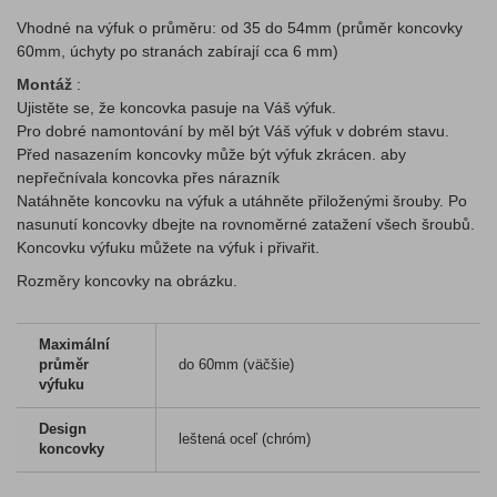
Vhodné na výfuk o průměru: od 35 do 54mm (průměr koncovky
60mm, úchyty po stranách zabírají cca 6 mm)
Montáž
:
Ujistěte se, že koncovka pasuje na Váš výfuk.
Pro dobré namontování by měl být Váš výfuk v dobrém stavu.
Před nasazením koncovky může být výfuk zkrácen. aby
nepřečnívala koncovka přes nárazník
Natáhněte koncovku na výfuk a utáhněte přiloženými šrouby. Po
nasunutí koncovky dbejte na rovnoměrné zatažení všech šroubů.
Koncovku výfuku můžete na výfuk i přivařit.
Rozměry koncovky na obrázku.
Maximální
průměr
do 60mm (väčšie)
výfuku
Design
leštená oceľ (chróm)
koncovky