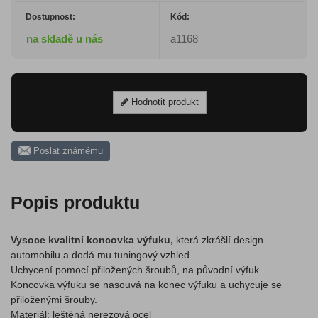
Dostupnost:
Kód:
na skladě u nás
a1168
Hodnotit produkt
Poslat známému
Popis produktu
Vysoce kvalitní koncovka výfuku,
která zkrášlí design
automobilu a dodá mu tuningový vzhled.
Uchycení pomocí přiložených šroubů, na původní výfuk.
Koncovka výfuku se nasouvá na konec výfuku a uchycuje se
přiloženými šrouby.
Materiál: leštěná nerezová ocel