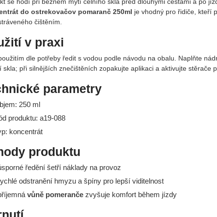
kt se hodí při běžném mytí čelního skla před dlouhými cestami a po j
ntrát do ostrekovačov pomaranč 250ml
je vhodný pro řidiče, kteří 
stráveného čištěním.
žití v praxi
použitím dle potřeby ředit s vodou podle návodu na obalu. Naplňte nádr
í skla; při silnějších znečištěních zopakujte aplikaci a aktivujte stěrač
chnické parametry
bjem: 250 ml
ód produktu: a19-088
yp: koncentrát
hody produktu
sporné ředění šetří náklady na provoz
ychlé odstranění hmyzu a špíny pro lepší viditelnost
příjemná
vůně pomeranče
zvyšuje komfort během jízdy
nutí