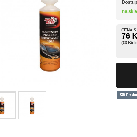
Dostup
na skl
CENA S
76 
(63 Kč 
Posla