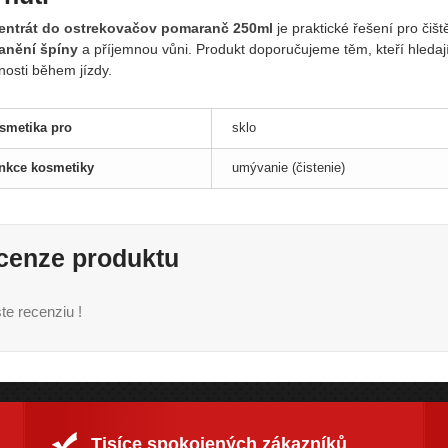
ntrát do ostrekovačov pomaranč 250ml
je praktické řešení pro čiště
anění špíny
a příjemnou vůni. Produkt doporučujeme těm, kteří hledají
lnosti během jízdy.
smetika pro
sklo
nkce kosmetiky
umývanie (čistenie)
cenze produktu
te recenziu !
Tisíce spokojených zákazníků