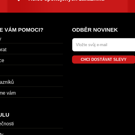
E VÁM POMOCI?
ODBĚR NOVINEK
y
rat
CHCI DOSTÁVAT SLEVY
ce
azníků
me vám
ULU
ečnosti
ty