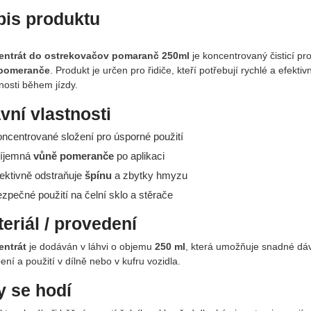
pis produktu
ntrát do ostrekovačov pomaranč 250ml
je koncentrovaný čisticí pr
 pomeranče
. Produkt je určen pro řidiče, kteří potřebují rychlé a efektiv
lnosti během jízdy.
vní vlastnosti
oncentrované složení pro úsporné použití
říjemná
vůně pomeranče
po aplikaci
fektivně odstraňuje
špínu
a zbytky hmyzu
ezpečné použití na čelní sklo a stěrače
eriál / provedení
ntrát
je dodáván v láhvi o objemu
250 ml
, která umožňuje snadné dáv
ní a použití v dílně nebo v kufru vozidla.
 se hodí