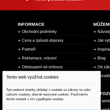
INFORMACE
MŮŽEM
Obchodní podmínky
Návod
Cena a způsob dopravy
Jak vyb
Partneři
Inspira
Reklamace, vrácení
Blog
Odstoupení od smlouvy
Od zák
Dostupnost zboží
Poradí
Tento web využívá cookies
Mapa stránky
Tyto webové stránky ukládají v souladu se zákony na vaše
AUTOZ
zařízení soubory, obecně nazývané cookies. Používáním
těchto stránek s tím vyjadřujete souhlas.
O spol
Kontak