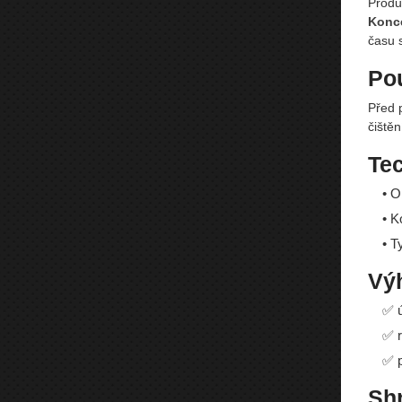
Produ
Konce
času 
Pou
Před 
čištěn
Te
• O
• K
• T
Vý
✅ ú
✅ r
✅ 
Shr