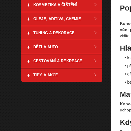
+
KOSMETIKA A ČIŠTĚNÍ
Po
+
OLEJE, ADITIVA, CHEMIE
Konce
vůní
+
TUNING A DEKORACE
vidite
+
Hla
DĚTI A AUTO
• k
+
CESTOVÁNÍ A REKREACE
• p
• e
+
TIPY A AKCE
• b
Mat
Konce
uchope
Kdy