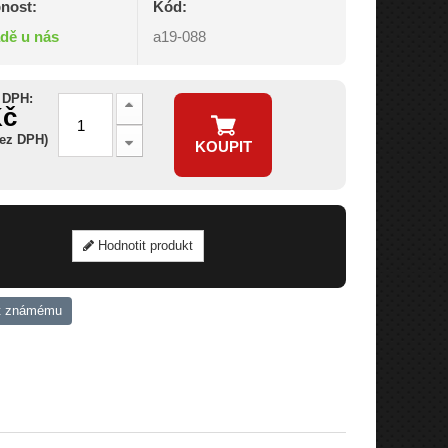
nost:
Kód:
adě u nás
a19-088
 DPH:
Kč
bez DPH)
KOUPIT
Hodnotit produkt
t známému