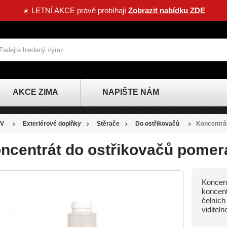
☀️ LETNÍ AKCE právě probíhají
Zobrazit nabídku ZDE
AKCE ZIMA
NAPIŠTE NÁM
V
Exteriérové doplňky
Stěrače
Do ostřikovačů
Koncentrá
ncentrát do ostřikovačů pomer
Koncent
koncent
čelních
viditel