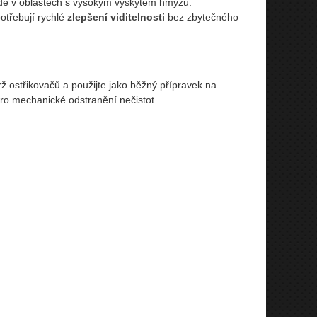
ízdě v oblastech s vysokým výskytem hmyzu.
potřebují rychlé
zlepšení viditelnosti
bez zbytečného
ž ostřikovačů a použijte jako běžný přípravek na
e pro mechanické odstranění nečistot.