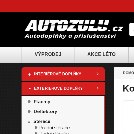
VÝPRODEJ
AKCE LÉTO
+
DOMO
INTERIÉROVÉ DOPLŇKY
Ko
-
EXTERIÉROVÉ DOPLŇKY
+
Plachty
+
Deflektory
-
Stěrače
+
Přední stěrače
+
Zadní stěrače