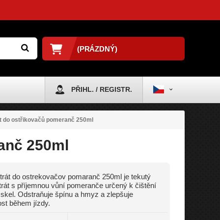
(PRÁZDNÝ)
PŘIHL. / REGISTR.
t do ostřikovačů pomeranč 250ml
anč 250ml
rát do ostrekovačov pomaranč 250ml je tekutý
rát s příjemnou vůní pomeranče určený k čištění
 skel. Odstraňuje špínu a hmyz a zlepšuje
nost během jízdy.