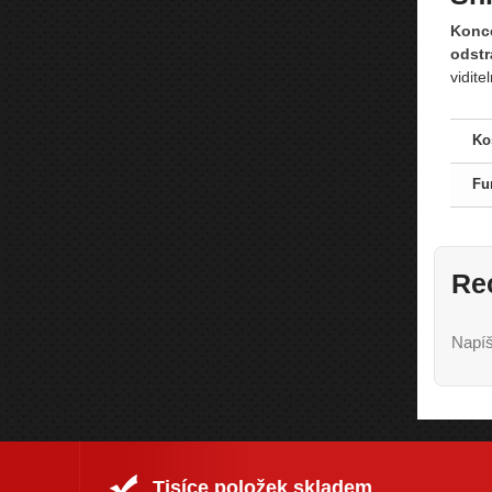
Konce
odstr
vidite
Ko
Fu
Re
Napíš
Tisíce položek skladem