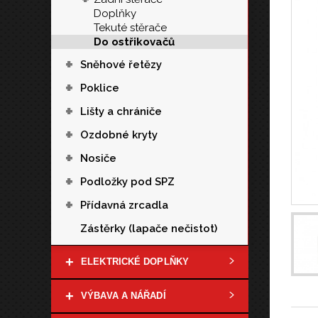
Doplňky
Tekuté stěrače
Do ostřikovačů
+
Sněhové řetězy
+
Poklice
+
Lišty a chrániče
+
Ozdobné kryty
+
Nosiče
+
Podložky pod SPZ
+
Přídavná zrcadla
Zástěrky (lapače nečistot)
+
ELEKTRICKÉ DOPLŇKY
+
VÝBAVA A NÁŘADÍ