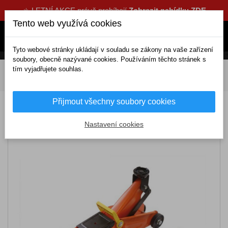
☀️ LETNÍ AKCE právě probíhají
Zobrazit nabídku ZDE
Tento web využívá cookies
Tyto webové stránky ukládají v souladu se zákony na vaše zařízení
soubory, obecně nazývané cookies. Používáním těchto stránek s
tím vyjadřujete souhlas.
DOMOV
Výbava a nářadí
Nástroje, přístroje
Zvedáky, hevery
Hydraulický zvedák kolečkový 2T
Přijmout všechny soubory cookies
Hydraulický zvedák kolečkový 2T
Nastavení cookies