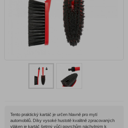
Tento praktický kartáč je určen hlavně pro mytí
automobilů. Díky vysoké hustotě kvalitně zpracovaných
vláken je kartáč šetrný vůči povrchům náchylným k