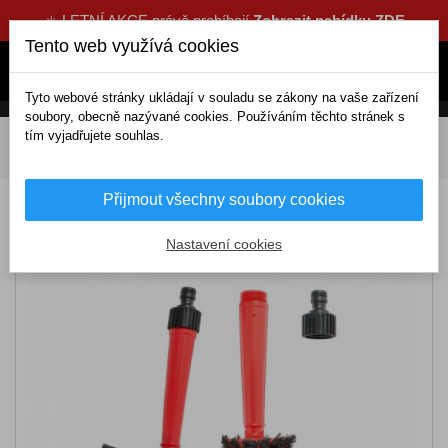
☀️ LETNÍ AKCE právě probíhají
Zobrazit nabídku ZDE
Tento web využívá cookies
Tyto webové stránky ukládají v souladu se zákony na vaše zařízení
soubory, obecně nazývané cookies. Používáním těchto stránek s
tím vyjadřujete souhlas.
DOMOV
Kosmetika a čištění
Čistící příslušenství
K mytí
Kartáče na mytí
Čistící kartáč s přípojkou na hadici
Přijmout všechny soubory cookies
Čistící kartáč s přípojkou na hadici
Nastavení cookies