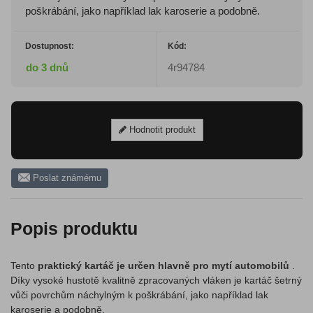
poškrábání, jako například lak karoserie a podobně.
Dostupnost:
Kód:
do 3 dnů
4r94784
Hodnotit produkt
Poslat známému
Popis produktu
Tento
praktický kartáč je určen hlavně pro mytí automobilů
.
Díky vysoké hustotě kvalitně zpracovaných vláken je kartáč šetrný
vůči povrchům náchylným k poškrábání, jako například lak
karoserie a podobně.