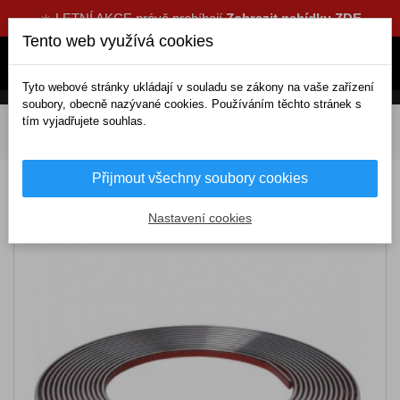
☀️ LETNÍ AKCE právě probíhají
Zobrazit nabídku ZDE
Tento web využívá cookies
Tyto webové stránky ukládají v souladu se zákony na vaše zařízení
soubory, obecně nazývané cookies. Používáním těchto stránek s
tím vyjadřujete souhlas.
DOMOV
Exteriérové doplňky
Lišty a chrániče
Boční lišta šířka 0,9cm a délka 8m
Přijmout všechny soubory cookies
Boční lišta šířka 0,9cm a délka 8m
Nastavení cookies