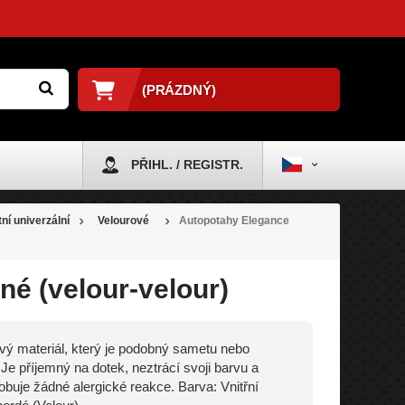
(PRÁZDNÝ)
PŘIHL. / REGISTR.
ní univerzální
Velourové
Autopotahy Elegance
é (velour-velour)
vý materiál, který je podobný sametu nebo
 Je příjemný na dotek, neztrácí svoji barvu a
buje žádné alergické reakce. Barva: Vnitřní