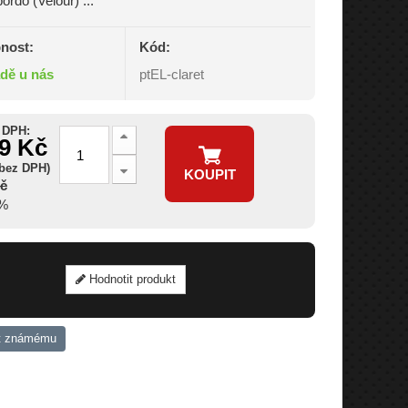
ordó (Velour) ...
nost:
Kód:
adě u nás
ptEL-claret
 DPH:
29 Kč
 bez DPH)
KOUPIT
Kč
7%
Hodnotit produkt
t známému