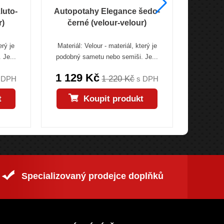
luto-
Autopotahy Elegance šedo-
Autopot
r)
černé (velour-velour)
čer
erý je
Materiál: Velour - materiál, který je
Materiál:
 Je...
podobný sametu nebo semiši. Je...
podobný 
1 129 Kč
1 12
1 220 Kč
 DPH
s DPH
t
Koupit produkt
Specializovaný prodejce doplňků