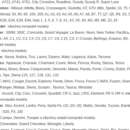
: A721, A741, A751, City, Crossline, Roadline, Scouty, Scouty R, Super Luxe
Romeo
: Alfasud, Alfetta, Brera, Crosswagon, Giulietta, GT, GTV, Mito, Spider, 33, 75
Allroad, 50, 80, 90, 100, 200, A1, A2, A3, A4, A5, A6, A7, A8, B7, TT, Q7, Q5, R8, S3, 
 E30, E34, E39, E46, řady 1, 3, 5, 6, 7, 8, X1, X3, X5, X6, M3, M5, M6, Z3, Z4
let
: všechny evropské modely
er
: 300M, 300C, Concorde, Grand Voyager, Le Baron, Neon, New Yorker, Pacifica, S
n
: AX, C1, C2, C3, C4, C5, C6, C7, C8, C15, CX, C-Crosser, Berlingo, Evasion, BX,
ké modely
: všechny modely
o
: Nexia, Nubira, Tico, Lanos, Espero, Matiz, Leganza, Kalos, Tacuma
su
: Applause, Charade, Charmant, Cuore, Move, Feroza, Rocky, Stanza, Terios
lbea, Bravo, Brava, Cinquecento, Seicento, Marea, Panda, Punto, Croma, Doblo, Flor
, Tipo, Siena,125, 127, 128, 131, 132
C-MAX, Cougar, Escord, Explorer, Fiesta, Orion, Focus, Focus C-MAX, Fusion, Gra
anger, Mistiqe, Sierra, Scorpio , Taunus, Taurus, Windstar
: Accord, City, Civic, Concerto, Quartett, CR-V, Jazz, CRX, Element, FR-V, HR-V, In
í evropské modely
ai
: Atos, Accent, Lantra, Pony, Santa Fe, i10, i20, i30, Matrix, Sonata, Tucson, Elant
: G35, FX, J30
 Campo, Gemini, Trooper a všechny ostatní evropské modely
 Cheerokee, Grand Cherokee, Wrangler, Liberty