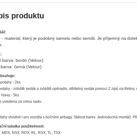
pis produktu
iál:
 - materiál, který je podobný sametu nebo semiši. Je příjemný na dote
e.
:
í barva: bordó (Velour)
 barva: černá (Velour)
bsahuje:
 potahy - 2ks
otahy - zvláště sedák a zvláště opěradlo, dělitelný sedák pomocí 2 zipů na třetiny, 
 hlavy - 5ks
e uvedena za celou sadu.
tahy vhodné i pro vozidla s bočními airbagy. Stálost barev. Jednoduchá montáž. P
ační tabulka použitelnosti:
: MDX, NSX, RDX, RL, RSX, TL, TSX