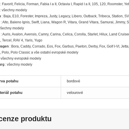
: Favorit, Felicia, Forman, Fabia I a II, Octavia I, Rapid I a II, 105, 120, Roomster, 
: všechny modely
u
: Baja, E10, Forester, Impreza, Justy, Legacy, Libero, Outback, Tribeca, Station, S
: Alto, Baleno Ignis, Swift, Liana, Wagon R, Vitara, Grand Vitara, Samurai, Jimmy
všechny modely
: Auris, Avalon, Avensis, Camry, Carina, Celica, Corolla, Starlet, Hilux, Land Cruiser
 Tercel, RAV 4, Yaris, Yugo
wagen
: Bora, Caddy, Corrado, Eos, Fox, Garbus, Paeton, Derby, Fox, Golf I-VI, Jett
, Polo, Polo Classic a vše ostatní evropské modely
 všechny evropské modely
urg
: všechny modely
rva potahu
bordové
teriál potahu
velourové
cenze produktu