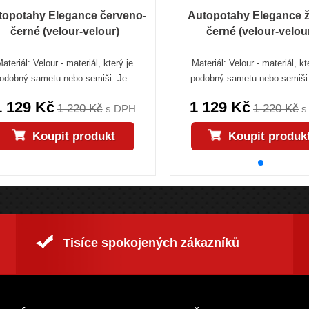
topotahy Elegance červeno-
Autopotahy Elegance ž
černé (velour-velour)
černé (velour-velou
ateriál: Velour - materiál, který je
Materiál: Velour - materiál, kt
odobný sametu nebo semiši. Je...
podobný sametu nebo semiši.
1 129 Kč
1 129 Kč
1 220 Kč
1 220 Kč
s DPH
s
Koupit produkt
Koupit produk
Tisíce spokojených zákazníků