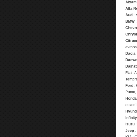
Aixam
Alfa 
Audi
: 
BMW
:
Chevro
Chrysl
Citroe
evrops
Dacia
Daewo
Daihat
Fiat
: A
Tempra
Ford
: 
Puma, R
Honda
ostatn
Hyund
Infinity
Isuzu
:
Jeep
: