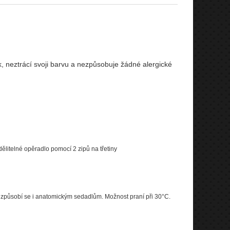
k, neztrácí svoji barvu a nezpůsobuje žádné alergické
dělitelné opěradlo pomocí 2 zipů na třetiny
řizpůsobí se i anatomickým sedadlům. Možnost praní při 30°C.