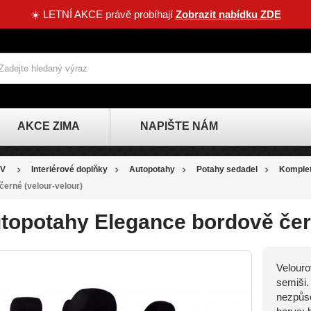
☀️ LETNÍ AKCE právě probíhají
Zobrazit nabídku ZDE
AKCE ZIMA
NAPIŠTE NÁM
V
Interiérové doplňky
Autopotahy
Potahy sedadel
Komplet
černé (velour-velour)
topotahy Elegance bordově čern
Velouro
SLEVA
semiši.
-91 KČ
nezpůso