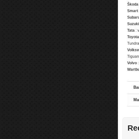
Škoda
Smart
Subar
Suzuki
Tata
: 
Toyota
Tundra,
Volks
Tiguan
Volvo
:
Wartb
Ba
Ma
Re