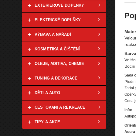
+
EXTERIÉROVÉ DOPLŇKY
Po
+
ELEKTRICKÉ DOPLŇKY
Mater
+
VÝBAVA A NÁŘADÍ
Velour
reakc
+
KOSMETIKA A ČIŠTĚNÍ
Barva
Vnitřn
+
OLEJE, ADITIVA, CHEMIE
Boční
Sada o
+
TUNING A DEKORACE
Přední
Zadní p
+
DĚTI A AUTO
Opěrky
Cena j
+
CESTOVÁNÍ A REKREACE
Info:
Autopo
+
TIPY A AKCE
Orient
Acura