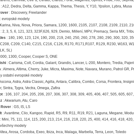
arens, Carnival, Cee´d, Cerato, Clarus, Forte, Magentis, Opirus, Pride, Rio, Sephi
: A12, Dedra, Delta, Gamma, Kappa, Thema, Thesis, Y, Y10, Ypsilon, Lybra, Musa
Rover
: Discovery, Freelander
: evropské modely
 Karina, Niva, Nova, Priora, Samara, 1200, 1600, 2105, 2107, 2108, 2109, 2110, 21
: 2, 3, 5, 6, 121, 323, 323F,626, 929, Demio, Millení, MPV, Premacy, Seria MX, Tri
des
: 180, 190, 123, 124, 190, 200, 219, 240, 250, 260, 278, 280, 290, 300, 320
C208, C209, C140, C215, C216, C126, R170, R171,R107, R129, R230, W163, W164,
LK, SL)
1000, 1300, Cooper, Cooper S, ONE
ishi
: Carisma, Colt, Cordia, Galant, Grandis, Lancer, L-200, Montero, Tredia, Paj
n
: Almera, Altima, Cherry, Juke, Micra, Maxima, Note, Navara, Murano, Patrol GR, Pr
y ostatní evropské modely
Ascona, Astra, Astra Classic, Agilla, Antara, Calibra, Combo, Corsa, Frontera, Insi
, Sintra, Tygra, Vectra, Omega, Zafira
ot
: 106, 107, 204, 205, 206, 207, 306, 307, 308, 309, 405, 406, 407, 505, 605, 607
ez
: Akwarium, Atu, Caro
 Rover
: GS, IS, LS
t
: Avantime, Clio, Kangoo, Rapid, R5, R9, R11, R19, R21, Laguna, Megane, Modus,
: Mini, 75, 111, 114, 115, 200, 213, 214, 216, 218, 220, 25, 400, 414, 416, 418, 420
 všechny modely
Altea, Arosa, Cordoba, Exeo, Ibiza, Inca, Malaga, Marbella, Terra, Leon, Toledo