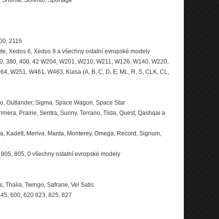
a, Shuma, Sorento, Sportage
00, 2115
bute, Xedos 6, Xedos 9 a všechny ostatní evropské modely
, 350, 380, 400, 42 W204, W201, W210, W211, W126, W140, W220,
 W251, W461, W463, Klasa (A, B, C, D, E, ML, R, S, CLK, CL,
erio, Outlander, Sigma, Space Wagon, Space Star
imera, Prairie, Sentra, Sunny, Terrano, Tiida, Quest, Qashqai a
gnia, Kadett, Meriva, Manta, Monterey, Omega, Record, Signum,
, 805, 805, 0 všechny ostatní evropské modely
 Thalia, Twingo, Safrane, Vel Satis
, 45, 600, 620 823, 825, 827