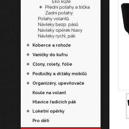
Eko kůže
+
Přední potahy a trička
Zadní potahy
Potahy volantů
Návleky bezp. pásů
Návleky opěrek hlavy
Návleky rychl. pák
+
Koberce a rohože
+
Vaničky do kufru
+
Clony, rolety, fólie
+
Podložky a držáky mobilů
+
Organizéry, upevňovače
Koule na volant
Hlavice řadicích pák
+
Loketní opěrky
Pro děti