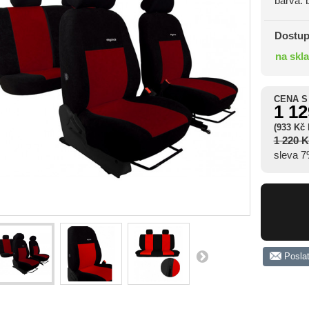
barva: b
Dostup
na skl
CENA S
1 1
(933 Kč
1 220 
sleva 
Posla