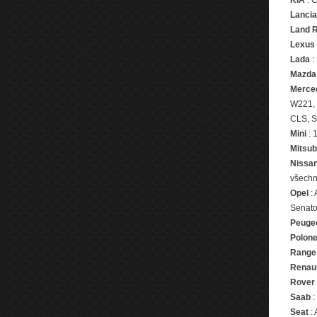
KIA
: C
Lancia
Land 
Lexus
Lada
:
Mazda
Merce
W221, 
CLS, S
Mini
: 
Mitsub
Nissa
všechn
Opel
: 
Senator
Peuge
Polon
Range
Renaul
Rover
Saab
:
Seat
: 