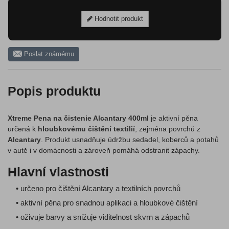
Hodnotit produkt
Poslat známému
Popis produktu
Xtreme Pena na čistenie Alcantary 400ml
je aktivní pěna
určená k
hloubkovému čištění textilií
, zejména povrchů z
Alcantary
. Produkt usnadňuje údržbu sedadel, koberců a potahů
v autě i v domácnosti a zároveň pomáhá odstranit zápachy.
Hlavní vlastnosti
• určeno pro čištění Alcantary a textilních povrchů
• aktivní pěna pro snadnou aplikaci a hloubkové čištění
• oživuje barvy a snižuje viditelnost skvrn a zápachů