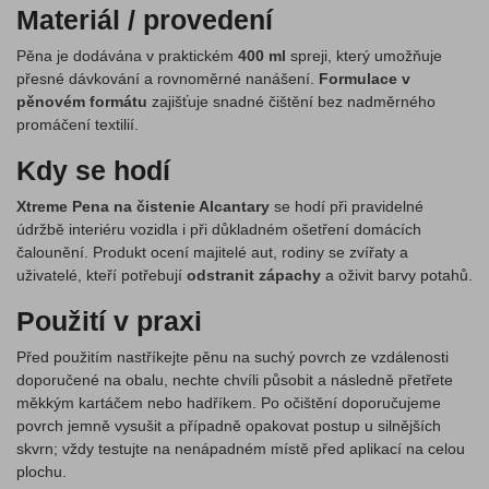
Materiál / provedení
Pěna je dodávána v praktickém
400 ml
spreji, který umožňuje
přesné dávkování a rovnoměrné nanášení.
Formulace v
pěnovém formátu
zajišťuje snadné čištění bez nadměrného
promáčení textilií.
Kdy se hodí
Xtreme Pena na čistenie Alcantary
se hodí při pravidelné
údržbě interiéru vozidla i při důkladném ošetření domácích
čalounění. Produkt ocení majitelé aut, rodiny se zvířaty a
uživatelé, kteří potřebují
odstranit zápachy
a oživit barvy potahů.
Použití v praxi
Před použitím nastříkejte pěnu na suchý povrch ze vzdálenosti
doporučené na obalu, nechte chvíli působit a následně přetřete
měkkým kartáčem nebo hadříkem. Po očištění doporučujeme
povrch jemně vysušit a případně opakovat postup u silnějších
skvrn; vždy testujte na nenápadném místě před aplikací na celou
plochu.