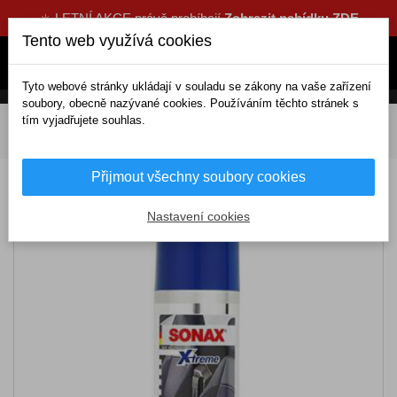
☀️ LETNÍ AKCE právě probíhají
Zobrazit nabídku ZDE
Tento web využívá cookies
Tyto webové stránky ukládají v souladu se zákony na vaše zařízení
soubory, obecně nazývané cookies. Používáním těchto stránek s
tím vyjadřujete souhlas.
DOMOV
Kosmetika a čištění
Pro interiér
Na čalounění a kůži
Xtreme Pěna na čištění Alcantary 400ml
Přijmout všechny soubory cookies
Xtreme Pěna na čištění Alcantary 400ml
Nastavení cookies