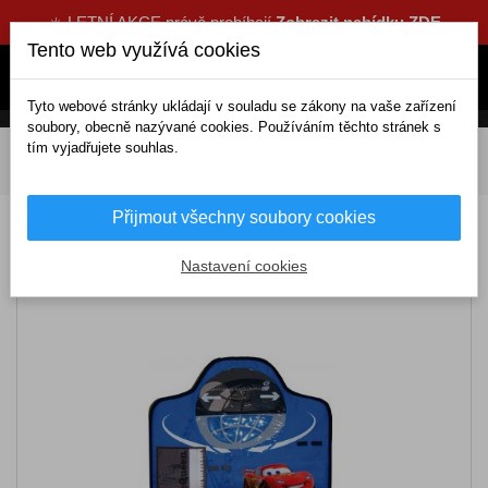
☀️ LETNÍ AKCE právě probíhají
Zobrazit nabídku ZDE
Tento web využívá cookies
Tyto webové stránky ukládají v souladu se zákony na vaše zařízení
soubory, obecně nazývané cookies. Používáním těchto stránek s
tím vyjadřujete souhlas.
DOMOV
Interiérové doplňky
Pro děti
Výprodej-
Organizér Cars
Přijmout všechny soubory cookies
Výprodej-Organizér Cars
Nastavení cookies