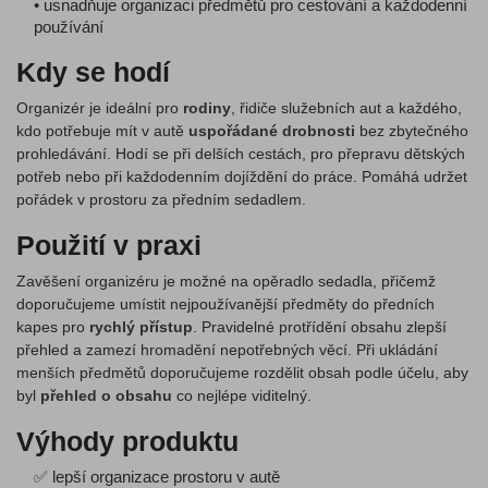
• usnadňuje organizaci předmětů pro cestování a každodenní
používání
Kdy se hodí
Organizér je ideální pro
rodiny
, řidiče služebních aut a každého,
kdo potřebuje mít v autě
uspořádané drobnosti
bez zbytečného
prohledávání. Hodí se při delších cestách, pro přepravu dětských
potřeb nebo při každodenním dojíždění do práce. Pomáhá udržet
pořádek v prostoru za předním sedadlem.
Použití v praxi
Zavěšení organizéru je možné na opěradlo sedadla, přičemž
doporučujeme umístit nejpoužívanější předměty do předních
kapes pro
rychlý přístup
. Pravidelné protřídění obsahu zlepší
přehled a zamezí hromadění nepotřebných věcí. Při ukládání
menších předmětů doporučujeme rozdělit obsah podle účelu, aby
byl
přehled o obsahu
co nejlépe viditelný.
Výhody produktu
✅ lepší organizace prostoru v autě