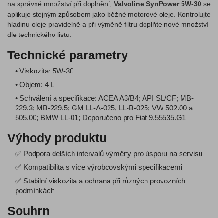
na správné množství při doplnění;
Valvoline SynPower 5W-30
se
aplikuje stejným způsobem jako běžné motorové oleje. Kontrolujte
hladinu oleje pravidelně a při výměně filtru doplňte nové množství
dle technického listu.
Technické parametry
• Viskozita: 5W-30
• Objem: 4 L
• Schválení a specifikace: ACEA A3/B4; API SL/CF; MB-
229.3; MB-229.5; GM LL-A-025, LL-B-025; VW 502.00 a
505.00; BMW LL-01; Doporučeno pro Fiat 9.55535.G1
Výhody produktu
✅ Podpora delších intervalů výměny pro úsporu na servisu
✅ Kompatibilita s více výrobcovskými specifikacemi
✅ Stabilní viskozita a ochrana při různých provozních
podmínkách
Souhrn