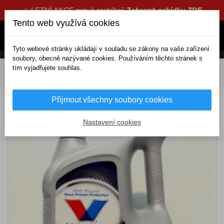
☀️ LETNÍ AKCE právě probíhají
Zobrazit nabídku ZDE
Tento web využívá cookies
Tyto webové stránky ukládají v souladu se zákony na vaše zařízení
soubory, obecně nazývané cookies. Používáním těchto stránek s
tím vyjadřujete souhlas.
DOMOV
Oleje, aditiva, chemie
Motorové oleje
5W-30
Valvoline SynPower 5W-30 4L
Přijmout všechny soubory cookies
Valvoline SynPower 5W-30 4L
Nastavení cookies