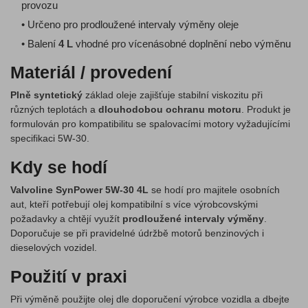
provozu
• Určeno pro prodloužené intervaly výměny oleje
• Balení
4 L
vhodné pro vícenásobné doplnění nebo výměnu
Materiál / provedení
Plně syntetický
základ oleje zajišťuje stabilní viskozitu při
různých teplotách a
dlouhodobou ochranu motoru
. Produkt je
formulován pro kompatibilitu se spalovacími motory vyžadujícími
specifikaci 5W-30.
Kdy se hodí
Valvoline SynPower 5W-30 4L
se hodí pro majitele osobních
aut, kteří potřebují olej kompatibilní s více výrobcovskými
požadavky a chtějí využít
prodloužené intervaly výměny
.
Doporučuje se při pravidelné údržbě motorů benzinových i
dieselových vozidel.
Použití v praxi
Při výměně použijte olej dle doporučení výrobce vozidla a dbejte