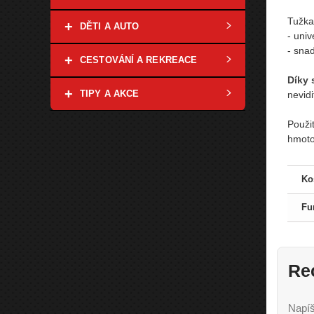
Tužka
+
DĚTI A AUTO
- uni
- snad
+
CESTOVÁNÍ A REKREACE
Díky 
+
TIPY A AKCE
nevidi
Použi
hmoto
Ko
Fu
Re
Napíš