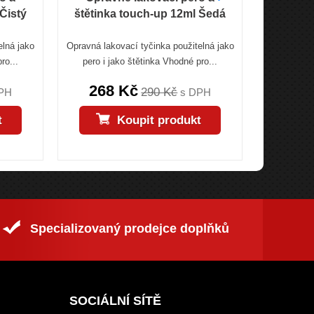
Čistý
štětinka touch-up 12ml Šedá
štětink
elná jako
Opravná lakovací tyčinka použitelná jako
Opravná lak
ro...
pero i jako štětinka Vhodné pro...
pero i j
268 Kč
268
290 Kč
PH
s DPH
t
Koupit produkt
Specializovaný prodejce doplňků
SOCIÁLNÍ SÍTĚ