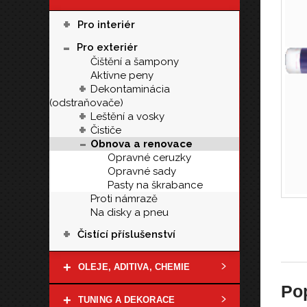
+
Pro interiér
-
Pro exteriér
Čištění a šampony
Aktívne peny
+
Dekontaminácia
(odstraňovače)
+
Leštění a vosky
+
Čističe
-
Obnova a renovace
Opravné ceruzky
Opravné sady
Pasty na škrabance
Proti námrazě
Na disky a pneu
+
Čistící příslušenství
+
OLEJE, ADITIVA, CHEMIE
Po
+
TUNING A DEKORACE