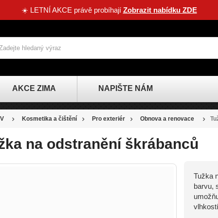
☀️ LETNÍ AKCE právě probíhají
Zobrazit nabídku ZDE
AKCE ZIMA
NAPIŠTE NÁM
V
Kosmetika a čištění
Pro exteriér
Obnova a renovace
Tu
žka na odstranění škrábanců
Tužka n
SLEVA
barvu, 
-15 KČ
umožňuj
vlhkostí