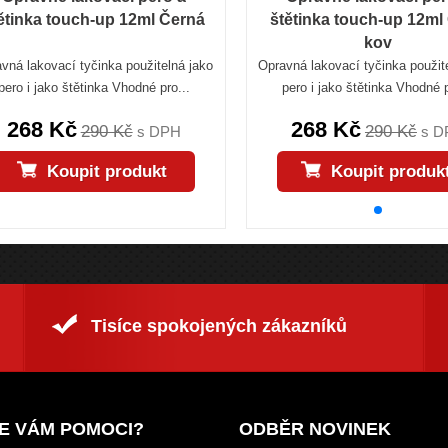
ětinka touch-up 12ml Černá
štětinka touch-up 12ml 
kov
vná lakovací tyčinka použitelná jako
Opravná lakovací tyčinka použit
pero i jako štětinka Vhodné pro...
pero i jako štětinka Vhodné p
268 Kč
268 Kč
290 Kč
290 Kč
s DPH
s D
Koupit produkt
Koupit produk
Tisíce spokojených zákazníků
E VÁM POMOCI?
ODBĚR NOVINEK