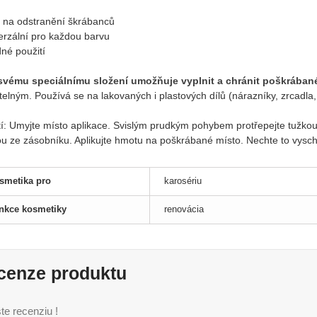
 na odstranění škrábanců
verzální pro každou barvu
né použití
svému speciálnímu složení umožňuje vyplnit a chránit poškrában
telným. Používá se na lakovaných i plastových dílů (nárazníky, zrcadla, 
tí: Umyjte místo aplikace. Svislým prudkým pohybem protřepejte tužkou
u ze zásobníku. Aplikujte hmotu na poškrábané místo. Nechte to vysch
smetika pro
karosériu
nkce kosmetiky
renovácia
cenze produktu
te recenziu !