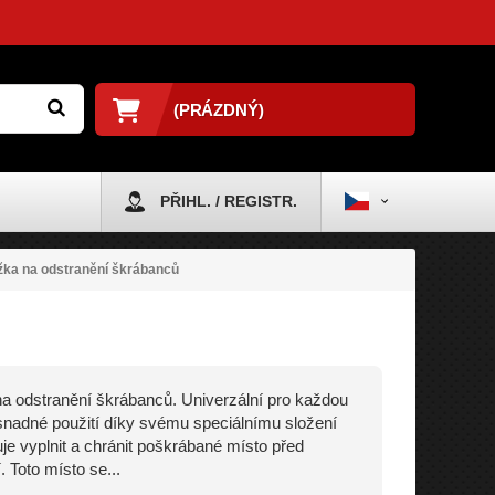
(PRÁZDNÝ)
PŘIHL. / REGISTR.
žka na odstranění škrábanců
a odstranění škrábanců. Univerzální pro každou
snadné použití díky svému speciálnímu složení
e vyplnit a chránit poškrábané místo před
. Toto místo se...