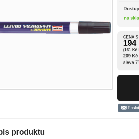
Dostup
na skl
CENA S
194
(161 Kč
209 Kč
sleva 
Posla
pis produktu