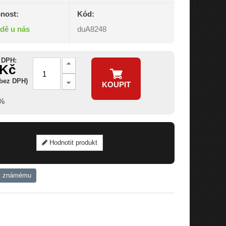
nost:
Kód:
adě u nás
duA8248
 DPH:
 Kč
 bez DPH)
KOUPIT
7%
Hodnotit produkt
t známému