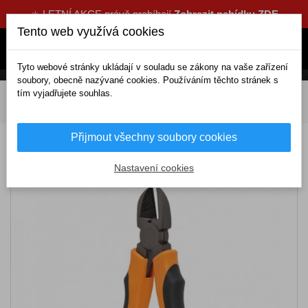
☀️ LETNÍ AKCE právě probíhají
Zobrazit nabídku ZDE
Tento web využívá cookies
Tyto webové stránky ukládají v souladu se zákony na vaše zařízení
soubory, obecně nazývané cookies. Používáním těchto stránek s
tím vyjadřujete souhlas.
DOMOV
Výbava a nářadí
Nářadí
Kleště
Štíkací kleště boční 165 mm
Přijmout všechny soubory cookies
Štíkací kleště boční 165 mm
Nastavení cookies