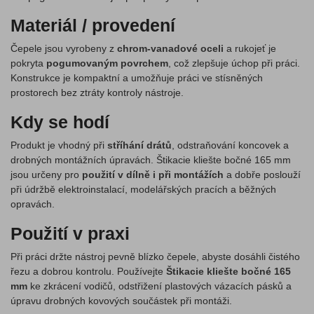
Materiál / provedení
Čepele jsou vyrobeny z
chrom-vanadové oceli
a rukojeť je
pokryta
pogumovaným povrchem
, což zlepšuje úchop při práci.
Konstrukce je kompaktní a umožňuje práci ve stísněných
prostorech bez ztráty kontroly nástroje.
Kdy se hodí
Produkt je vhodný při
stříhání drátů
, odstraňování koncovek a
drobných montážních úpravách. Štikacie kliešte bočné 165 mm
jsou určeny pro
použití v dílně i při montážích
a dobře poslouží
při údržbě elektroinstalací, modelářských pracích a běžných
opravách.
Použití v praxi
Při práci držte nástroj pevně blízko čepele, abyste dosáhli čistého
řezu a dobrou kontrolu. Používejte
Štikacie kliešte bočné 165
mm
ke zkrácení vodičů, odstřižení plastových vázacích pásků a
úpravu drobných kovových součástek při montáži.